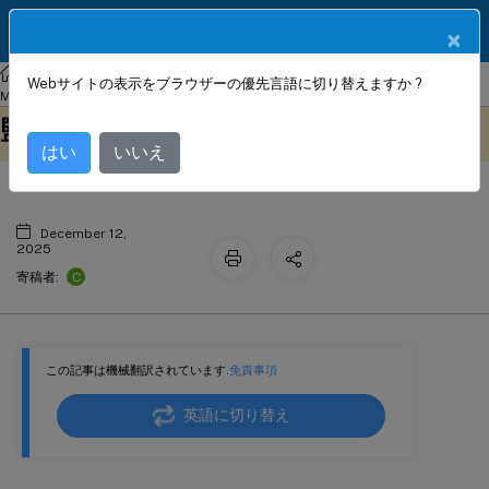
製品ドキュメン
JA
×
ト
NetScaler
Console on-prem
NetScaler Application Delivery
Webサイトの表示をブラウザーの優先言語に切り替えますか ?
ConfigChange SNMPトラップの構成
Management 13.1
構成監査
このコンテンツは動的に機械
フィードバックを提供する
監査差分生成
翻訳されています。
はい
いいえ
December 12,
2025
C
寄稿者:
この記事は機械翻訳されています.
免責事項
英語に切り替え