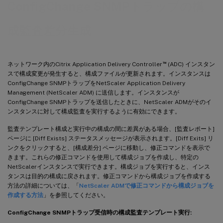
ConfigChange SNMPトラップの構
成監査差分生成
™
ネットワーク内のCitrix Application Delivery Controller
(ADC) インスタン
スで構成変更が発生すると、構成ファイルが更新されます。インスタンスは
ConfigChange SNMPトラップをNetScaler Application Delivery
Management (NetScaler ADM) に送信します。インスタンスが
ConfigChange SNMPトラップを送信したときに、NetScaler ADMがそのイ
ンスタンスに対して構成監査を実行するように有効にできます。
監査テンプレート構成と実行中の構成の間に差異がある場合、[監査レポート]
ページに [Diff Exists] ステータスメッセージが表示されます。[Diff Exits] リ
ンクをクリックすると、[構成差分] ページに移動し、修正コマンドを表示で
きます。これらの修正コマンドを使用して構成ジョブを作成し、特定の
NetScalerインスタンスで実行できます。構成ジョブを実行すると、インス
タンスは目的の構成に戻されます。修正コマンドから構成ジョブを作成する
方法の詳細については、「
NetScaler ADMで修正コマンドから構成ジョブを
作成する方法
」を参照してください。
ConfigChange SNMPトラップ受信時の構成監査テンプレート実行: