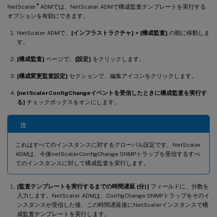
®
NetScaler
ADMでは、NetScaler ADMで構成監査テンプレートを実行する
オプションを有効にできます。
NetScaler ADMで、
[インフラストラクチャ] > [構成監査]
の順に移動しま
す。
[構成監査]
ページで、
[設定]
をクリックします。
[構成変更監査設定]
セクションで、編集アイコンをクリックします。
[netScalerConfigChangeイベントを受信したときに構成監査を実行す
る]
チェックボックスをオンにします。
注
これはすべてのインスタンスに対するグローバル設定です。NetScaler
ADMは、今後netScalerConfigChange SNMPトラップを受信するすべ
てのインスタンスに対して構成監査を実行します。
[監査テンプレートを実行するまでの時間遅延 (分)]
フィールドに、分数を
入力します。NetScaler ADMは、ConfigChange SNMPトラップをそのイ
ンスタンスが受信した後、この時間遅延後にNetScalerインスタンスで構
成監査テンプレートを実行します。