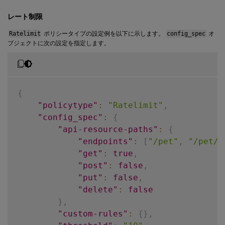
レート制限
Ratelimit
ポリシータイプの設定例を以下に示します。
config_spec
オ
ブジェクトに次の設定を指定します。
{
"policytype"
:
"Ratelimit"
,
"config_spec"
:
{
"api-resource-paths"
:
{
"endpoints"
:
[
"/pet"
,
"/pet/f
"get"
:
true
,
"post"
:
false
,
"put"
:
false
,
"delete"
:
false
}
,
"custom-rules"
:
{
}
,