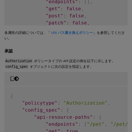
"endpoints"
:
[
]
,
"get"
:
false
,
"post"
:
false
,
"patch"
:
false
,
"put"
:
true
各属性の詳細については、「
URI パス書き換えポリシー
」を参照してくださ
}
,
い。
"path-rewrite-params"
:
[
{
承認
"insert-segment-position"
:
"b
Authorization
ポリシータイプの API 設定の例を以下に示します。
"new-path-value"
:
"v3"
,
config_spec
オブジェクトに次の設定を指定します。
"old-path-value"
:
"v2"
,
"action-type"
:
"replace path 
}
,
{
{
"insert-segment-position"
:
"b
"policytype"
:
"Authorization"
,
"new-path-value"
:
"begin"
,
"config_spec"
:
{
"action-type"
:
"insert path s
"api-resource-paths"
:
{
}
,
"endpoints"
:
[
"/pet"
,
"/pet/f
{
"get"
:
true
,