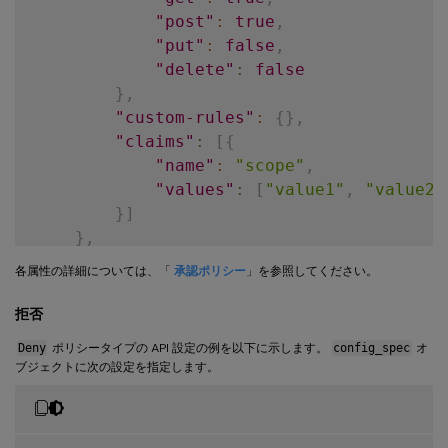
"insert-segment-position"
:
"e
"post"
:
true
,
"new-path-value"
:
"end"
,
"put"
:
false
,
"action-type"
:
"insert path s
"delete"
:
false
}
,
}
,
{
"custom-rules"
:
{
}
,
"insert-segment-position"
:
"b
"claims"
:
[
{
"new-path-value"
:
"before"
,
"name"
:
"scope"
,
"old-path-value"
:
"store"
,
"values"
:
[
"value1"
,
"value2"
"action-type"
:
"insert path s
}
]
}
,
}
,
{
"order_index"
:
8
,
各属性の詳細については、「
承認ポリシー
」を参照してください。
"insert-segment-position"
:
"a
"policy_name"
:
"authorization"
"new-path-value"
:
"after"
,
}
拒否
"old-path-value"
:
"store"
,
"action-type"
:
"insert path s
Deny
ポリシータイプの API 設定の例を以下に示します。
config_spec
オ
ブジェクトに次の設定を指定します。
}
]
}
,
"order_index"
:
24
,