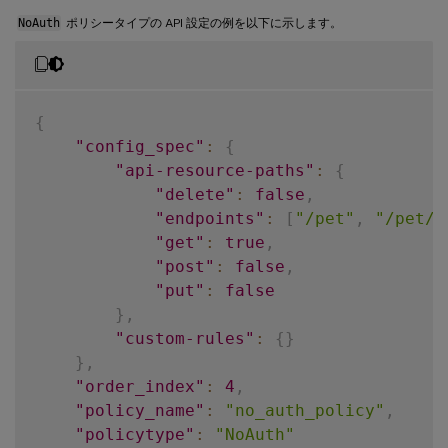
NoAuth
ポリシータイプの API 設定の例を以下に示します。
{
"config_spec"
:
{
"api-resource-paths"
:
{
"delete"
:
false
,
"endpoints"
:
[
"/pet"
,
"/pet/f
"get"
:
true
,
"post"
:
false
,
"put"
:
false
}
,
"custom-rules"
:
{
}
}
,
"order_index"
:
4
,
"policy_name"
:
"no_auth_policy"
,
"policytype"
:
"NoAuth"