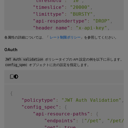
"threshold"
:
"10"
,
"timeslice"
:
"20000"
,
"limittype"
:
"BURSTY"
,
"api-respondertype"
:
"DROP"
,
"header_name"
:
"x-api-key"
,
"per_client_ip"
:
true
各属性の詳細については、「
レート制限ポリシー
」を参照してください。
}
,
"order_index"
:
1
,
OAuth
"policy_name"
:
"ratelimit_policy"
JWT Auth validation
ポリシータイプの API 設定の例を以下に示します。
}
config_spec
オブジェクトに次の設定を指定します。
{
"policytype"
:
"JWT Auth Validation"
,
"config_spec"
:
{
"api-resource-paths"
:
{
"endpoints"
:
[
"/pet"
,
"/pet/f
"get"
:
true
,