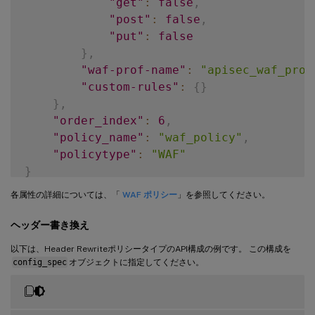
"get"
:
false
,
"post"
:
false
,
"put"
:
false
}
,
"waf-prof-name"
:
"apisec_waf_prof
"custom-rules"
:
{
}
}
,
"order_index"
:
6
,
"policy_name"
:
"waf_policy"
,
"policytype"
:
"WAF"
}
各属性の詳細については、「
WAF ポリシー
」を参照してください。
ヘッダー書き換え
以下は、Header RewriteポリシータイプのAPI構成の例です。 この構成を
config_spec
オブジェクトに指定してください。