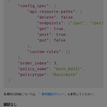
{
"order_index"
:
2
,
"config_spec"
:
{
"policy_name"
:
"Jwt_auth_policy"
"api-resource-paths"
:
{
}
"delete"
:
false
,
"endpoints"
:
[
"/pet"
,
"/pet/f
"get"
:
true
,
"post"
:
true
,
"put"
:
false
}
,
"custom-rules"
:
{
}
}
,
"order_index"
:
3
,
"policy_name"
:
"Auth_BaSIC"
,
"policytype"
:
"BasicAuth"
}
各属性の詳細については、「
基本認証ポリシー
」を参照してください。
認証なし