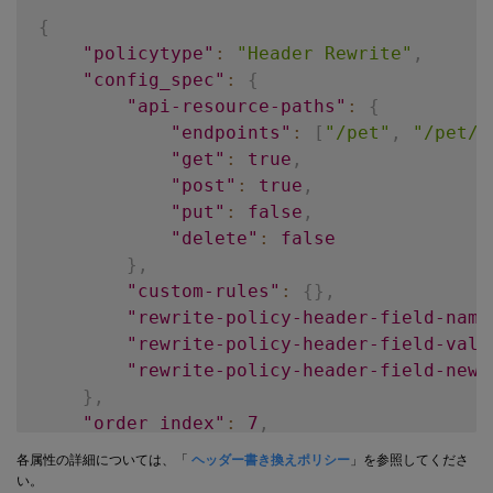
{
"policytype"
:
"Header Rewrite"
,
"config_spec"
:
{
"api-resource-paths"
:
{
"endpoints"
:
[
"/pet"
,
"/pet/f
"get"
:
true
,
"post"
:
true
,
"put"
:
false
,
"delete"
:
false
}
,
"custom-rules"
:
{
}
,
"rewrite-policy-header-field-name
"rewrite-policy-header-field-val"
"rewrite-policy-header-field-new-
}
,
"order_index"
:
7
,
"policy_name"
:
"header_rewrite_pol"
各属性の詳細については、「
ヘッダー書き換えポリシー
」を参照してくださ
}
い。