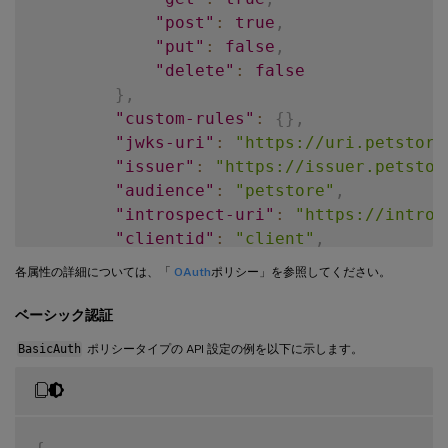
"post"
:
true
,
"put"
:
false
,
"delete"
:
false
}
,
"custom-rules"
:
{
}
,
"jwks-uri"
:
"https://uri.petstore
"issuer"
:
"https://issuer.petstor
"audience"
:
"petstore"
,
"introspect-uri"
:
"https://intros
"clientid"
:
"client"
,
"clientsecret"
:
"clientsecret"
,
各属性の詳細については、「
OAuth
ポリシー」を参照してください。
"claims-to-save"
:
[
"scope"
,
"scop
"allowed-algorithms"
:
{
ベーシック認証
"hs256"
:
true
,
BasicAuth
ポリシータイプの API 設定の例を以下に示します。
"rs256"
:
true
,
"rs512"
:
true
}
}
,