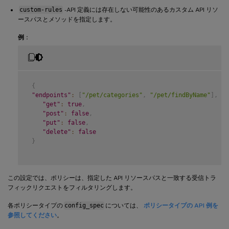
custom-rules
-API 定義には存在しない可能性のあるカスタム API リソ
ースパスとメソッドを指定します。
例
：
{
"endpoints"
:
[
"/pet/categories"
,
"/pet/findByName"
]
,
"get"
:
true
,
"post"
:
false
,
"put"
:
false
,
"delete"
:
false
}
この設定では、ポリシーは、指定した API リソースパスと一致する受信トラ
フィックリクエストをフィルタリングします。
各ポリシータイプの
config_spec
については、
ポリシータイプの API 例を
参照してください
。