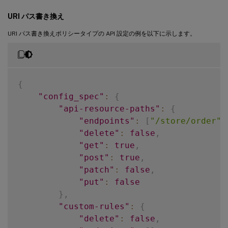
URI パス書き換え
URI パス書き換えポリシータイプの API 設定の例を以下に示します。
{
"config_spec"
:
{
"api-resource-paths"
:
{
"endpoints"
:
[
"/store/order"
,
"delete"
:
false
,
"get"
:
true
,
"post"
:
true
,
"patch"
:
false
,
"put"
:
false
}
,
"custom-rules"
:
{
"delete"
:
false
,