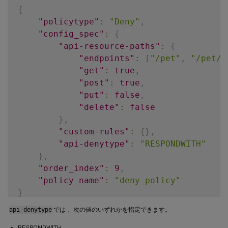
{
"policy_name"
:
"eats_uripathrewri
"policytype"
:
"Deny"
,
"policytype"
:
 "
URI
"config_spec"
:
{
}
"api-resource-paths"
:
{
"endpoints"
:
[
"/pet"
,
"/pet/f
"get"
:
true
,
"post"
:
true
,
"put"
:
false
,
"delete"
:
false
}
,
"custom-rules"
:
{
}
,
"api-denytype"
:
"RESPONDWITH"
}
,
"order_index"
:
9
,
"policy_name"
:
"deny_policy"
}
api-denytype
では 、次の値のいずれかを指定できます。
RESPONDWITH