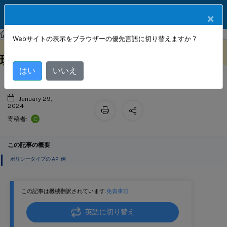
製品ドキュメン
JA
×
ト
NetScaler Console サービス
API セキュリティ
Webサイトの表示をブラウザーの優先言語に切り替えますか ?
API を使用して API セキュリティを管
このコンテンツは動的に機械
フィードバックを提供する
翻訳されています。
理する
はい
いいえ
January 29,
2024
C
寄稿者:
この記事の概要
ポリシータイプの API 例
この記事は機械翻訳されています.
免責事項
英語に切り替え