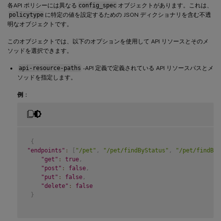
各API ポリシーには異なる
config_spec
オブジェクトがあります。これは、
policytype
に特定の値を設定するための JSON ディクショナリを含む不透
明なオブジェクトです。
このオブジェクトでは、以下のオプションを使用して API リソースとそのメ
ソッドを選択できます。
api-resource-paths
-API 定義で定義されている API リソースパスとメ
ソッドを指定します。
例
：
{
"endpoints"
:
[
"/pet"
,
"/pet/findByStatus"
,
"/pet/findByT
"get"
:
true
,
"post"
:
false
,
"put"
:
false
,
"delete"
:
false
}