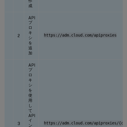
作
成
API
プ
ロ
キ
https://adm.cloud.com/apiproxies
2
シ
を
追
加
API
プ
ロ
キ
シ
を
使
用
し
て
API
イ
https://adm.cloud.com/apiproxies/{cu
3
ン