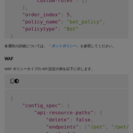
"custom-rules"
:
{
}
}
,
"order_index"
:
5
,
"policy_name"
:
"bot_policy"
,
"policytype"
:
"Bot"
}
各属性の詳細については、「
ボットポリシー
」を参照してください。
WAF
WAF ポリシータイプの API 設定の例を以下に示します。
{
"config_spec"
:
{
"api-resource-paths"
:
{
"delete"
:
false
,
"endpoints"
:
[
"/pet"
,
"/pet/f