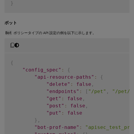
}
ボット
Bot
ポリシータイプの API 設定の例を以下に示します。
{
"config_spec"
:
{
"api-resource-paths"
:
{
"delete"
:
false
,
"endpoints"
:
[
"/pet"
,
"/pet/f
"get"
:
false
,
"post"
:
false
,
"put"
:
false
}
,
"bot-prof-name"
:
"apisec_test_pro