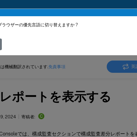
ブラウザーの優先言語に切り替えますか ?
ツは動的に機械翻訳されています。
フィ
aler Console サービス
構成監査
英
は機械翻訳されています.
免責事項
レポートを表示する
C
29, 2024
寄稿者:
ler Consoleでは、構成監査セクションで構成監査差分レポー