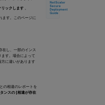
NetScaler
Secure
こ
をクリックします
。
Deployment
の
Guide
ダ
れます。このページに
ッ
シ
ュ
ボ
ー
ド
の
レ
存在し、一部のインス
ポ
ー
ります。場合によって
ト
両方に違いがあります
を
エ
ク
ス
ポ
ー
との相違のレポートを
ト
す
タンスの [相違が存在
る