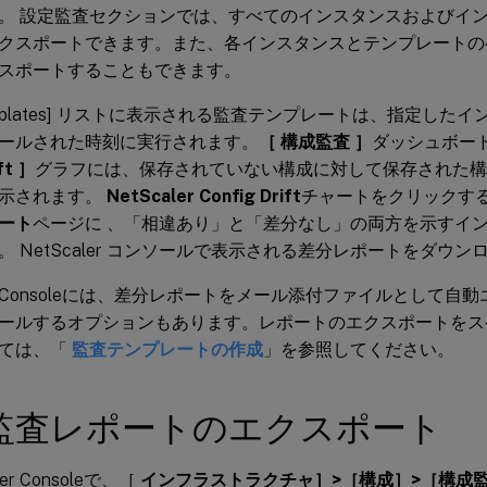
。 設定監査セクションでは、すべてのインスタンスおよびイ
クスポートできます。また、各インスタンスとテンプレートの
スポートすることもできます。
 Templates] リストに表示される監査テンプレートは、指定し
ールされた時刻に実行されます。
［ 構成監査 ］
ダッシュボー
ft ］
グラフには、保存されていない構成に対して保存された構
示されます。
NetScaler Config Drift
チャートをクリックする
ート
ページに 、「相違あり」と「差分なし」の両方を示すイ
。 NetScaler コンソールで表示される差分レポートをダウ
ler Consoleには、差分レポートをメール添付ファイルとして
ールするオプションもあります。レポートのエクスポートをス
いては、「
監査テンプレートの作成
」を参照してください。
監査レポートのエクスポート
ler Consoleで、［
インフラストラクチャ］>［構成］>［構成