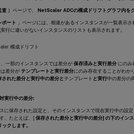
監査
］ページで、
NetScaler ADCの構成ドリフトグラフ内
レポート
」ページには、相違があるインスタンスが一覧表示さ
成実行に違いがないインスタンスのリストも表示されます。
は、一部のインスタンスでは差分が
保存済みと実行差分
にのみ
では差分が
テンプレートと実行差分
にのみ存在することがわか
存された差分と実行中の差分と
テンプレート
と実行
中の差分の
対実行中の差分:
スに保存された設定と、そのインスタンスで現在実行中の設定
す。たとえば、[
保存された差分と実行中の差分] の下のインス
クリックします。