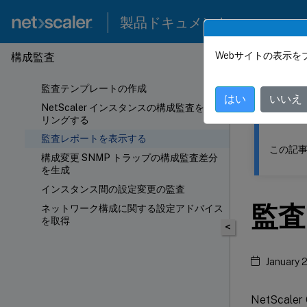
製品ドキュメント
Webサイトの表示を
構成監査
このコンテン
監査テンプレートの作成
NetSc
はい
いいえ
NetScaler インスタンスの構成監査をポー
リングする
監査レポートを表示する
この記事
構成変更 SNMP トラップの構成監査差分
を生成
インスタンス間の設定変更の監査
監査
ネットワーク構成に関する設定アドバイス
を取得
<
January 
NetSca