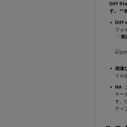
Diff St
す
。 *
Diff 
フォ
「
相
相違
イル
NA
-
テー
す。
ティ