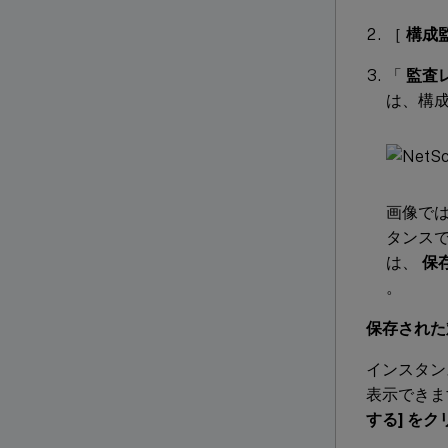
［
構成
「
監査
は、構
画像で
タンス
は、
保
。
保存された
インスタン
表示できま
する
] を