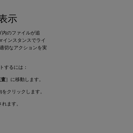
表示
ダ内のファイルが追
erインスタンスでライ
適切なアクションを実
ートするには：
監査
］に移動します。
内をクリックします。
されます。