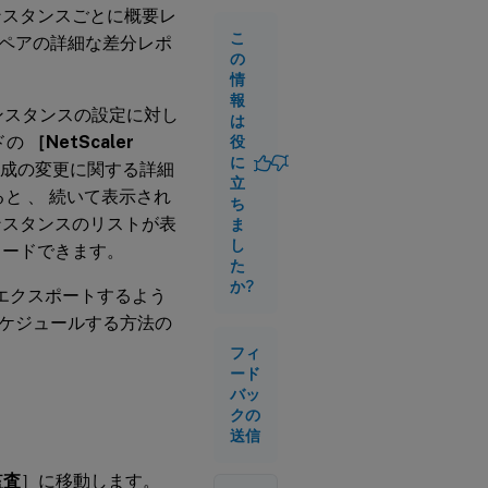
ンスタンスごとに概要レ
ク
ス
こ
ペアの詳細な差分レポ
ポ
の
ー
情
ト
報
たインスタンスの設定に対し
は
ドの
［NetScaler
役
フ
に
ァ
成の変更に関する詳細
立
イ
と 、 続いて表示され
ル
ち
ス
ンスタンスのリストが表
ま
テ
し
ンロードできます。
ー
た
タ
か?
自動エクスポートするよう
ス
監
ケジュールする方法の
査
レ
フィ
ポ
ード
ー
バッ
ト
クの
の
送信
表
示
監査
］に移動します。