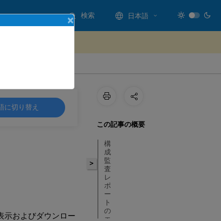
検索
日本語
×
ードバックを提供する
語に切り替え
この記事の概要
構
成
監
>
査
レ
ポ
ー
ト
の
トを表示およびダウンロー
エ