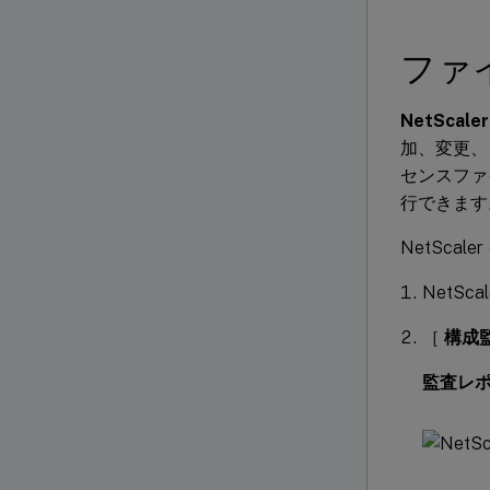
ファ
NetSca
加、変更、
センスファ
行できます
NetSc
NetSca
［
構成
監査レ