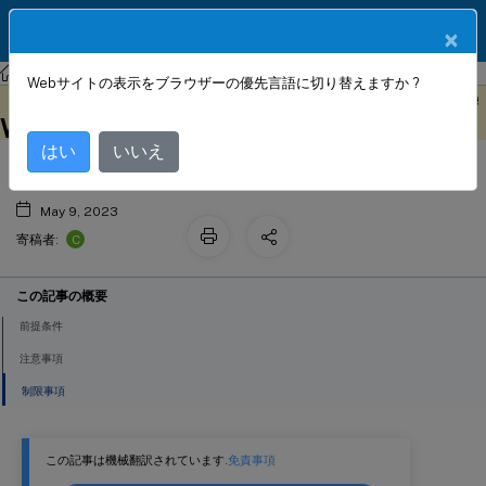
製品ドキュメン
JA
×
ト
NetScaler SDX
NetScaler ADC SDX 12.1
Webサイトの表示をブラウザーの優先言語に切り替えますか ?
SDXアプライアンスへのCitrix Secure
このコンテンツは動的に機械
フィードバックを提供する
翻訳されています。
Web Gateway インスタンスの展開
はい
いいえ
May 9, 2023
C
寄稿者:
この記事の概要
前提条件
注意事項
制限事項
この記事は機械翻訳されています.
免責事項