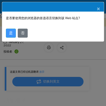
ZH
产品文档
×
NetScaler
Citrix ADC 12.1
是否要使用您的浏览器的首选语言切换到该 Web 站点?
功能概览
此内容已经过机器动态翻译。
在此处提供反馈
是
否
January 27,
2022
C
投稿者:
这篇文章已经过机器翻译.
放弃
切换到英文
功能概览