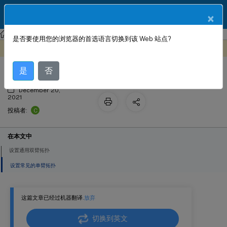
ZH
产品文档
×
NetScaler
Citrix ADC 12.1
是否要使用您的浏览器的首选语言切换到该 Web 站点?
通用网络拓扑
此内容已经过机器动态翻译。
在此处提供反馈
是
否
December 20,
2021
C
投稿者:
在本文中
设置通用双臂拓扑
设置常见的单臂拓扑
这篇文章已经过机器翻译.
放弃
切换到英文