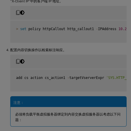
“X-Client IP”中的客户端 IP 地址。
>
set
 policy httpCallout http_callout1 
-
IPAddress 
10.217
配置内容切换操作以检索标注响应。
add cs action cs_action1 
-
targetVserverExpr 
'SYS.HTTP_CA
注意：
必须将负载平衡虚拟服务器绑定到内容交换虚拟服务器以考虑以下问
题：