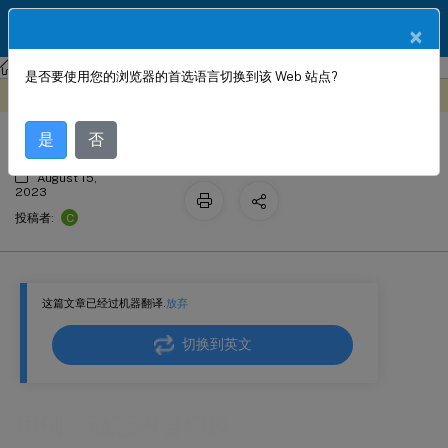
ZH
产品文档
×
NetScaler
NetScaler 13.1
AppExpert
是否要使用您的浏览器的首选语言切换到该 Web 站点?
用例：动态内容切换
此内容已经过机器动态翻译。
在此处提供反馈
是
否
August 15,
2023
C
投稿者:
这篇文章已经过机器翻译.
放弃
切换到英文
用例：动态内容切换