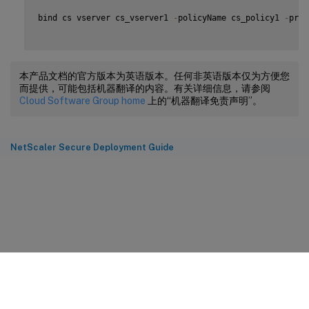
bind cs vserver cs_vserver1 
-
policyName cs_policy1 
-
prio
本产品文档的官方版本为英语版本。任何非英语版本仅为方便您
而提供，可能包括机器翻译的内容。有关详细信息，请参阅
Cloud Software Group home
上的“机器翻译免责声明”。
NetScaler Secure Deployment Guide