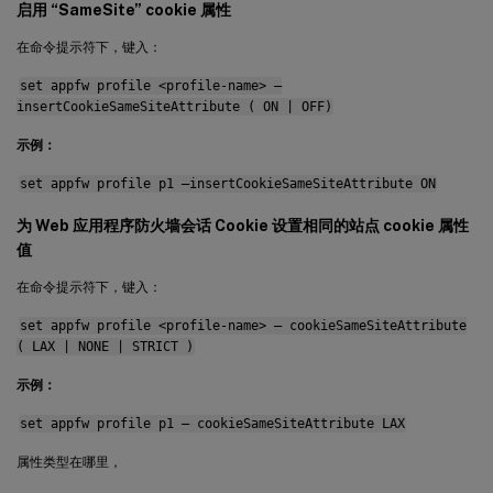
启用 “SameSite” cookie 属性
在命令提示符下，键入：
set appfw profile <profile-name> –
insertCookieSameSiteAttribute ( ON | OFF)
示例：
set appfw profile p1 –insertCookieSameSiteAttribute ON
为 Web 应用程序防火墙会话 Cookie 设置相同的站点 cookie 属性
值
在命令提示符下，键入：
set appfw profile <profile-name> – cookieSameSiteAttribute
( LAX | NONE | STRICT )
示例：
set appfw profile p1 – cookieSameSiteAttribute LAX
属性类型在哪里，