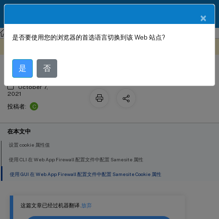
ZH
产品文档
×
NetScaler
Citrix ADC 13.0
Web App Firewall
是否要使用您的浏览器的首选语言切换到该 Web 站点?
SameSite cookie 属性
此内容已经过机器动态翻译。
在此处提供反馈
是
否
October 7,
2021
C
投稿者:
在本文中
设置 cookie 属性值
使用 CLI 在 Web App Firewall 配置文件中配置 Samesite 属性
使用 GUI 在 Web App Firewall 配置文件中配置 Samesite Cookie 属性
这篇文章已经过机器翻译.
放弃