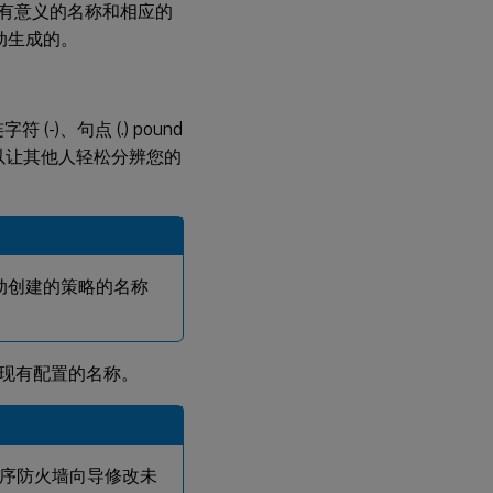
配
有意义的名称和相应的
置
自动生成的。
配
置
自
)、句点 (.) pound
定
择一个可以让其他人轻松分辨您的
义
策
略
表
达
式
动创建的策略的名称
现有配置的名称。
序防火墙向导修改未