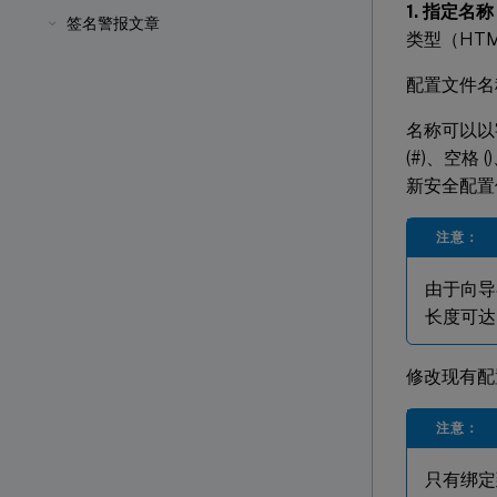
1. 指定名
签名警报文章
类型（HTM
配置文件名
名称可以以字
(#)、空格 
新安全配置
注意：
由于向导
长度可达 
修改现有配
注意：
只有绑定