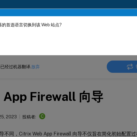
的首选语言切换到该 Web 站点?
机器动态翻译。
在此
ler
Citrix ADC 13.0
Web App Firewall
已经过机器翻译.
放弃
 App Firewall 向导
C
25, 2023
投稿者:
不同，Citrix Web App Firewall 向导不仅旨在简化初始