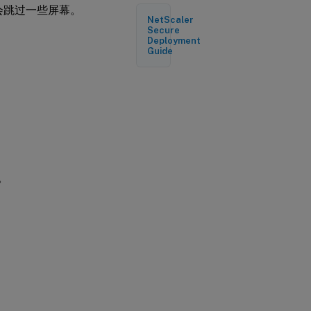
次都会跳过一些屏幕。
NetScaler
Secure
创
Deployment
建
Guide
新
配
置
修
改
现
有
配
。
置
创
建
不
带
签
名
的
新