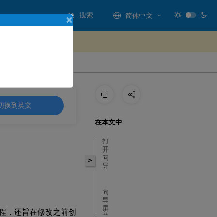
搜索
简体中文
×
处提供反馈
切换到英文
在本文中
打
开
向
>
导
向
导
屏
配置过程，还旨在修改之前创
幕