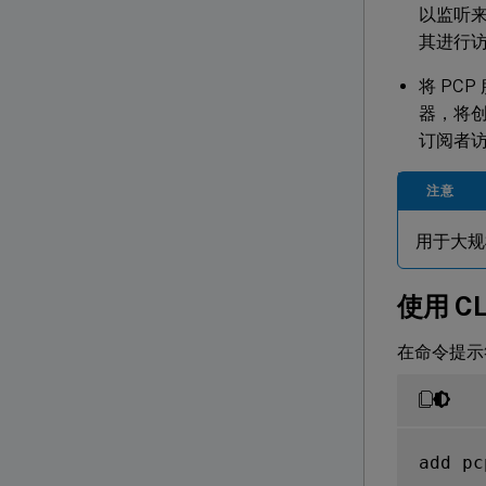
以监听来
其进行访
将 PCP
器，将创建
订阅者
注意
用于大规
使用 C
在命令提示
add pc