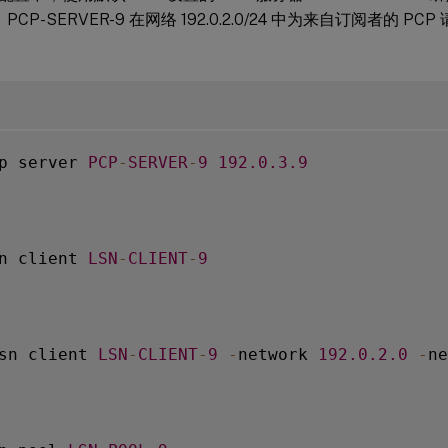
。PCP-SERVER-9 在网络 192.0.2.0/24 中为来自订阅者的 P
p server 
PCP
-
SERVER
-
9
192.0
.3
.9
n client 
LSN
-
CLIENT
-
9
sn client 
LSN
-
CLIENT
-
9
-
network 
192.0
.2
.0
-
ne