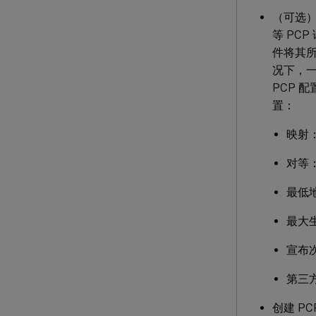
（可选）
等 PCP
件将其所
况下，一
PCP 
置：
映射
对等
最低地
最大生
宣布次
第三
创建 PC