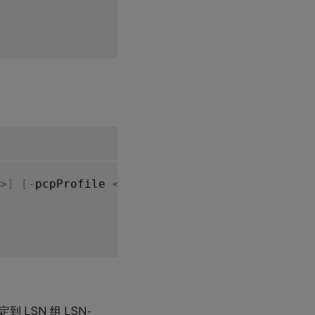
>
]
[
-
pcpProfile 
<
string
>
]
到 LSN 组 LSN-