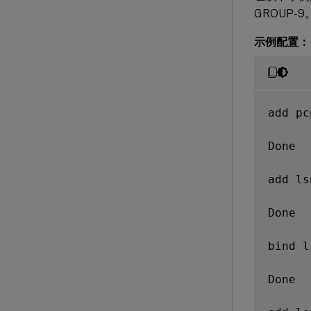
GROUP-9
示例配置：
add pc
Done

add ls
Done

bind l
Done
