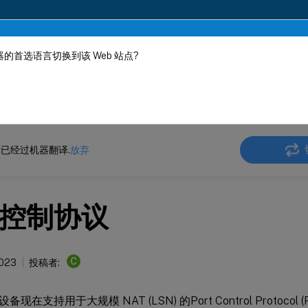
的首选语言切换到该 Web 站点?
机器动态翻译。
在此
ler
NetScaler 14.1
电信服务提供商的解决方案
已经过机器翻译.
放弃
控制协议
C
2023
投稿者:
r 设备现在支持用于大规模 NAT (LSN) 的Port Control Protoc