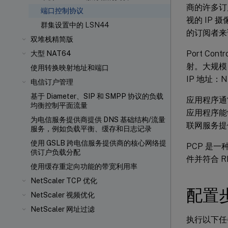
商的许多订
端口控制协议
视的 IP 
群集设置中的 LSN44
的订阅者来
双堆栈精简版
Port Co
大型 NAT64
射。大规模
使用转换映射地址和端口
IP 地址
电信订户管理
基于 Diameter、SIP 和 SMPP 协议的负载
应用程序通
均衡控制平面流量
应用程序能
为电信服务提供商提供 DNS 基础结构/流量
联网服务提
服务，例如负载平衡、缓存和日志记录
使用 GSLB 跨电信服务提供商的核心网络提
PCP 是一
供订户负载分配
件并符合 RF
使用缓存重定向功能的带宽利用率
NetScaler TCP 优化
配置
NetScaler 视频优化
NetScaler 网址过滤
执行以下任