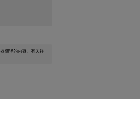
机器翻译的内容。有关详
9
您的隐私选择
|
隐私和法律条款
|
Cookie 首选项
|
docs.cloud.com