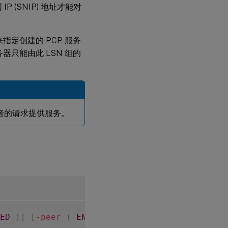
 (SNIP) 地址才能对
来指定创建的 PCP 服务
务器只能由此 LSN 组的
订阅者的请求提供服务。
ED
)
]
[
-
peer
(
ENABLED
|
DISABLED
)
]
[
-
minMa