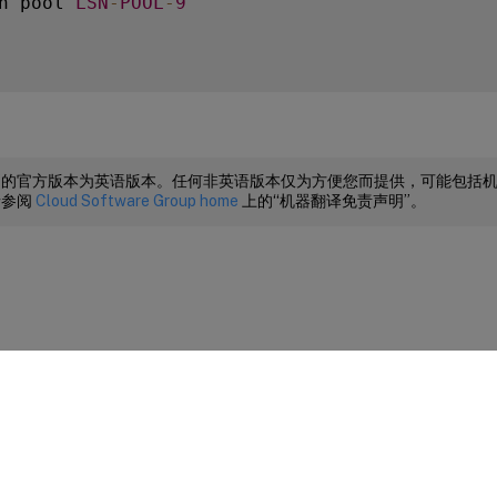
n pool 
LSN
-
POOL
-
9
sn pool 
LSN
-
POOL
-
9
203.0
.113
.3
-
203.0
.113
.4
档的官方版本为英语版本。任何非英语版本仅为方便您而提供，可能包括
请参阅
Cloud Software Group home
上的“机器翻译免责声明”。
n group 
LSN
-
GROUP
-
9
-
clientname 
LSN
-
CLIENT
-
9
sn group 
LSN
-
GROUP
-
9
-
poolname 
LSN
-
POOL
-
9
sn group  
LSN
-
GROUP
-
9
-
pcpServer 
PCP
-
SERVER
-
站点反馈
|