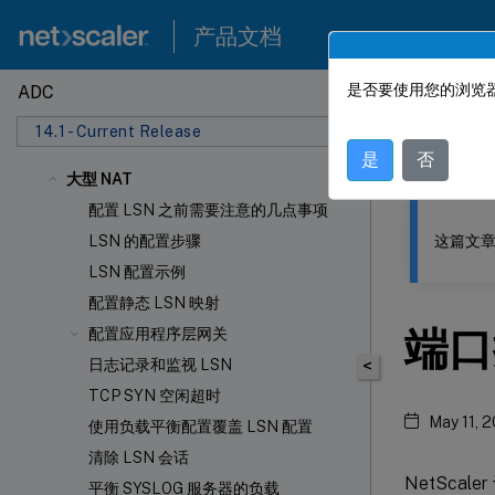
产品文档
是否要使用您的浏览器
ADC
此内容已经过
14.1 - Current Release
NetSca
是
否
大型 NAT
配置 LSN 之前需要注意的几点事项
这篇文章
LSN 的配置步骤
LSN 配置示例
配置静态 LSN 映射
端口
配置应用程序层网关
日志记录和监视 LSN
<
TCP SYN 空闲超时
May 11, 
使用负载平衡配置覆盖 LSN 配置
清除 LSN 会话
NetScale
平衡 SYSLOG 服务器的负载