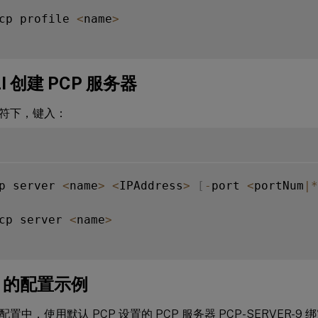
cp profile 
<
name
>
I 创建 PCP 服务器
符下，键入：
p server 
<
name
>
<
IPAddress
>
[
-
port 
<
portNum
|
*
cp server 
<
name
>
4 的配置示例
中，使用默认 PCP 设置的 PCP 服务器 PCP-SERVER-9 绑定