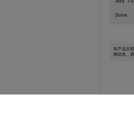
add ls
Done

bind l
Done

本产品文
细信息，
add ls
Done

bind l
Done

bind l
Done
