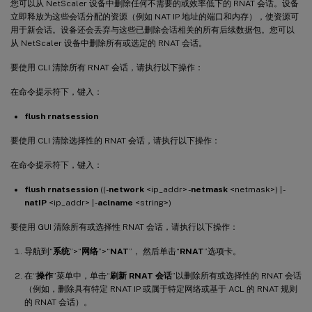
您可以从 NetScaler 设备中删除任何不需要的或效率低下的 RNAT 会话。设备
立即释放为这些会话分配的资源（例如 NAT IP 地址的端口和内存），使资源可
用于新会话。设备还会丢弃与这些已删除会话相关的所有后续数据包。您可以
从 NetScaler 设备中删除所有或选定的 RNAT 会话。
要使用 CLI 清除所有 RNAT 会话，请执行以下操作：
在命令提示符下，键入：
flush rnatsession
要使用 CLI 清除选择性的 RNAT 会话，请执行以下操作：
在命令提示符下，键入：
flush rnatsession
((-
network
<ip_addr> -
netmask
<netmask>) | -
natIP
<ip_addr> | -
aclname
<string>)
要使用 GUI 清除所有或选择性 RNAT 会话，请执行以下操作：
导航到“
系统
”>“
网络
”>“
NAT
”， 然后单击“
RNAT
”选项卡。
在“
操作
”菜单中，单击“
刷新 RNAT 会话
”以删除所有或选择性的 RNAT 会话
（例如，删除具有特定 RNAT IP 或属于特定网络或基于 ACL 的 RNAT 规则
的 RNAT 会话）。