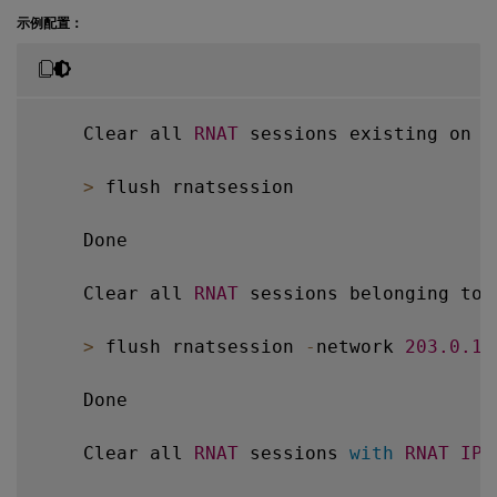
示例配置：
    Clear all 
RNAT
 sessions existing on a
>
 flush rnatsession

    Done

    Clear all 
RNAT
 sessions belonging to 
>
 flush rnatsession 
-
network 
203.0
.11
    Done

    Clear all 
RNAT
 sessions 
with
RNAT
IP