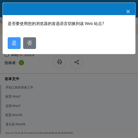
ZH
产品文档
×
NetScaler
NetScaler 14.1
网络连接
是否要使用您的浏览器的首选语言切换到该 Web 站点?
RNAT
此内容已经过机器动态翻译。
在此处提供反馈
是
否
May 11, 2023
C
投稿者:
在本文中
开始之前的准备工作
配置 RNAT
监视 RNAT
配置 RNAT6
显示器 RNAT6
RNAT 日志条目中的日志开始时间和连接关闭原因