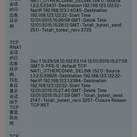
NAT\_OTHERCONN\_DELINK 154 0 : Source
会话
1.2.2.5:23431 - Destination 192.168.123.122:22 -
的日
NatIP 192.168.123.1:4045 - Destination
志条
192.168.123.122:22 - Start Time
12/01/2015:15:26:58 GMT - Delink Time
目示
12/01/2015:15:28:12 GMT - Total\_bytes\_send
例
2511 - Total\_bytes\_recv 3725
TCP
RNAT
会话
的日
Dec 1 15:29:59
10.102.53.114 12/01/2015:15:27:59
志条
GMT 0-PPE-0 : default TCP
目示
NAT\_OTHERCONN\_DELINK 152 0 : Source
例。
1.2.2.5:33826 - Destination 192.168.123.122:22 -
日志
NatIP 192.168.123.1:2384 - Destination
条目
192.168.123.122:22 - Start Time
12/01/2015:15:27:40 GMT - Delink Time
显示
12/01/2015:15:27:59 GMT - Total\_bytes\_send
会话
2147 - Total\_bytes\_recv 3257 - Closure Reason
由于
TCP RST
TCP
重置
而关
闭
TCP