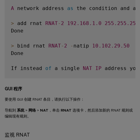
A
 network address 
as
 the condition and a 
>
 add rnat 
RNAT
-
2
192.168
.1
.0
255.255
.255
Done

>
 bind rnat 
RNAT
-
2
-
natip 
10.102
.29
.50
Done

If instead 
of
 a single 
NAT
IP
 address you
>
 add rnat 
RNAT
-
3
192.168
.1
.0
255.255
.255
GUI 程序
Done

要使用 GUI 创建 RNAT 条目，请执行以下操作：
>
 bind rnat 
RNAT
-
3
-
natip 
10.102
.29
.
[
50
-
1
导航到
系统
>
网络
>
NAT
，单击
RNAT
选项卡，然后添加新的 RNAT 规则或
Done

编辑现有规则。
监视 RNAT
An 
ACL
as
 the condition and a 
SNIP
 addres