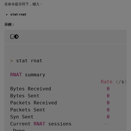
在命令提示符下，键入：
stat rnat
示例：
>
 stat rnat

RNAT
 summary

Rate
(
/
s
)
 
Bytes Received                   
0
Bytes Sent                       
0
Packets Received                 
0
Packets Sent                     
0
Syn Sent                         
0
Current 
RNAT
 sessions           
--