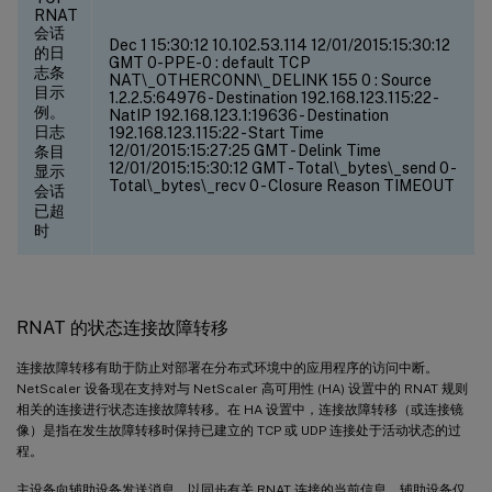
RNAT
会话
Dec 1 15:30:12
10.102.53.114 12/01/2015:15:30:12
的日
GMT 0-PPE-0 : default TCP
志条
NAT\_OTHERCONN\_DELINK 155 0 : Source
目示
1.2.2.5:64976 - Destination 192.168.123.115:22 -
例。
NatIP 192.168.123.1:19636 - Destination
日志
192.168.123.115:22 - Start Time
12/01/2015:15:27:25 GMT - Delink Time
条目
12/01/2015:15:30:12 GMT - Total\_bytes\_send 0 -
显示
Total\_bytes\_recv 0 - Closure Reason TIMEOUT
会话
已超
时
RNAT 的状态连接故障转移
连接故障转移有助于防止对部署在分布式环境中的应用程序的访问中断。
NetScaler 设备现在支持对与 NetScaler 高可用性 (HA) 设置中的 RNAT 规则
相关的连接进行状态连接故障转移。在 HA 设置中，连接故障转移（或连接镜
像）是指在发生故障转移时保持已建立的 TCP 或 UDP 连接处于活动状态的过
程。
主设备向辅助设备发送消息，以同步有关 RNAT 连接的当前信息。辅助设备仅