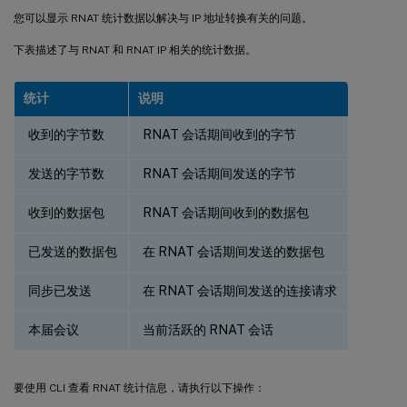
您可以显示 RNAT 统计数据以解决与 IP 地址转换有关的问题。
>
 add rnat 
RNAT
-
4
 acl1

下表描述了与 RNAT 和 RNAT IP 相关的统计数据。
Done

An 
ACL
as
 a condition and a unique 
IP
 add
统计
说明
收到的字节数
RNAT 会话期间收到的字节
>
 add rnat 
RNAT
-
4
 acl1

Done

发送的字节数
RNAT 会话期间发送的字节
>
 bind rnat 
RNAT
-
4
-
natip 
10.102
.29
.50
收到的数据包
RNAT 会话期间收到的数据包
Done

已发送的数据包
在 RNAT 会话期间发送的数据包
If instead 
of
 a single 
NAT
IP
 address you
同步已发送
在 RNAT 会话期间发送的连接请求
>
 add rnat 
RNAT
-
5
 acl1

本届会议
当前活跃的 RNAT 会话
Done

>
 bind rnat 
RNAT
-
5
-
natip 
10.102
.29
.
[
50
-
7
要使用 CLI 查看 RNAT 统计信息，请执行以下操作：
Done
