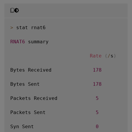
>
 stat rnat6

RNAT6
 summary

Rate
(
/
s
)
     
Bytes Received              
178
Bytes Sent                  
178
Packets Received             
5
Packets Sent                 
5
Syn Sent                     
0