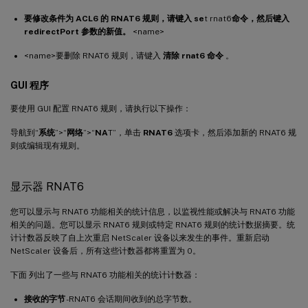
要修改条件为 ACL6 的 RNAT6 规则，请键入 se
t rnat6
命令，然后键入
redirectPort 参数的新值。
<name>
<name>要删除 RNAT6 规则，请键入
清除 rnat6 命令
。
GUI 程序
要使用 GUI 配置 RNAT6 规则，请执行以下操作：
导航到“
系统
”>“
网络
”>“
NA
T”，单击
RNAT6
选项卡，然后添加新的 RNAT6 规
则或编辑现有规则。
显示器 RNAT6
您可以显示与 RNAT6 功能相关的统计信息，以监视性能或解决与 RNAT6 功能
相关的问题。您可以显示 RNAT6 规则或特定 RNAT6 规则的统计数据摘要。统
计计数器反映了自上次重启 NetScaler 设备以来发生的事件。重新启动
NetScaler 设备后，所有这些计数器都将重置为 0。
下面 列出了一些与 RNAT6 功能相关的统计计数器：
接收的字节
-RNAT6 会话期间收到的总字节数。