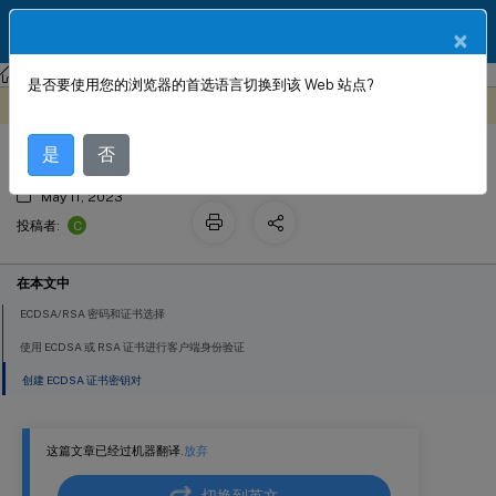
ZH
产品文档
×
NetScaler
NetScaler 14.1
SSL 卸载与加速
是否要使用您的浏览器的首选语言切换到该 Web 站点?
ECDSA 密码套件支持
此内容已经过机器动态翻译。
在此处提供反馈
是
否
May 11, 2023
C
投稿者:
在本文中
ECDSA/RSA 密码和证书选择
使用 ECDSA 或 RSA 证书进行客户端身份验证
创建 ECDSA 证书密钥对
这篇文章已经过机器翻译.
放弃