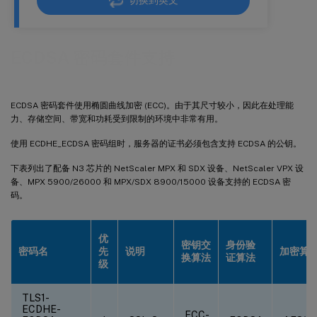
切换到英文
ECDSA 密码套件支持
ECDSA 密码套件使用椭圆曲线加密 (ECC)。由于其尺寸较小，因此在处理能
力、存储空间、带宽和功耗受到限制的环境中非常有用。
使用 ECDHE_ECDSA 密码组时，服务器的证书必须包含支持 ECDSA 的公钥。
下表列出了配备 N3 芯片的 NetScaler MPX 和 SDX 设备、NetScaler VPX 设
备、MPX 5900/26000 和 MPX/SDX 8900/15000 设备支持的 ECDSA 密
码。
优
密钥交
身份验
密码名
先
说明
加密算
换算法
证算法
级
TLS1-
ECDHE-
ECC-