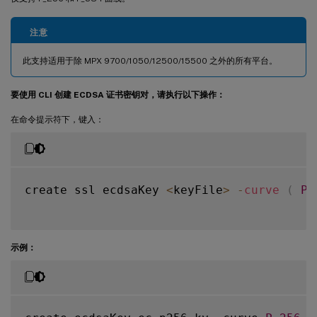
注意
此支持适用于除 MPX 9700/1050/12500/15500 之外的所有平台。
要使用 CLI 创建 ECDSA 证书密钥对，请执行以下操作：
在命令提示符下，键入：
create ssl ecdsaKey 
<
keyFile
>
-
curve
(
P_
示例：