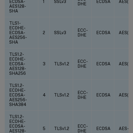
ECDSA-
1
SSLv3
ECDSA
AES(12
DHE
AES128-
SHA
TLS1-
ECDHE-
ECC-
ECDSA-
2
SSLv3
ECDSA
AES(25
DHE
AES256-
SHA
TLS1.2-
ECDHE-
ECC-
ECDSA-
3
TLSv1.2
ECDSA
AES(12
DHE
AES128-
SHA256
TLS1.2-
ECDHE-
ECC-
ECDSA-
4
TLSv1.2
ECDSA
AES(25
DHE
AES256-
SHA384
TLS1.2-
ECDHE-
ECDSA-
ECC-
5
TLSv1.2
ECDSA
AES-G
AES128-
DHE