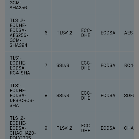
GCM-
SHA256
TLS1.2-
ECDHE-
ECDSA-
ECC-
6
TLSv1.2
ECDSA
AES-G
AES256-
DHE
GCM-
SHA384
TLS1-
ECDHE-
ECC-
7
SSLv3
ECDSA
RC4(12
ECDSA-
DHE
RC4-SHA
TLS1-
ECDHE-
ECC-
ECDSA-
8
SSLv3
ECDSA
3DES(1
DHE
DES-CBC3-
SHA
TLS1.2-
ECDHE-
ECC-
ECDSA-
9
TLSv1.2
ECDSA
CHACH
DHE
CHACHA20-
POLY1305