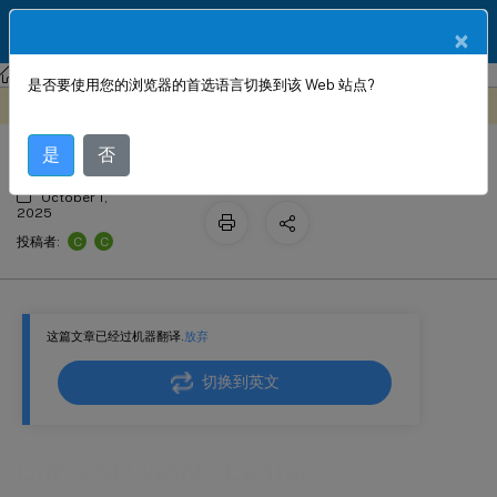
ZH
产品文档
×
Citrix SD-WAN Center
Citrix SD-WAN
Center
是否要使用您的浏览器的首选语言切换到该 Web 站点?
™
Citrix SD-WAN
Center
此内容已经过机器动态翻译。
在此处提供反馈
是
否
October 1,
2025
C
C
投稿者:
这篇文章已经过机器翻译.
放弃
切换到英文
™
Citrix SD-WAN
Center