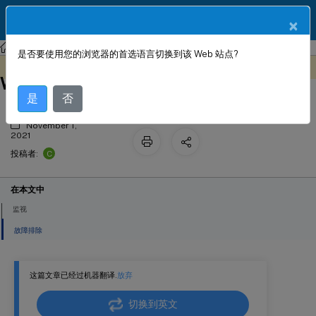
ZH
产品文档
×
Citrix SD-WAN
Citrix SD-WAN 11.3
是否要使用您的浏览器的首选语言切换到该 Web 站点?
从直流站点上的独立 SD-WAN SE 和
此内容已经过机器动态翻译。
在此处提供反馈
WANOP 设备到 PE 设备的自动安全对等
是
否
November 1,
2021
C
投稿者:
在本文中
监视
故障排除
这篇文章已经过机器翻译.
放弃
切换到英文