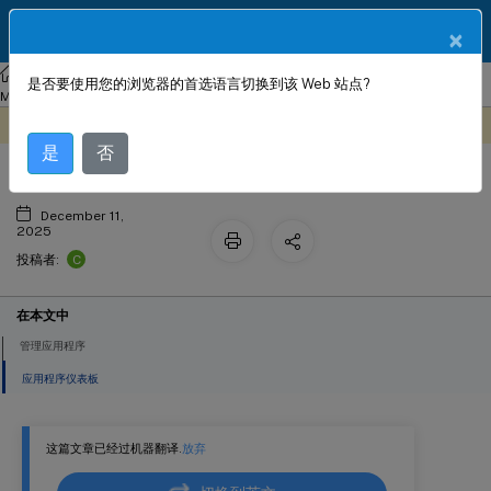
ZH
产品文档
×
NetScaler
Console 本地部署
NetScaler Application Delivery
是否要使用您的浏览器的首选语言切换到该 Web 站点?
应用程序管理和应用程序仪表板
Management 13.1
应用程序
此内容已经过机器动态翻译。
在此处提供反馈
是
否
December 11,
2025
C
投稿者:
在本文中
管理应用程序
应用程序仪表板
这篇文章已经过机器翻译.
放弃