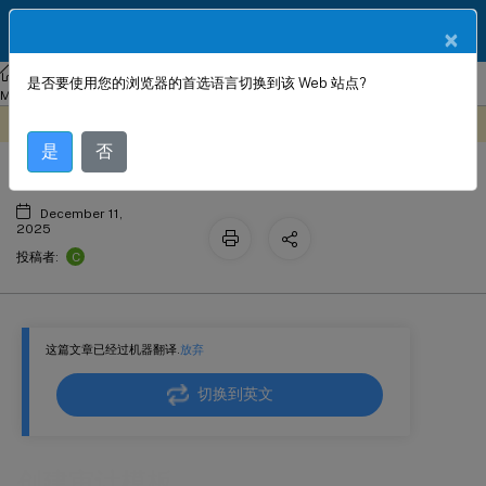
ZH
产品文档
×
NetScaler
Console 本地部署
NetScaler Application Delivery
是否要使用您的浏览器的首选语言切换到该 Web 站点?
创建审计模板
Management 13.1
配置审核
此内容已经过机器动态翻译。
在此处提供反馈
是
否
December 11,
2025
C
投稿者:
这篇文章已经过机器翻译.
放弃
切换到英文
创建审计模板