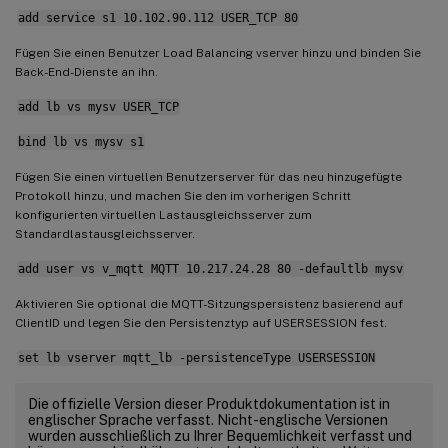
add service s1 10.102.90.112 USER_TCP 80
Fügen Sie einen Benutzer Load Balancing vserver hinzu und binden Sie
Back-End-Dienste an ihn.
add lb vs mysv USER_TCP
bind lb vs mysv s1
Fügen Sie einen virtuellen Benutzerserver für das neu hinzugefügte
Protokoll hinzu, und machen Sie den im vorherigen Schritt
konfigurierten virtuellen Lastausgleichsserver zum
Standardlastausgleichsserver.
add user vs v_mqtt MQTT 10.217.24.28 80 -defaultlb mysv
Aktivieren Sie optional die MQTT-Sitzungspersistenz basierend auf
ClientID und legen Sie den Persistenztyp auf USERSESSION fest.
set lb vserver mqtt_lb -persistenceType USERSESSION
Die offizielle Version dieser Produktdokumentation ist in
englischer Sprache verfasst. Nicht-englische Versionen
wurden ausschließlich zu Ihrer Bequemlichkeit verfasst und