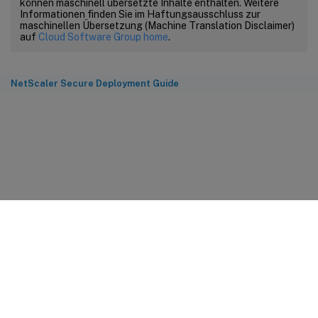
können maschinell übersetzte Inhalte enthalten. Weitere
Informationen finden Sie im Haftungsausschluss zur
maschinellen Übersetzung (Machine Translation Disclaimer)
auf
Cloud Software Group home
.
NetScaler Secure Deployment Guide
Feedback zur Site
Ihre Datenschutzauswahl
Datenschutz und rechtliche
Bestimmungen
Cookie-Einstellungen
docs.cloud.com
© 1999-
2026
Cloud Software Group, Inc. All rights reserved.