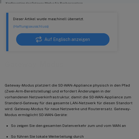
Konfiguration des Gateway Modus für Rechenzentren
So erstellen Sie einen DC-Standort
Dieser Artikel wurde maschinell übersetzt.
So konfigurieren Sie Schnittstellengruppen basierend auf verbundenen Ethernet-
Schnittstellen
(Haftungsausschluss)
So erstellen Sie VIP-Adresse (Virtual IP) für jede virtuelle Schnittstelle
Auf Englisch anzeigen
So erstellen Sie eine MPLS-Verbindung
So füllen Sie Routen aus
Gateway-Modus
Konfiguration der Inline-Bereitstellung von Zweigstandort
So erstellen Sie eine Zweigwebsite
So füllen Sie Schnittstellengruppen basierend auf angeschlossenen Ethernet-
Gateway -Modus platziert die SD-WAN-Appliance physisch in den Pfad
Schnittstellen aus
(Zwei-Arm-Bereitstellung) und erfordert Änderungen in der
So erstellen Sie VIP-Adresse (Virtual IP) für jede virtuelle Schnittstelle
vorhandenen Netzwerkinfrastruktur, damit die SD-WAN-Appliance zum
Standard-Gateway für das gesamte LAN-Netzwerk für diesen Standort
So erstellen Sie MPLS-Verknüpfung
wird. Gateway-Modus für neue Netzwerke und Routerersatz. Gateway-
So füllen Sie Routen aus
Modus ermöglicht SD-WAN-Geräte:
Beheben von Überwachungsfehlern
So zeigen Sie den gesamten Datenverkehr zum und vom WAN an
So führen Sie lokale Weiterleitung durch