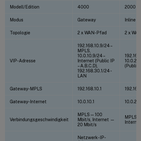
Modell/Edition
4000
2000
Modus
Gateway
Inline
Topologie
2 x WAN-Pfad
2 x WA
192.168.10.9/24 –
MPLS,
10.0.10.9/24 –
192.168
VIP-Adresse
Internet (Public IP
10.0.20.
– A.B.C.D),
(Public 
192.168.30.1/24 -
LAN
Gateway-MPLS
192.168.10.1
192.168
Gateway-Internet
10.0.10.1
10.0.20.
MPLS — 100
MPLS — 
Verbindungsgeschwindigkeit
Mbit/s, Internet —
Internet
20 Mbit/s
Netzwerk-IP-