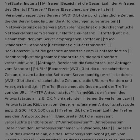
NetScaler-Instanz | | |Anfragen |Bezeichnet die Gesamtzahl der Anfragen
des Clients | |**Server** |Server|Bezeichnet die Serverliste | |
|Verarbeitungszeit des Servers (AVG)|Gibt die durchschnittliche Zeit an,
die der Server benötigt, um die Anforderungen zu verarbeiten | |
|Netzwerklatenz des Servers (AVG) |Kennzeichnet die durchschnittliche
Netzwerklatenz vom Server zur NetScaler-Instanz | | |Treffer|Gibt die
Gesamtzahl der vom Server empfangenen Treffer an | |**Geo
Standorte** |Standorte |Bezeichnet die Clientstandorte | | |
Reaktionszeit |Gibt die gesamte Antwortzeit vom Clientstandort an | | |
Bandbreite|Gibt die gesamte Bandbreite an, die vom Standort
verbraucht wird | | |Anfragen |Bezeichnet die Gesamtzahl der Anfragen
vom Standort | |**URL** |Renderzeit (AVG) |Gibt die durchschnittliche
Zeit an, die zum Laden der Seite vom Server benötigt wird | | | Ladezeit
(AVG)| Gibt die durchschnittliche Zeit an, die die URL zum Rendern und
Anzeigen benötigt | | |Treffer |Bezeichnet die Gesamtzahl der Treffer
von der URL | |**HTTP-Antwortstatus** | Name|Gibt den Namen des
Antwortstatus an, z. B. OK, Nicht gefunden, Interner Serverfehler usw. | |
|Antwortstatus |Gibt den vom Server empfangenen Antwortstatuscode
an, z. B. 200, 400, 500 usw. | | |Treffer |Gibt die Gesamtzahl der Treffer
aus dem Antwortcode an | | |Bandbreite |Gibt die insgesamt
verbrauchte Bandbreite an | |**Betriebssystem** |Betriebssystem
|Bezeichnet den Betriebssystemnamen wie Windows, MAC | | |Ladezeit
|Gibt die Gesamtzeit an, die das Betriebssystem benötigt, um vom
Server zu laden| | | Bandbreite|Gibt die gesamte Bandbreite an, die vom