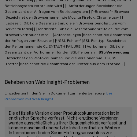
Betriebssystem verbraucht wird | | | Anforderungen|Bezeichnet die
Gesamtzahl der Anfragen vom Betriebssystem | |**Browser** |Browser
|Bezeichnet den Browsernamen wie Mozilla Firefox, Chrome usw. | |
|Ladezeit | Gibt die Gesamtzeit an, die ein Browser benötigt, um vom
Server zu laden| | |Bandbreite |Gibt die Gesamtbandbreite an, die vom
Browser verbraucht wird | | |Anforderungen |Bezeichnet die Gesamtzahl
der Anfragen vom Browser | |**SSL-Fehler** |SSL-Fehltyp |Bezeichnet
den Fehlernamen wie CLIENTAUTH FAILURE | | | Vorkommen|Gibt die
Gesamtzahl der Vorkommen für den SSL-Fehler an | |
SSL-Verwendung
|Bezeichnet den Protokollnamen und die Versionen wie TLS, SSL | |
|Treffer |Bezeichnet die Gesamtzahl der Treffer aus dem Protokoll |
Beheben von Web Insight-Problemen
Einzelheiten finden Sie im Dokument zur Fehlerbehebung
bei
Problemen mit Web Insight
Die offizielle Version dieser Produktdokumentation ist in
englischer Sprache verfasst. Nicht-englische Versionen
wurden ausschließlich zu Ihrer Bequemlichkeit verfasst und
können maschinell übersetzte Inhalte enthalten. Weitere
Informationen finden Sie im Haftungsausschluss zur