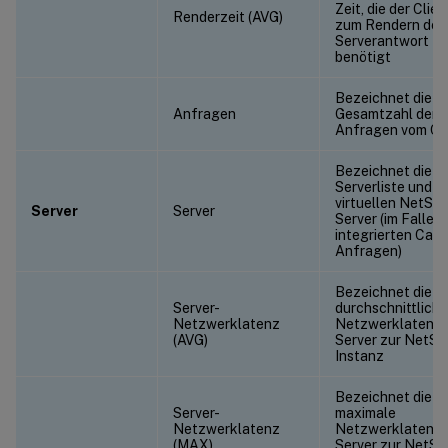
Zeit, die der Clien
Renderzeit (AVG)
zum Rendern der
Serverantwort
benötigt
Bezeichnet die
Anfragen
Gesamtzahl der
Anfragen vom Cli
Bezeichnet die
Serverliste und d
virtuellen NetSca
Server
Server
Server (im Falle v
integrierten Cac
Anfragen)
Bezeichnet die
Server-
durchschnittliche
Netzwerklatenz
Netzwerklatenz
(AVG)
Server zur NetSc
Instanz
Bezeichnet die
Server-
maximale
Netzwerklatenz
Netzwerklatenz
(MAX)
Server zur NetSc