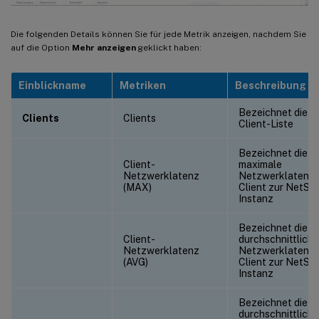
Die folgenden Details können Sie für jede Metrik anzeigen, nachdem Sie
auf die Option
Mehr anzeigen
geklickt haben:
Einblickname
Metriken
Beschreibung
Bezeichnet die
Clients
Clients
Client-Liste
Bezeichnet die
Client-
maximale
Netzwerklatenz
Netzwerklatenz
(MAX)
Client zur NetSca
Instanz
Bezeichnet die
Client-
durchschnittliche
Netzwerklatenz
Netzwerklatenz
(AVG)
Client zur NetSca
Instanz
Bezeichnet die
durchschnittliche