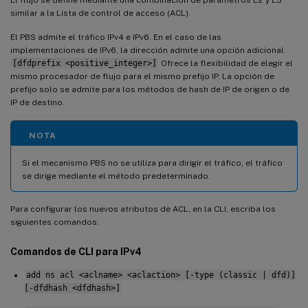
similar a la Lista de control de acceso (ACL).
El PBS admite el tráfico IPv4 e IPv6. En el caso de las
implementaciones de IPv6, la dirección admite una opción adicional.
[dfdprefix <positive_integer>]
Ofrece la flexibilidad de elegir el
mismo procesador de flujo para el mismo prefijo IP. La opción de
prefijo solo se admite para los métodos de hash de IP de origen o de
IP de destino.
NOTA
Si el mecanismo PBS no se utiliza para dirigir el tráfico, el tráfico
se dirige mediante el método predeterminado.
Para configurar los nuevos atributos de ACL, en la CLI, escriba los
siguientes comandos:
Comandos de CLI para IPv4
add ns acl <aclname> <aclaction> [-type (classic | dfd)]
[-dfdhash <dfdhash>]