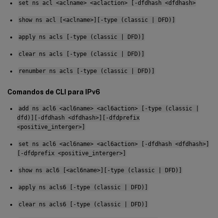
set ns acl <aclname> <aclaction> [-dfdhash <dfdhash>
show ns acl [<aclname>][-type (classic | DFD)]
apply ns acls [-type (classic | DFD)]
clear ns acls [-type (classic | DFD)]
renumber ns acls [-type (classic | DFD)]
Comandos de CLI para IPv6
add ns acl6 <acl6name> <acl6action> [-type (classic |
dfd)][-dfdhash <dfdhash>][-dfdprefix
<positive_interger>]
set ns acl6 <acl6name> <acl6action> [-dfdhash <dfdhash>]
[-dfdprefix <positive_interger>]
show ns acl6 [<acl6name>][-type (classic | DFD)]
apply ns acls6 [-type (classic | DFD)]
clear ns acls6 [-type (classic | DFD)]