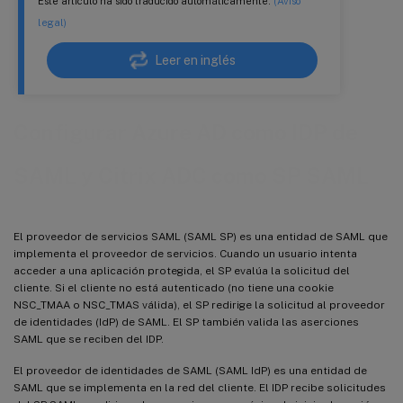
Este artículo ha sido traducido automáticamente.
(Aviso
legal)
Leer en inglés
Configurar Azure AD como IDP de
SAML y Citrix ADC como SP SAML
El proveedor de servicios SAML (SAML SP) es una entidad de SAML que
implementa el proveedor de servicios. Cuando un usuario intenta
acceder a una aplicación protegida, el SP evalúa la solicitud del
cliente. Si el cliente no está autenticado (no tiene una cookie
NSC_TMAA o NSC_TMAS válida), el SP redirige la solicitud al proveedor
de identidades (IdP) de SAML. El SP también valida las aserciones
SAML que se reciben del IDP.
El proveedor de identidades de SAML (SAML IdP) es una entidad de
SAML que se implementa en la red del cliente. El IDP recibe solicitudes