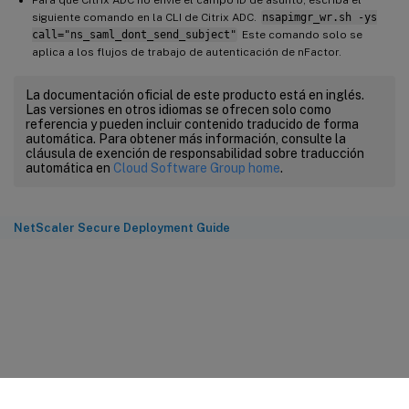
Para que Citrix ADC no envíe el campo ID de asunto, escriba el
siguiente comando en la CLI de Citrix ADC.
nsapimgr_wr.sh -ys
call="ns_saml_dont_send_subject"
Este comando solo se
aplica a los flujos de trabajo de autenticación de nFactor.
La documentación oficial de este producto está en inglés.
Las versiones en otros idiomas se ofrecen solo como
referencia y pueden incluir contenido traducido de forma
automática. Para obtener más información, consulte la
cláusula de exención de responsabilidad sobre traducción
automática en
Cloud Software Group home
.
NetScaler Secure Deployment Guide