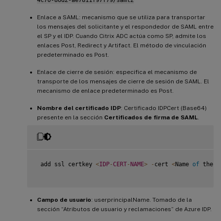
4c70-86d2-ae7811f97f79/saml2
Enlace a SAML: mecanismo que se utiliza para transportar
los mensajes del solicitante y el respondedor de SAML entre
el SP y el IDP. Cuando Citrix ADC actúa como SP, admite los
enlaces Post, Redirect y Artifact. El método de vinculación
predeterminado es Post.
Enlace de cierre de sesión: especifica el mecanismo de
transporte de los mensajes de cierre de sesión de SAML. El
mecanismo de enlace predeterminado es Post.
Nombre del certificado IDP
: Certificado IDPCert (Base64)
presente en la sección
Certificados de firma de SAML
.
 add ssl certkey 
<
IDP
-
CERT
-
NAME
>
-
cert 
<
Name 
of
 the d
Campo de usuario
: userprincipalName. Tomado de la
sección “Atributos de usuario y reclamaciones” de Azure IDP.