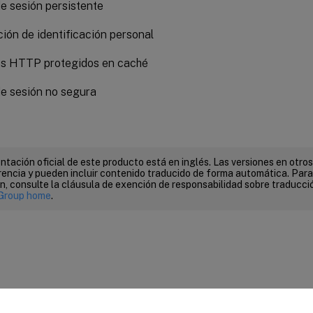
e sesión persistente
ión de identificación personal
s HTTP protegidos en caché
e sesión no segura
tación oficial de este producto está en inglés. Las versiones en otros
encia y pueden incluir contenido traducido de forma automática. Par
n, consulte la cláusula de exención de responsabilidad sobre traducc
Group home
.