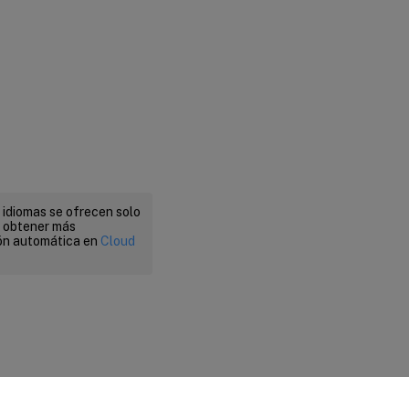
 idiomas se ofrecen solo
a obtener más
ión automática en
Cloud