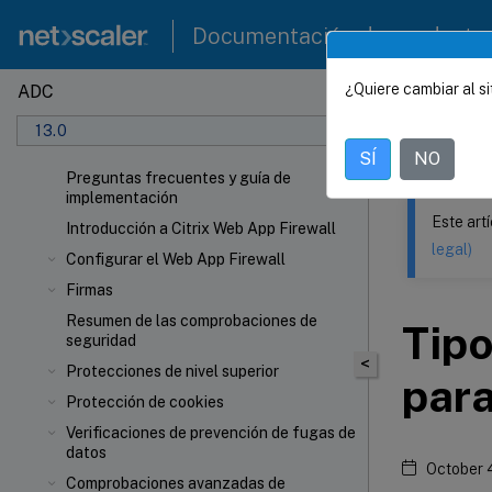
Documentación de producto
¿Quiere cambiar al si
ADC
Este contenid
13.0
NetSca
SÍ
NO
Preguntas frecuentes y guía de
implementación
Este art
Introducción a Citrix Web App Firewall
legal)
Configurar el Web App Firewall
Firmas
Resumen de las comprobaciones de
Tip
seguridad
<
Protecciones de nivel superior
par
Protección de cookies
Verificaciones de prevención de fugas de
datos
October 
Comprobaciones avanzadas de