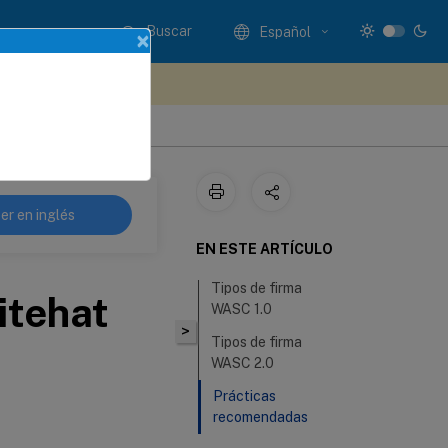
Buscar
Español
×
e sus comentarios aquí
er en inglés
EN ESTE ARTÍCULO
Tipos de firma
itehat
WASC 1.0
>
Tipos de firma
WASC 2.0
Prácticas
recomendadas