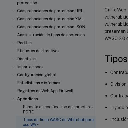
protección
Citrix Web 
Comprobaciones de protección URL
vulnerabili
Comprobaciones de protección XML
vulnerabili
Comprobaciones de protección JSON
presentan l
Administración de tipos de contenido
WASC 2.0 o
Perfiles
Etiquetas de directivas
Tipos
Directivas
Importaciones
Contrab
Configuración global
Estadísticas e informes
Divisió
Registros de Web App Firewall
Contrab
Apéndices
Formato de codificación de caracteres
Inyecció
PCRE
Inclusió
Tipos de firma WASC de Whitehat para
uso WAF