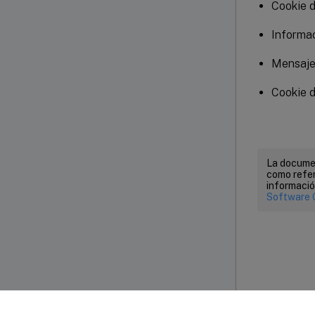
Cookie d
Informac
Mensaje
Cookie d
La documen
como refer
informació
Software 