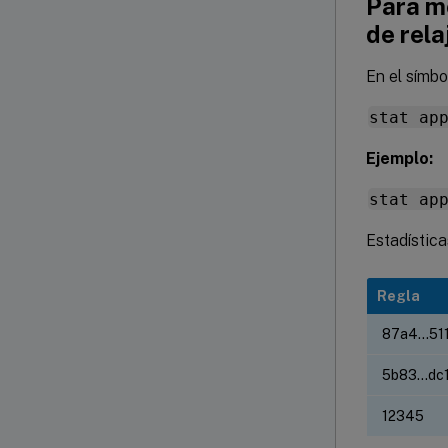
Para mo
de rela
En el símbo
stat ap
Ejemplo:
stat ap
Estadística
Regla
87a4…51
5b83…dc
12345