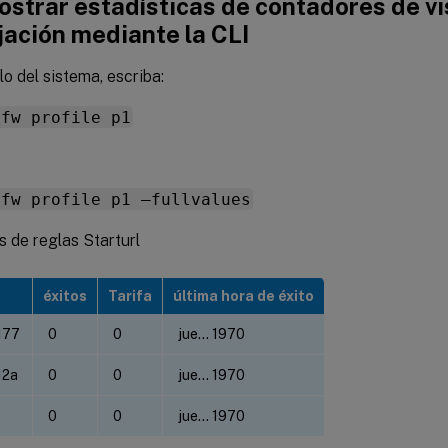
strar estadísticas de contadores de vi
jación mediante la CLI
lo del sistema, escriba:
pfw profile p1
pfw profile p1 –fullvalues
s de reglas Starturl
éxitos
Tarifa
última hora de éxito
177
0
0
jue… 1970
12a
0
0
jue… 1970
0
0
jue… 1970