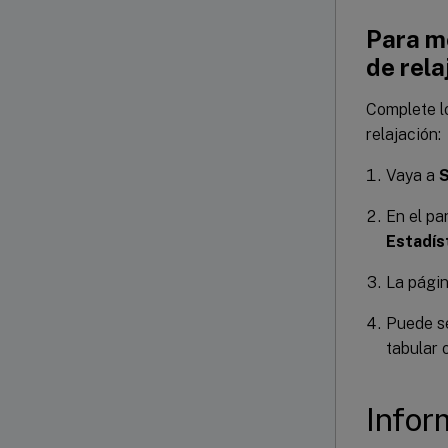
Para mo
de rela
Complete lo
relajación:
Vaya a
S
En el pa
Estadís
La pági
Puede se
tabular 
Infor