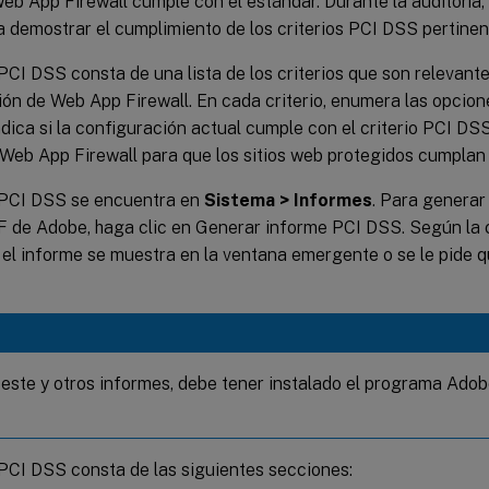
eb App Firewall cumple con el estándar. Durante la auditoría,
ra demostrar el cumplimiento de los criterios PCI DSS pertinen
PCI DSS consta de una lista de los criterios que son relevante
ión de Web App Firewall. En cada criterio, enumera las opcio
ndica si la configuración actual cumple con el criterio PCI DS
Web App Firewall para que los sitios web protegidos cumplan e
 PCI DSS se encuentra en
Sistema > Informes
. Para generar
F de Adobe, haga clic en Generar informe PCI DSS. Según la 
el informe se muestra en la ventana emergente o se le pide q
 este y otros informes, debe tener instalado el programa Adob
 PCI DSS consta de las siguientes secciones: