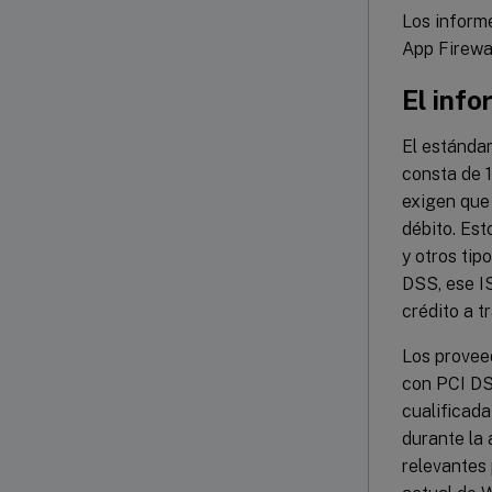
Los inform
App Firewal
El inf
El estándar
consta de 1
exigen que
débito. Est
y otros tip
DSS, ese I
crédito a t
Los provee
con PCI DS
cualificad
durante la 
relevantes 