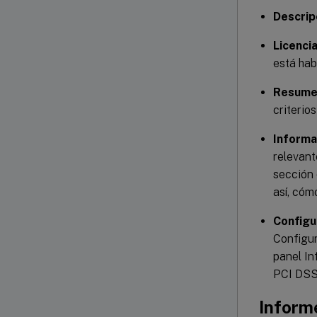
Descrip
Licencia
está hab
Resumen
criterio
Informa
relevant
sección 
así, cóm
Configu
Configur
panel In
PCI DSS,
Inform