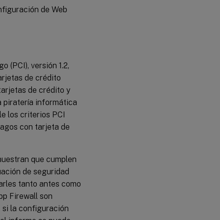
nfiguración de Web
 (PCI), versión 1.2,
arjetas de crédito
rjetas de crédito y
a piratería informática
e los criterios PCI
pagos con tarjeta de
emuestran que cumplen
uación de seguridad
arles tanto antes como
pp Firewall son
si la configuración