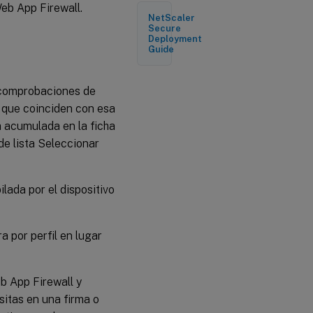
eb App Firewall.
de Web
NetScaler
App
Secure
Firewall
Deployment
Guide
s comprobaciones de
 que coinciden con esa
a acumulada en la ficha
de lista Seleccionar
lada por el dispositivo
 por perfil en lugar
b App Firewall y
sitas en una firma o