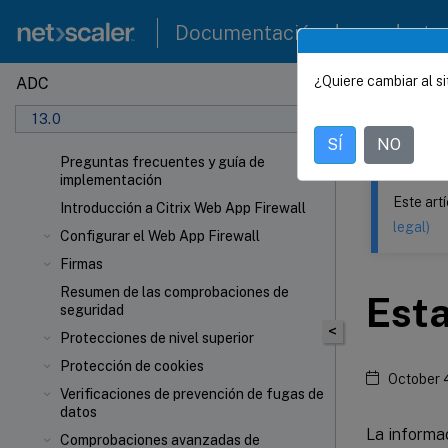
Documentación de producto
¿Quiere cambiar al si
ADC
Este contenid
13.0
NetSca
SÍ
NO
Preguntas frecuentes y guía de
implementación
Este art
Introducción a Citrix Web App Firewall
legal)
Configurar el Web App Firewall
Firmas
Resumen de las comprobaciones de
Esta
seguridad
<
Protecciones de nivel superior
Protección de cookies
October 
Verificaciones de prevención de fugas de
datos
La informac
Comprobaciones avanzadas de