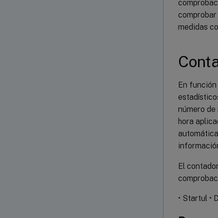
comprobació
comprobar l
medidas co
Conta
En función 
estadístico
número de r
hora aplica
automática
informació
El contador
comprobaci
• Startul •