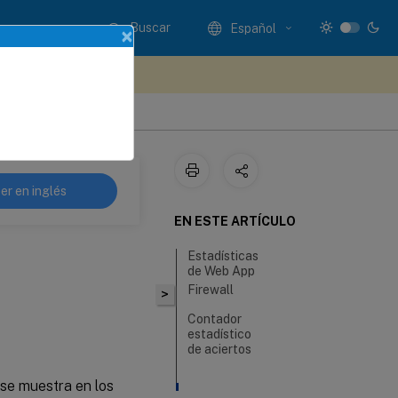
Buscar
Español
×
e sus comentarios aquí
er en inglés
EN ESTE ARTÍCULO
Estadísticas
de Web App
Firewall
>
Contador
estadístico
de aciertos
 se muestra en los
Informes