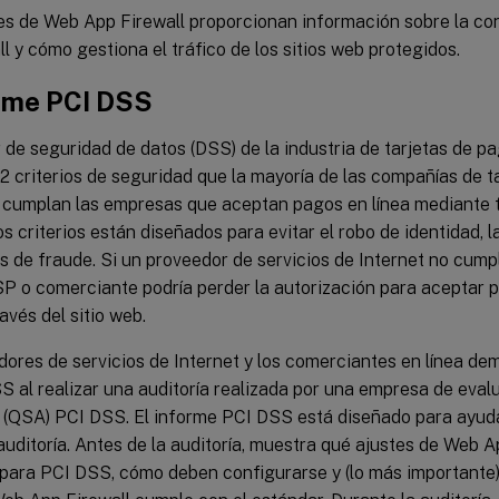
es de Web App Firewall proporcionan información sobre la co
l y cómo gestiona el tráfico de los sitios web protegidos.
orme PCI DSS
 de seguridad de datos (DSS) de la industria de tarjetas de pago
2 criterios de seguridad que la mayoría de las compañías de t
 cumplan las empresas que aceptan pagos en línea mediante ta
os criterios están diseñados para evitar el robo de identidad, l
os de fraude. Si un proveedor de servicios de Internet no cumpl
SP o comerciante podría perder la autorización para aceptar 
ravés del sitio web.
dores de servicios de Internet y los comerciantes en línea d
S al realizar una auditoría realizada por una empresa de eval
a (QSA) PCI DSS. El informe PCI DSS está diseñado para ayud
auditoría. Antes de la auditoría, muestra qué ajustes de Web A
para PCI DSS, cómo deben configurarse y (lo más importante) 