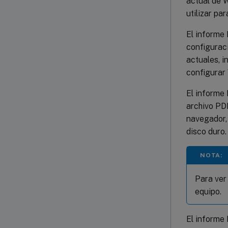
actual de W
utilizar pa
El informe 
configurac
actuales, i
configurar 
El informe
archivo PD
navegador, 
disco duro.
NOTA:
Para ver
equipo.
El informe