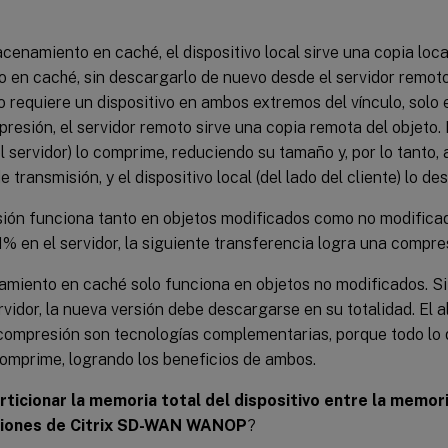
cenamiento en caché, el dispositivo local sirve una copia loca
 en caché, sin descargarlo de nuevo desde el servidor remot
 requiere un dispositivo en ambos extremos del vínculo, solo e
resión, el servidor remoto sirve una copia remota del objeto. 
el servidor) lo comprime, reduciendo su tamaño y, por lo tanto
e transmisión, y el dispositivo local (del lado del cliente) lo d
ión funciona tanto en objetos modificados como no modificad
% en el servidor, la siguiente transferencia logra una compres
amiento en caché solo funciona en objetos no modificados. Si
rvidor, la nueva versión debe descargarse en su totalidad. El
 compresión son tecnologías complementarias, porque todo lo
comprime, logrando los beneficios de ambos.
ticionar la memoria total del dispositivo entre la memor
ciones de Citrix SD-WAN WANOP
?