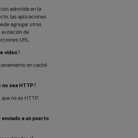
ción admitida en la
to, las aplicaciones
uede agregar otros
 evitación de
ecciones URL.
e vídeo
?
acenamiento en caché
ue no sea HTTP
?
o que no es HTTP,
 enviado a un puerto