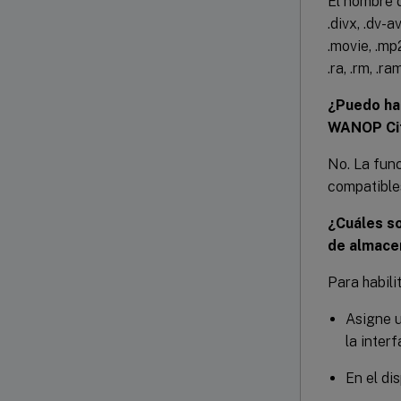
El nombre d
.divx, .dv-a
.movie, .mp
.ra, .rm, .ra
¿Puedo hab
WANOP Cit
No. La fun
compatible
¿Cuáles so
de almace
Para habili
Asigne u
la inter
En el di