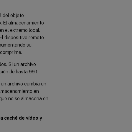
l del objeto
o. El almacenamiento
n el extremo local.
El dispositivo remoto
, aumentando su
escomprime.
os. Si un archivo
ión de hasta 99:1.
 un archivo cambia un
 almacenamiento en
 que no se almacena en
ia caché de vídeo y