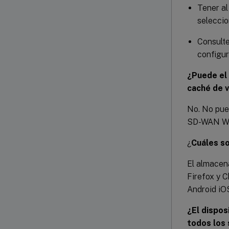
Tener al
seleccio
Consulte
configur
¿Puede el
caché de 
No. No pue
SD-WAN W
¿
Cuáles so
El almacen
Firefox y C
Android iO
¿El dispo
todos los 