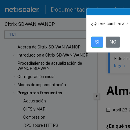
Documentación de producto
¿Quiere cambiar al si
Citrix SD-WAN WANOP
Este contenid
11.1
Citrix
SÍ
NO
Acerca de Citrix SD-WAN WANOP
Introducción a Citrix SD-WAN WANOP
Este art
Procedimiento de actualización de
legal)
WANOP SD-WAN
Configuración inicial
Modos de implementación
Alm
Preguntas frecuentes
<
Aceleración
CIFS y MAPI
April 23,
Compresión
RPC sobre HTTPS
¿En qué se