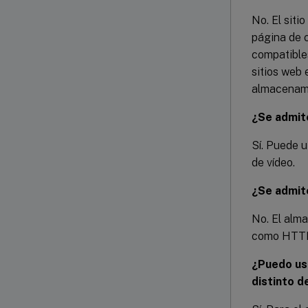
No. El siti
página de 
compatible
sitios web 
almacenami
¿Se admit
Sí. Puede 
de vídeo.
¿Se admite
No. El alm
como HTTP
¿Puedo us
distinto d