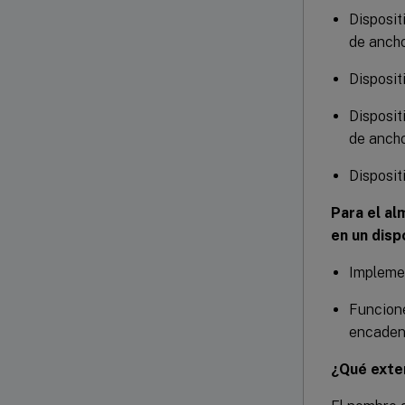
Disposi
de anch
Disposi
Disposi
de anch
Disposi
Para el a
en un dis
Implemen
Funcione
encaden
¿Qué exte