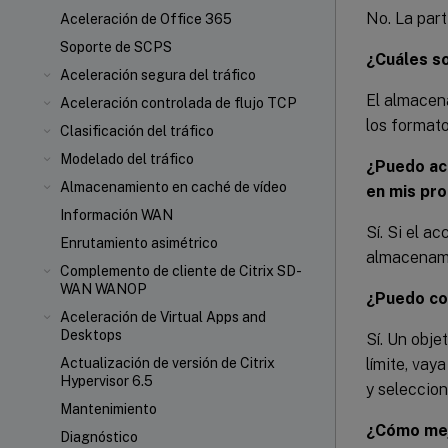
No. La part
Aceleración de Office 365
Soporte de SCPS
¿Cuáles s
Aceleración segura del tráfico
El almacen
Aceleración controlada de flujo TCP
los formato
Clasificación del tráfico
Modelado del tráfico
¿Puedo act
Almacenamiento en caché de vídeo
en mis pro
Información WAN
Sí. Si el a
Enrutamiento asimétrico
almacenami
Complemento de cliente de Citrix SD-
WAN WANOP
¿Puedo co
Aceleración de Virtual Apps and
Desktops
Sí. Un obje
límite, vay
Actualización de versión de Citrix
Hypervisor 6.5
y seleccion
Mantenimiento
¿Cómo mejo
Diagnóstico