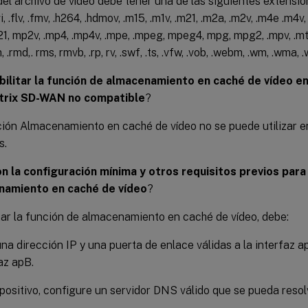
el archivo de vídeo debe tener una de las siguientes extensiones
vi, .flv, .fmv, .h264, .hdmov, .m15, .m1v, .m21, .m2a, .m2v, .m4e .m4v
21, mp2v, .mp4, .mp4v, .mpe, .mpeg, mpeg4, mpg, mpg2, .mpv, .mts, 
m, .rmd,. rms, rmvb, .rp, rv, .swf, .ts, .vfw, .vob, .webm, .wm, .wma, 
ilitar la función de almacenamiento en caché de vídeo e
rix SD-WAN no compatible
?
ción Almacenamiento en caché de vídeo no se puede utilizar e
s.
n la configuración mínima y otros requisitos previos para 
namiento en caché de vídeo
?
tar la función de almacenamiento en caché de vídeo, debe:
na dirección IP y una puerta de enlace válidas a la interfaz ap
faz apB.
spositivo, configure un servidor DNS válido que se pueda resol