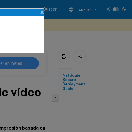
Buscar
Español
×
e sus comentarios aquí
er en inglés
NetScaler
Secure
Deployment
e vídeo
Guide
>
ompresión basada en