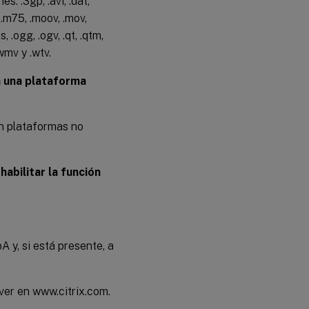
: .3gp, .avi, .dat,
, .m75, .moov, .mov,
.ogg, .ogv, .qt, .qtm,
.wmv y .wtv.
n una plataforma
n plataformas no
habilitar la función
A y, si está presente, a
ver en www.citrix.com.