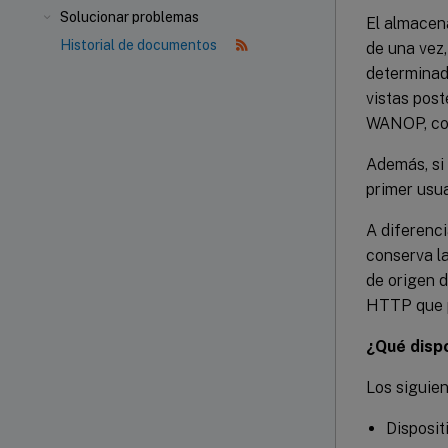
Solucionar problemas
El almacen
Historial de documentos
de una vez,
determinad
vistas post
WANOP, con
Además, si 
primer usua
A diferenc
conserva la
de origen d
HTTP que pa
¿Qué disp
Los siguie
Disposi