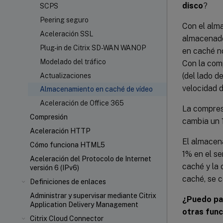
disco
?
SCPS
Peering seguro
Con el alma
Aceleración SSL
almacenado
Plug-in de Citrix SD-WAN WANOP
en caché no
Modelado del tráfico
Con la comp
(del lado d
Actualizaciones
velocidad d
Almacenamiento en caché de vídeo
Aceleración de Office 365
La compres
Compresión
cambia un 1
Aceleración HTTP
El almacen
Cómo funciona HTML5
1% en el se
Aceleración del Protocolo de Internet
caché y la
versión 6 (IPv6)
caché, se 
Definiciones de enlaces
Administrar y supervisar mediante Citrix
¿Puedo par
Application Delivery Management
otras fun
Citrix Cloud Connector