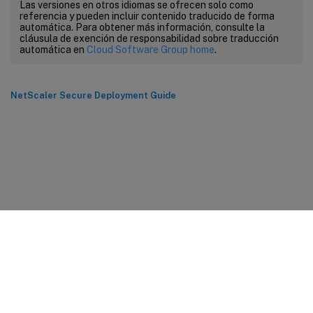
Las versiones en otros idiomas se ofrecen solo como
referencia y pueden incluir contenido traducido de forma
automática. Para obtener más información, consulte la
cláusula de exención de responsabilidad sobre traducción
automática en
Cloud Software Group home
.
NetScaler Secure Deployment Guide
Comentarios sobre el sitio
Sus opciones de privacidad
Condiciones legales y de
privacidad
Preferencias de cookies
docs.cloud.com