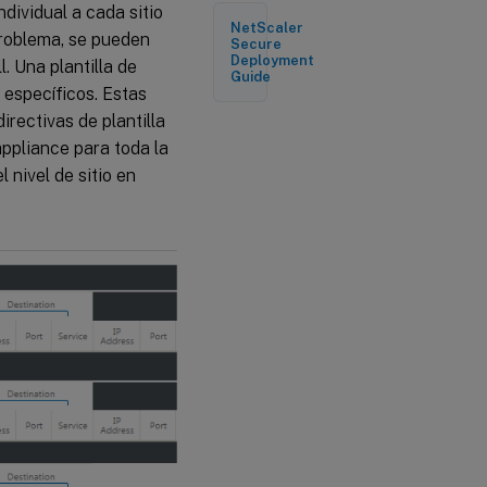
ndividual a cada sitio
Global y
NetScaler
Local (sitio)
problema, se pueden
Secure
Deployment
l. Una plantilla de
Guide
Atributos
s específicos. Estas
de
irectivas de plantilla
directiva
 appliance para toda la
 nivel de sitio en
Tabla
de
estado
para la
opción
de
pista