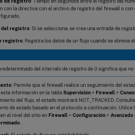
lo de registro
: Tiempo en segundos entre el registro del nú
 con la directiva con el archivo de registro del firewall o con e
figurado.
o del registro
: Si se selecciona, se crea una entrada de regist
e registro
: Registra los datos de un flujo cuando se elimina el 
predeterminado del intervalo de registro de 0 significa que no 
iento
: Permite que el firewall realice un seguimiento del estad
esta información en la tabla
Supervisión
>
Firewall
>
Conex
miento del flujo, el estado mostrará NOT_TRACKED. Consulte 
nto de estado basado en el protocolo a continuación. Utilice 
en el nivel del sitio en
Firewall
>
Configuración
>
Avanzado
erminado
.