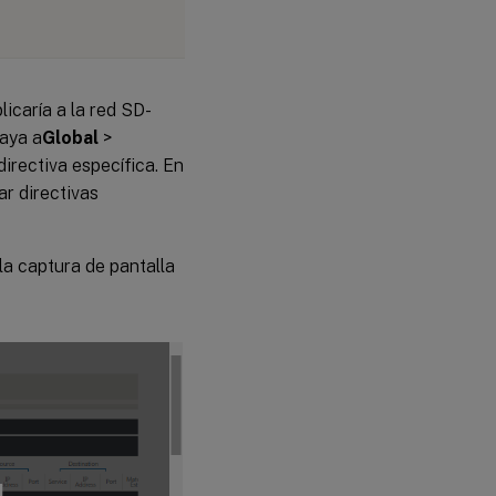
licaría a la red SD-
vaya a
Global
>
irectiva específica. En
ar directivas
la captura de pantalla