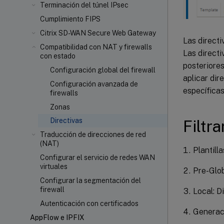
Terminación del túnel IPsec
Cumplimiento FIPS
Citrix SD-WAN Secure Web Gateway
Las directiv
Compatibilidad con NAT y firewalls
Las directi
con estado
posteriores
Configuración global del firewall
aplicar dir
Configuración avanzada de
específicas 
firewalls
Zonas
Directivas
Filtr
Traducción de direcciones de red
(NAT)
Plantill
Configurar el servicio de redes WAN
virtuales
Pre-Glob
Configurar la segmentación del
firewall
Local: Di
Autenticación con certificados
Generaci
AppFlow e IPFIX