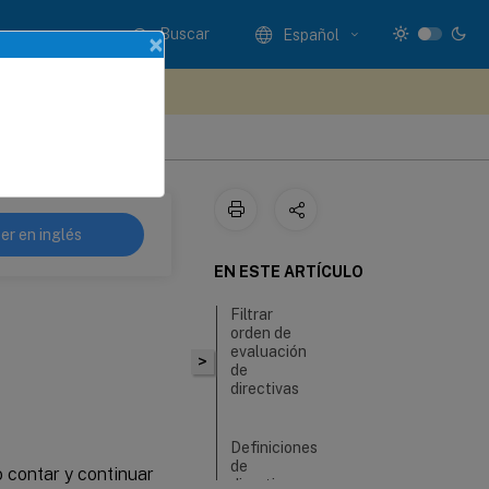
Buscar
Español
×
e sus comentarios aquí
er en inglés
EN ESTE ARTÍCULO
Filtrar
orden de
evaluación
>
de
directivas
Definiciones
de
o contar y continuar
directivas -