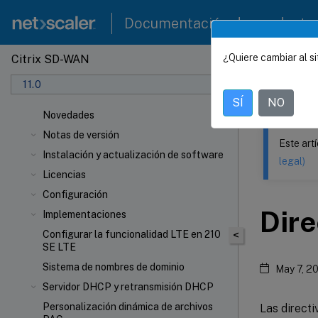
Documentación de producto
¿Quiere cambiar al si
Citrix SD-WAN
Este contenid
11.0
Citrix
SÍ
NO
Novedades
Notas de versión
Este art
Instalación y actualización de software
legal)
Licencias
Configuración
Dire
Implementaciones
Configurar la funcionalidad LTE en 210
<
SE LTE
Sistema de nombres de dominio
May 7, 2
Servidor DHCP y retransmisión DHCP
Personalización dinámica de archivos
Las directi