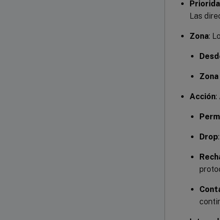
Priorid
Las dire
Zona
: L
Desd
Zona
Acción
:
Permi
Drop
Rech
proto
Conta
conti