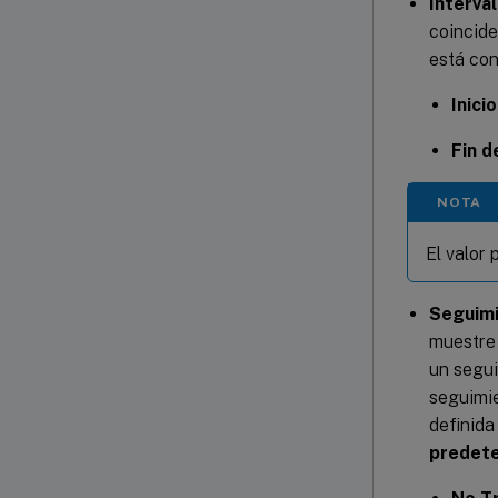
Interva
coinciden
está con
Inici
Fin d
NOTA
El valor 
Seguim
muestre 
un segui
seguimie
definida 
predet