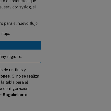
mero de paquetes que
l servidor syslog, si
ro para el nuevo flujo.
flujo.
hay registro.
o de un flujo y
iones
. Si no se realiza
la tabla para el
la configuración
>
Seguimiento