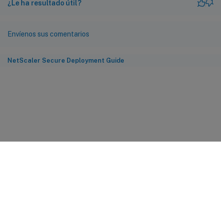
¿Le ha resultado útil?
Envíenos sus comentarios
NetScaler Secure Deployment Guide
Comentarios sobre el sitio
Sus opciones de privacidad
Condiciones legales y de
privacidad
Preferencias de cookies
docs.cloud.com