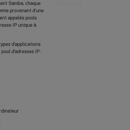
ement Samba, chaque
comme provenant d’une
ment appelés pools
dresse IP unique à
types d’applications
 pool d’adresses IP :
rdinateur
t