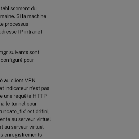
’établissement du
domaine. Si la machine
 le processus
adresse IP intranet
mgr suivants sont
 configuré pour
yé au client VPN
t indicateur n’est pas
oie une requête HTTP
a le tunnel pour
runcate_fix’ est défini,
nte au serveur virtuel
t au serveur virtuel
les enregistrements