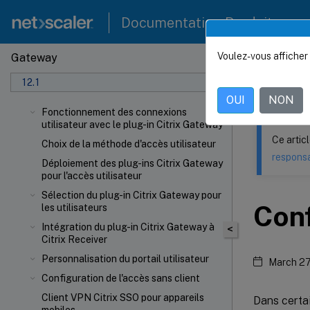
Documentation Produit
Voulez-vous afficher 
Gateway
Ce contenu a 
12.1
NetSca
OUI
NON
Fonctionnement des connexions
utilisateur avec le plug-in Citrix Gateway
Ce artic
Choix de la méthode d'accès utilisateur
responsa
Déploiement des plug-ins Citrix Gateway
pour l'accès utilisateur
Sélection du plug-in Citrix Gateway pour
Conf
les utilisateurs
Intégration du plug-in Citrix Gateway à
<
Citrix Receiver
Personnalisation du portail utilisateur
March 27
Configuration de l'accès sans client
Client VPN Citrix SSO pour appareils
Dans certai