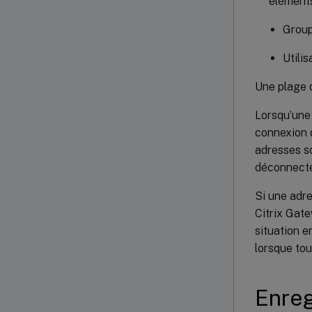
éléments
Grou
Utilis
Une plage d
Lorsqu’une 
connexion d
adresses so
déconnecté
Si une adre
Citrix Gate
situation e
lorsque tou
Enreg