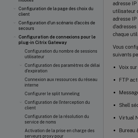
mobiles
adresse IP
Configuration de la page des choix du
utilisateu
client
adresse IP 
Configuration d'un scénario d'accès de
d’adresses 
secours
chaque util
Configuration de connexions pour le
plug-in Citrix Gateway
Vous config
Configuration du nombre de sessions
suivants pe
utilisateur
Configuration des paramètres de délai
Voix sur
d'expiration
FTP act
Connexion aux ressources du réseau
interne
Message
Configurer le split tunneling
Configuration de l'interception du
Shell sé
client
Configuration de la résolution du
Virtual 
service de noms
Bureau à
Activation de la prise en charge des
serveurs proxy pour