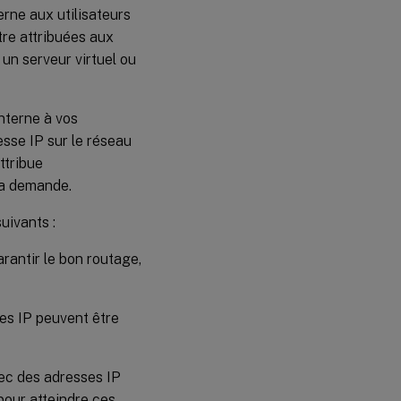
rne aux utilisateurs
tre attribuées aux
 un serveur virtuel ou
nterne à vos
esse IP sur le réseau
ttribue
la demande.
uivants :
rantir le bon routage,
ses IP peuvent être
ec des adresses IP
pour atteindre ces