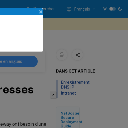
Rechercher
Français
×
ez votre avis ici
eur VPN
re en anglais
DANS CET ARTICLE
Enregistrement
dresses
DNS IP
Intranet
>
NetScaler
Secure
Deployment
ateway ont besoin d’une
Guide