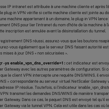
sse IP intranet est attribuée à une machine cliente et après l
 le plug-in VPN vérifie si cette machine cliente est jointe au 
t une machine appartenant à un domaine, le plug-in VPN lance
ement DNS pour lier l’intranet du nom d’hôte de la machine à l’
tte inscription est annulée avant la désinstallation du tunnel.
registrement DNS réussi, assurez-vous que les boutons nsapi
surez-vous également que le serveur DNS faisant autorité est
es mises à jour DNS « non sécurisées ».
r -ys enable_vpn_dns_override=1 :
cet indicateur est envo
r Gateway avec les autres paramètres de configuration. Si ce
t que le client VPN intercepte une requête DNS/WINS, il env
NS » correspondante au serveur virtuel NetScaler Gateway vi
l’adresse IP résolue. Toutefois, si l’indicateur ‘enable_vpn_dnst
t VPN transmet les demandes DNS/WINS de manière transpare
r Gateway. Dans ce cas, le paquet DNS est envoyé tel qu’il es
r Gateway via le tunnel VPN. Cela est utile dans les cas où 