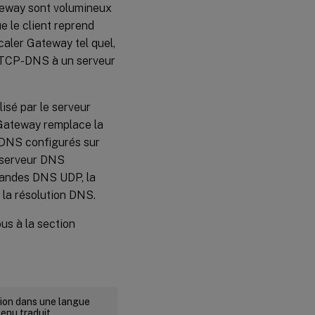
eway sont volumineux
e le client reprend
aler Gateway tel quel,
 TCP-DNS à un serveur
lisé par le serveur
 Gateway remplace la
 DNS configurés sur
u serveur DNS
mandes DNS UDP, la
 la résolution DNS.
us à la section
rsion dans une langue
tenu traduit