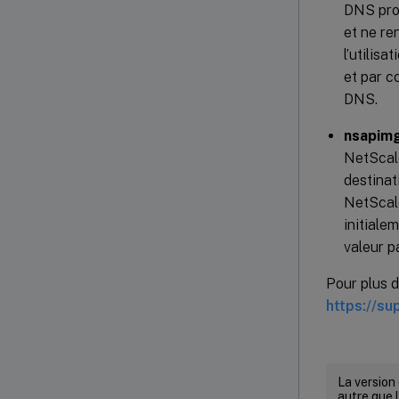
DNS pro
et ne re
l’utilis
et par 
DNS.
nsapimg
NetScale
destinat
NetScale
initiale
valeur p
Pour plus d
https://su
La version
autre que l