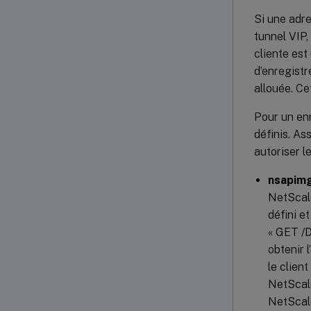
Si une adre
tunnel VIP,
cliente es
d’enregistr
allouée. Ce
Pour un en
définis. As
autoriser l
nsapimg
NetScale
défini e
« GET /D
obtenir 
le clien
NetScale
NetScale