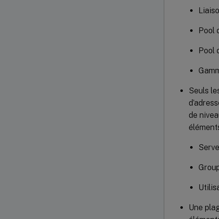
Liaiso
Pool 
Pool 
Gamme
Seuls le
d’adress
de nivea
éléments
Serve
Grou
Utilis
Une plag