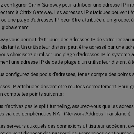
 configurer Citrix Gateway pour attribuer une adresse IP inte
ectent à Citrix Gateway. Les adresses IP statiques peuvent ê
s ou une plage d’adresses IP peut être attribuée à un groupe, à
 globalement.
way vous permet d’attribuer des adresses IP de votre réseau i
s distants. Un utilisateur distant peut être adressé par une adr
 vous choisissez d’utiliser une plage d’adresses IP, le système a
nt une adresse IP de cette plage à un utilisateur distant à 
s configurez des pools d’adresses, tenez compte des points s
sses IP attribuées doivent être routées correctement. Pour ga
n compte les points suivants :
us n’activez pas le split tunneling, assurez-vous que les adres
es via des périphériques NAT (Network Address Translation).
les serveurs auxquels des connexions utilisateur accèdent av
net doivent disposer des passerelles appropriées configurées 