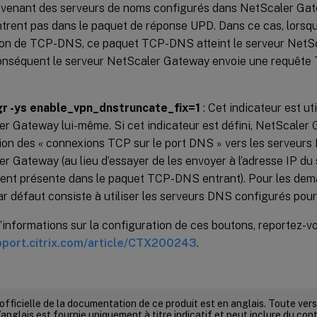
venant des serveurs de noms configurés dans NetScaler Gat
ntrent pas dans le paquet de réponse UPD. Dans ce cas, lorsqu
ation de TCP-DNS, ce paquet TCP-DNS atteint le serveur NetSc
conséquent le serveur NetScaler Gateway envoie une requête
r -ys enable_vpn_dnstruncate_fix=1
: Cet indicateur est uti
r Gateway lui-même. Si cet indicateur est défini, NetScaler
ion des « connexions TCP sur le port DNS » vers les serveurs
r Gateway (au lieu d’essayer de les envoyer à l’adresse IP d
ment présente dans le paquet TCP-DNS entrant). Pour les de
ar défaut consiste à utiliser les serveurs DNS configurés pour
’informations sur la configuration de ces boutons, reportez-vo
pport.citrix.com/article/CTX200243
.
 officielle de la documentation de ce produit est en anglais. Toute ve
’anglais est fournie uniquement à titre indicatif et peut inclure du con