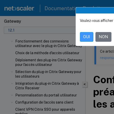
Documentation Produit
Voulez-vous afficher 
Gateway
Ce contenu a 
12.1
NetSca
OUI
NON
Fonctionnement des connexions
utilisateur avec le plug-in Citrix Gateway
Ce artic
Choix de la méthode d'accès utilisateur
responsa
Déploiement des plug-ins Citrix Gateway
pour l'accès utilisateur
Sélection du plug-in Citrix Gateway pour
Conf
les utilisateurs
Intégration du plug-in Citrix Gateway à
<
préa
Citrix Receiver
Personnalisation du portail utilisateur
les 
Configuration de l'accès sans client
Client VPN Citrix SSO pour appareils