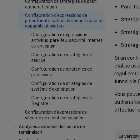
Configuration de stratégies de post-
Pare-fe
authentification
Configuration d'expressions de
Stratég
préauthentification de sécurité pour les
appareils utilisateur
Stratégi
Configuration d'expressions
antivirus, pare-feu, sécurité Internet
Stratégi
ou antispam
Configuration de stratégies de
Si un contr
service
établie ava
Configuration de stratégies de
réguliers) 
processus
tunnel via 
Configuration de stratégies de
système d'exploitation
Vous pouvez
Configuration de stratégies du
authentific
Registre
effectuer d
Configuration d'expressions de
sécurité de client composées
Analyses avancées des points de
terminaison
La version