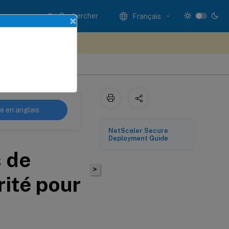
Rechercher
Français
×
ez votre avis ici
eur VPN
re en anglais
NetScaler Secure
Deployment Guide
s de
>
rité pour