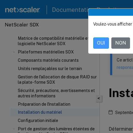
Documentation Produit
Voulez-vous afficher 
NetScaler SDX
Ce contenu a 
Matrice de compatibilité matérielle et
Platefo
OUI
NON
logicielle NetScaler SDX
Plateformes matérielles SDX
Ce artic
Composants matériels courants
responsa
Unités remplaçables sur le terrain
Gestion de l'allocation de disque RAID sur
la plate-forme SDX
Inst
Sécurité, précautions, avertissements et
autres informations
<
Préparation de l'installation
Installation du matériel
Septembe
Configuration initiale
Déterminer
Port de gestion des lumières éteintes de