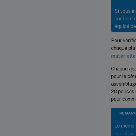
Si vous in
contient d
équipé de 
Pour vérifi
chaque pla
matériell
Chaque appa
pour le côté
assemblage 
28 pouces 
pour comma
REMARQ
Le même ki
installer