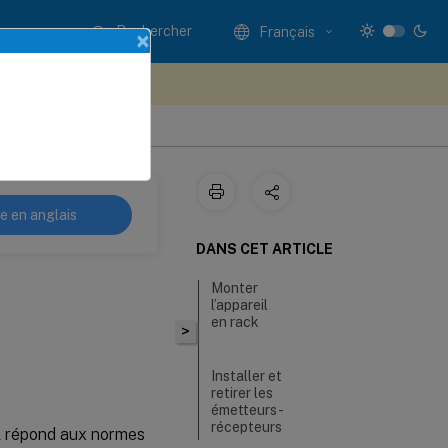
Rechercher
Français
×
ez votre avis ici
re en anglais
DANS CET ARTICLE
Monter
l’appareil
en rack
>
Installer et
retirer les
émetteurs-
récepteurs
il répond aux normes