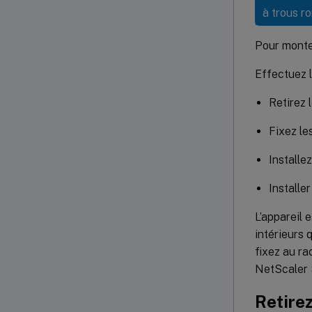
à trous ro
Pour monter 
Effectuez l
Retirez l
Fixez les
Installez
Installer
L’appareil 
intérieurs 
fixez au ra
NetScaler 
Retirez