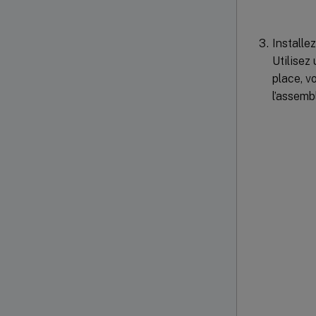
Installe
Utilisez 
place, v
l’assemb