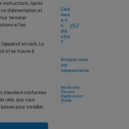
SFP 1G
 instructions. Après
Cela
Installer et
rce d’alimentation et
retirer les
vous
 Pour terminer
émetteurs-
a-t-
récepteurs
utions et les
il
SFP+ 10G
été
utile
?
’appareil en rack. Le
Connectez
les câbles
il et se trouve à
Envoyez-nous
vos
Allumer
l’appareil
commentaires
NetScaler
Secure
urs standard conformes
Deployment
e rails, que vous
Guide
 besoin pour installer