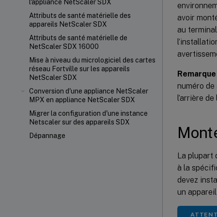
l'appliance NetScaler SDX
environnem
Attributs de santé matérielle des
avoir monté
appareils NetScaler SDX
au terminal
Attributs de santé matérielle de
l’installat
NetScaler SDX 16000
avertisseme
Mise à niveau du micrologiciel des cartes
réseau Fortville sur les appareils
Remarque 
NetScaler SDX
numéro de s
Conversion d'une appliance NetScaler
l’arrière de 
MPX en appliance NetScaler SDX
Migrer la configuration d'une instance
Netscaler sur des appareils SDX
Monte
Dépannage
La plupart 
à la spécif
devez insta
un appareil
ATTENT