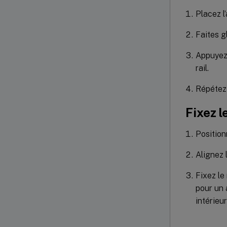
Placez l
Faites gl
Appuyez 
rail.
Répétez 
Fixez l
Positionn
Alignez 
Fixez le 
pour un 
intérieu