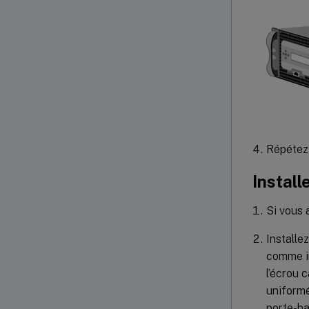
Répétez l
Install
Si vous 
Installe
comme in
l’écrou 
uniformé
porte-b