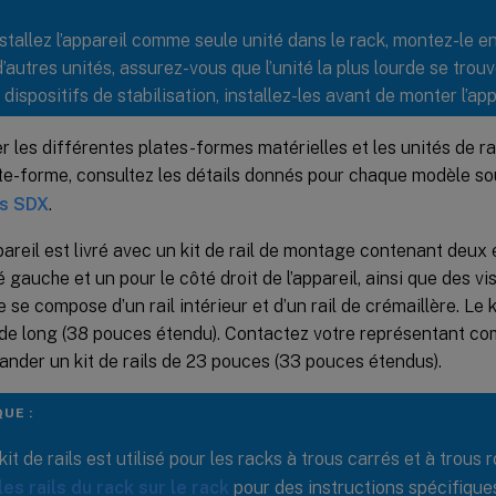
stallez l’appareil comme seule unité dans le rack, montez-le en
’autres unités, assurez-vous que l’unité la plus lourde se trouv
dispositifs de stabilisation, installez-les avant de monter l’app
er les différentes plates-formes matérielles et les unités de r
te-forme, consultez les détails donnés pour chaque modèle s
es SDX
.
reil est livré avec un kit de rail de montage contenant deux 
 gauche et un pour le côté droit de l’appareil, ainsi que des vis 
se compose d’un rail intérieur et d’un rail de crémaillère. Le k
de long (38 pouces étendu). Contactez votre représentant c
nder un kit de rails de 23 pouces (33 pouces étendus).
UE :
t de rails est utilisé pour les racks à trous carrés et à trous 
 les rails du rack sur le rack
pour des instructions spécifiques