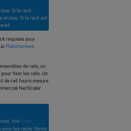
 bas. Si le rack
e en bas. Si le rack est
areil.
ack requises pour
ous
Plateformes
ensembles de rails, un
pour fixer les rails. Un
it de rail fourni mesure
ommercial NetScaler
ronds. Voir
Pour
 pour les racks filetés