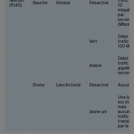
Gestion
trafic d
Gauche
Vitesse
Désactivé
(RJ45)
10
mégabit
par
second
(Mbps)
Débit de
Vert
trafic d
100 Mb
Débit de
trafic de
Ambre
gigabit 
second
Droite
Lien/Activité
Désactivé
Aucun l
Une liai
est étab
mais
Jaune uni
aucun
trafic n
transite
par le po