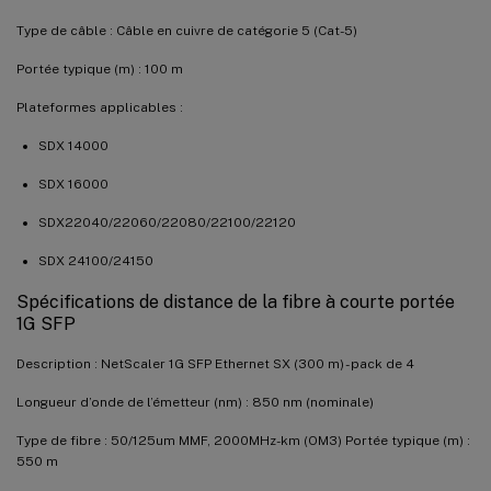
Type de câble : Câble en cuivre de catégorie 5 (Cat-5)
Portée typique (m) : 100 m
Plateformes applicables :
SDX 14000
SDX 16000
SDX22040/22060/22080/22100/22120
SDX 24100/24150
Spécifications de distance de la fibre à courte portée
1G SFP
Description : NetScaler 1G SFP Ethernet SX (300 m) - pack de 4
Longueur d’onde de l’émetteur (nm) : 850 nm (nominale)
Type de fibre : 50/125um MMF, 2000MHz-km (OM3) Portée typique (m) :
550 m