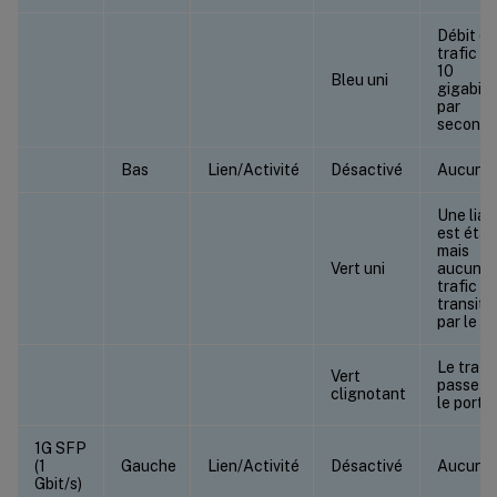
Débit de
trafic d
10
Bleu uni
gigabits
par
second
Bas
Lien/Activité
Désactivé
Aucun l
Une liai
est étab
mais
Vert uni
aucun
trafic n
transite
par le po
Le trafi
Vert
passe p
clignotant
le port
1G SFP
(1
Gauche
Lien/Activité
Désactivé
Aucun l
Gbit/s)