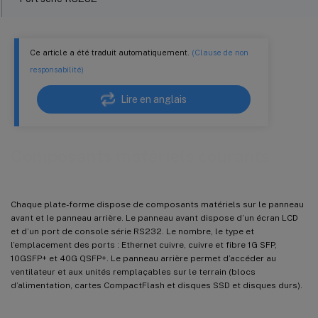
Ports Ethernet en cuivre
Ports de gestion
Ce article a été traduit automatiquement.
(Clause de non
responsabilité)
Ports SFP 1G, SFP+ 10G et QSFP+ 40G
Compatibilité des ports
Lire en anglais
Ports 25G, 40G, 50G et 100G
Support enfichable 1G
Composants matériels courants
10 supports enfichables GE
Chaque plate-forme dispose de composants matériels sur le panneau
avant et le panneau arrière. Le panneau avant dispose d’un écran LCD
et d’un port de console série RS232. Le nombre, le type et
l’emplacement des ports : Ethernet cuivre, cuivre et fibre 1G SFP,
10GSFP+ et 40G QSFP+. Le panneau arrière permet d’accéder au
ventilateur et aux unités remplaçables sur le terrain (blocs
d’alimentation, cartes CompactFlash et disques SSD et disques durs).