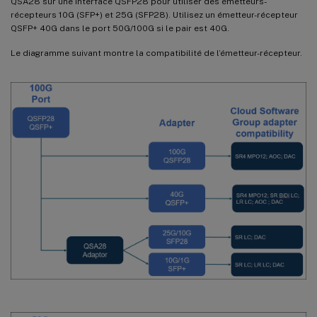
QSA28 sur une interface QSFP28 pour utiliser des émetteurs-
récepteurs 10G (SFP+) et 25G (SFP28). Utilisez un émetteur-récepteur
QSFP+ 40G dans le port 50G/100G si le pair est 40G.
Le diagramme suivant montre la compatibilité de l’émetteur-récepteur.