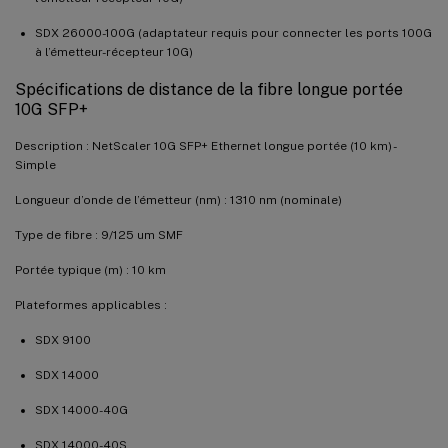
SDX 26000-100G (adaptateur requis pour connecter les ports 100G
à l’émetteur-récepteur 10G)
Spécifications de distance de la fibre longue portée
10G SFP+
Description : NetScaler 10G SFP+ Ethernet longue portée (10 km) -
Simple
Longueur d’onde de l’émetteur (nm) : 1310 nm (nominale)
Type de fibre : 9/125 um SMF
Portée typique (m) : 10 km
Plateformes applicables :
SDX 9100
SDX 14000
SDX 14000-40G
SDX 14000-40S