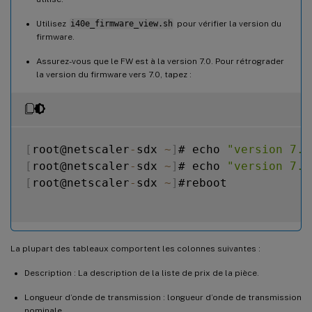
Utilisez
i40e_firmware_view.sh
pour vérifier la version du
firmware.
Assurez-vous que le FW est à la version 7.0. Pour rétrograder
la version du firmware vers 7.0, tapez :
[
root@netscaler
-
sdx 
~
]
# echo 
"version 7.0
[
root@netscaler
-
sdx 
~
]
# echo 
"version 7.0
[
root@netscaler
-
sdx 
~
]
#reboot

La plupart des tableaux comportent les colonnes suivantes :
Description : La description de la liste de prix de la pièce.
Longueur d’onde de transmission : longueur d’onde de transmission
nominale.