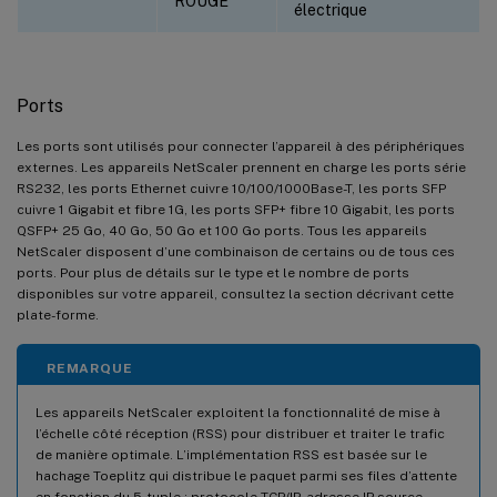
ROUGE
électrique
Ports
Les ports sont utilisés pour connecter l’appareil à des périphériques
externes. Les appareils NetScaler prennent en charge les ports série
RS232, les ports Ethernet cuivre 10/100/1000Base-T, les ports SFP
cuivre 1 Gigabit et fibre 1G, les ports SFP+ fibre 10 Gigabit, les ports
QSFP+ 25 Go, 40 Go, 50 Go et 100 Go ports. Tous les appareils
NetScaler disposent d’une combinaison de certains ou de tous ces
ports. Pour plus de détails sur le type et le nombre de ports
disponibles sur votre appareil, consultez la section décrivant cette
plate-forme.
REMARQUE
Les appareils NetScaler exploitent la fonctionnalité de mise à
l’échelle côté réception (RSS) pour distribuer et traiter le trafic
de manière optimale. L’implémentation RSS est basée sur le
hachage Toeplitz qui distribue le paquet parmi ses files d’attente
en fonction du 5-tuple : protocole TCP/IP, adresse IP source,