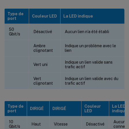
Type de
Couleur LED
La LED indique
port
50
Désactivé
Aucun lien n’a été établi
Gbit/s
Ambre
Indique un problème avec le
clignotant
lien
Indique un lien valide sans
Vert uni
trafic actif
Vert
Indique un lien valide avec du
clignotant
trafic actif
Type de
Couleur
La LED
DIRIGÉ
DIRIGÉ
port
LED
indique
10
Aucune
Haut
Vitesse
Désactivé
Gbit/s
connexi