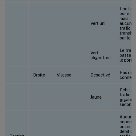
Une liai
est étab
mais
Vert uni
aucun
trafic n
transite
par le po
Le trafi
Vert
passe p
clignotant
le port
Pas de
Droite
Vitesse
Désactivé
connexi
Débit de
trafic de
Jaune
gigabit 
second
Aucune
connexi
ou un
débit de