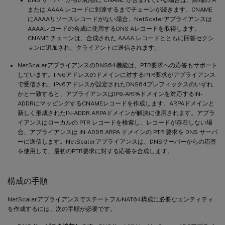
または AAAA レコードに到達するまでチェーンが続きます。CNAME
にAAAAリソースレコードがない場合、NetScalerアプライアンスは
AAAAレコードの合成に使用するDNS Aレコードを取得します。
CNAME チェーンは、合成された AAAA レコードとともに回答セクシ
ョンに追加され、クライアントに送信されます。
NetScalerアプライアンスのDNS64機能は、PTR要求への応答もサポート
しています。IPv6アドレスのドメインに対するPTR要求がアプライアンス
で受信され、IPv6アドレスが設定されたDNS64プレフィックスのいずれ
かと一致すると、アプライアンスはIP6-ARPAドメインを対応するIN-
ADDRにマッピングするCNAMEレコードを作成します。ARPAドメインと
新しく形成されたIN-ADDR.ARPAドメインが解決に使用されます。アプラ
イアンスはローカルの PTR レコードを検索し、レコードが存在しない場
合、アプライアンスは IN-ADDR.ARPA ドメインの PTR 要求を DNS サーバ
ーに送信します。NetScalerアプライアンスは、DNSサーバーからの応答
を使用して、最初のPTR要求に対する応答を合成します。
構成の手順
NetScalerアプライアンスでステートフルNAT64構成に必要なエンティティ
を作成するには、次の手順が必要です。