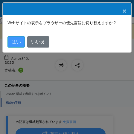
製品ドキュメン
JA
×
ト
NetScaler
NetScaler 13.1
ネットワーク
Webサイトの表示をブラウザーの優先言語に切り替えますか ?
DNS64
このコンテンツは動的に機械
フィードバックを提供する
翻訳されています。
はい
いいえ
August 15,
2023
C
寄稿者:
この記事の概要
DNS64 構成で考慮すべきポイント
構成の手順
この記事は機械翻訳されています.
免責事項