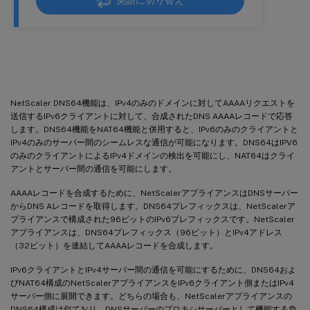
英語に切り替え
DNS64
NetScaler DNS64機能は、IPv4のみのドメインに対してAAAAリクエストを
送信するIPv6クライアントに対して、合成されたDNS AAAAレコードで応答
します。DNS64機能をNAT64機能と併用すると、IPv6のみのクライアントと
IPv4のみのサーバー間のシームレスな通信が可能になります。DNS64はIPV6
のみのクライアントによるIPv4ドメインの検出を可能にし、NAT64はクライ
アントとサーバー間の通信を可能にします。
AAAAレコードを合成するために、NetScalerアプライアンスはDNSサーバー
からDNS Aレコードを取得します。DNS64プレフィックスは、NetScalerア
プライアンスで構成された96ビットのIPv6プレフィックスです。NetScaler
アプライアンスは、DNS64プレフィックス（96ビット）とIPv4アドレス
（32ビット）を連結してAAAAレコードを合成します。
IPv6クライアントとIPv4サーバー間の通信を可能にするために、DNS64およ
びNAT64構成のNetScalerアプライアンスをIPv6クライアント側またはIPv4
サーバー側に展開できます。どちらの場合も、NetScalerアプライアンスの
DNS64構成は似ており、DNSサーバーのプロキシサーバーとして機能する負