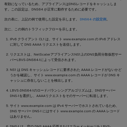
有効になっているため、アプライアンスはDNSレコードをキャッシュしま
す。この設定は、DNS64 が正常に動作するために必要です。
次の表に、上記の例で使用した設定を示します。
DNS64 の設定例
。
次に、この例のトラフィックフローを示します。
IPv6 クライアント CL1 は、サイト www.example.com の IPv6 アドレス
に対して DNS AAAA リクエストを送信します。
リクエストは、NetScalerアプライアンスNS1上のDNS負荷分散仮想サー
バーLBVS-DNS64-1によって受信されます。
NS1 は DNS キャッシュレコードに要求された AAAA レコードがないかど
うかを確認し、サイト www.example.com の AAAA レコードが DNS キ
ャッシュに存在しないことを検出します。
LBVS-DNS64-1のロードバランシングアルゴリズムは、DNSサーバー
DNS-1を選択し、AAAAリクエストをそのサーバーに転送します。
サイト www.example.com は IPv4 サーバーでホストされているため、
DNS サーバー DNS-1 にはサイト www.example.com の AAAA レコード
はありません。
DNS-1 は、空の DNS AAAA 応答またはエラーメッセージを LBVS-