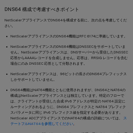
DNS64 構成で考慮すべきポイント
NetScalerアプライアンスでDNS64を構成する前に、次の点を考慮してくだ
さい。
NetScalerアプライアンスのDNS64機能はRFC 6174に準拠しています。
NetScalerアプライアンスのDNS64機能はDNSSECをサポートしていま
せん。NetScalerアプライアンスは、DNSサーバーから受信したDNSSEC
応答からAAAAレコードを合成しません。応答は、RRSIG レコードを含む
場合にのみ DNSSEC 応答として分類されます。
NetScalerアプライアンスは、96ビットの長さのDNS64プレフィックス
しかサポートしていません。
DNS64機能はNAT64機能とともに使用されますが、DNS64とNAT64の
構成はNetScalerアプライアンスとは独立しています。特定のフローで
は、クライアントが受信した合成 IPv6 アドレスが特定の NAT64 設定に
ルーティングされるように、DNS64 プレフィクスと NAT64 プレフィク
スパラメータに同じ IPv6 プレフィクス値を指定する必要があります。
NetScaler ADCアプライアンスでのNAT64の構成の詳細については、
ス
テートフルNAT64を参照してください
。