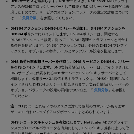
DNS サービスを追加します。
DNSサービスは、NetScaler ADCアプライ
アンスがDNSプロキシサーバーとして機能するDNSサーバーを論理的に表
現したものです。サービスのオプションパラメータの設定の詳細について
は、「
負荷分散
」を参照してください。
DNS64アクションとDNS64ポリシーを追加し、DNS64アクションを
DNS64ポリシーにバインドします。
DNS64ポリシーは、関連する
DNS64アクションの設定に従って、DNS64処理のトラフィックと照合す
る条件を指定します。DNS64 アクションでは、必須の DNS64 プレフィ
ックスと、オプションの除外ルールとマップルール設定を指定します。
DNS 負荷分散仮想サーバーを作成し、DNS サービスと DNS64 ポリシー
をそれにバインドします。
DNS負荷分散仮想サーバーは、バインドされた
DNSサービスに代表されるDNSサーバーのDNSプロキシサーバーとして
機能します。仮想サーバに着信するトラフィックは、DNS64 処理用のバ
インドされた DNS64 ポリシーと照合されます。負荷分散仮想サーバーの
オプションパラメータの設定の詳細については、「
負荷分散
」を参照し
てください。
注
：CLI には、これら 2 つのタスクに対して個別のコマンドがあります
が、GUI では 1 つのダイアログボックスにまとめられています。
DNS レコードのキャッシュを有効にします。
NetScaler ADCアプライア
ンスのグローバルパラメータを有効にして、DNSプロキシ操作によって取
得されるDNSレコードをキャッシュします。DNS レコードのキャッシュ