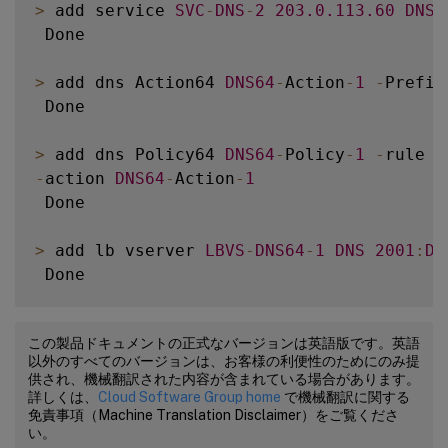
>
 add service 
SVC
-
DNS
-
2
203.0
.113
.60
DNS
 Done

>
 add dns Action64 
DNS64
-
Action
-
1
-
Prefix
 Done

>
 add dns Policy64 
DNS64
-
Policy
-
1
-
rule 
"
-
action 
DNS64
-
Action
-
1
 Done

>
 add lb vserver 
LBVS
-
DNS64
-
1
DNS
2001
:
DB
 Done

>
 bind lb vserver 
LBVS
-
DNS64
-
1
SVC
-
DNS
-
1
この製品ドキュメントの正式なバージョンは英語版です。英語
 Done

以外のすべてのバージョンは、お客様の利便性のためにのみ提
供され、機械翻訳された内容が含まれている場合があります。
>
 bind lb vserver 
LBVS
-
DNS64
-
1
SVC
-
DNS
-
2
詳しくは、
Cloud Software Group home
で機械翻訳に関する
免責事項（Machine Translation Disclaimer）をご覧くださ
 Done

い。