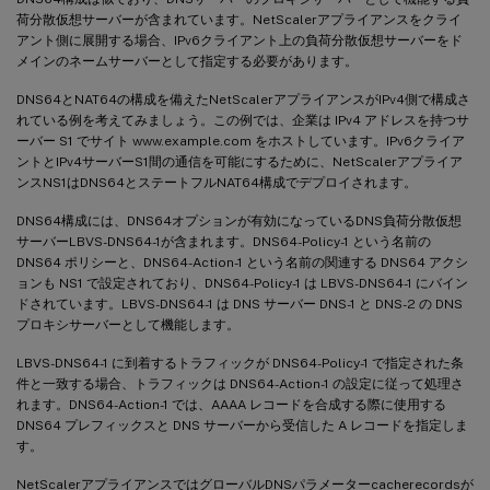
荷分散仮想サーバーが含まれています。NetScalerアプライアンスをクライ
アント側に展開する場合、IPv6クライアント上の負荷分散仮想サーバーをド
メインのネームサーバーとして指定する必要があります。
DNS64とNAT64の構成を備えたNetScalerアプライアンスがIPv4側で構成さ
れている例を考えてみましょう。この例では、企業は IPv4 アドレスを持つサ
ーバー S1 でサイト www.example.com をホストしています。IPv6クライア
ントとIPv4サーバーS1間の通信を可能にするために、NetScalerアプライア
ンスNS1はDNS64とステートフルNAT64構成でデプロイされます。
DNS64構成には、DNS64オプションが有効になっているDNS負荷分散仮想
サーバーLBVS-DNS64-1が含まれます。DNS64-Policy-1 という名前の
DNS64 ポリシーと、DNS64-Action-1 という名前の関連する DNS64 アクシ
ョンも NS1 で設定されており、DNS64-Policy-1 は LBVS-DNS64-1 にバイン
ドされています。LBVS-DNS64-1 は DNS サーバー DNS-1 と DNS-2 の DNS
プロキシサーバーとして機能します。
LBVS-DNS64-1 に到着するトラフィックが DNS64-Policy-1 で指定された条
件と一致する場合、トラフィックは DNS64-Action-1 の設定に従って処理さ
れます。DNS64-Action-1 では、AAAA レコードを合成する際に使用する
DNS64 プレフィックスと DNS サーバーから受信した A レコードを指定しま
す。
NetScalerアプライアンスではグローバルDNSパラメーターcacherecordsが