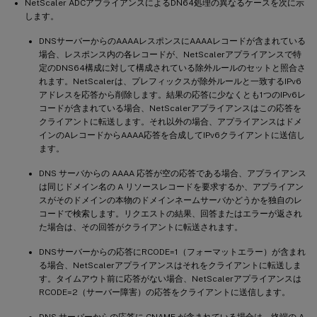
NetScaler ADCアプライアンスによるDN64処理の異なるケースを次に示
します。
DNSサーバーからのAAAAレスポンスにAAAAレコードが含まれている
場合、レスポンス内の各レコードが、NetScalerアプライアンスで特
定のDNS64構成に対して構成されている除外ルールのセットと照合さ
れます。NetScalerは、プレフィックスが除外ルールと一致するIPv6
アドレスを応答から削除します。結果の応答に少なくとも1つのIPv6レ
コードが含まれている場合、NetScalerアプライアンスはこの応答を
クライアントに転送します。それ以外の場合、アプライアンスはドメ
インのAレコードからAAAA応答を合成してIPv6クライアントに送信し
ます。
DNS サーバからの AAAA 応答が空の応答である場合、アプライアンス
は同じドメイン名の A リソースレコードを要求するか、アプライアン
スがそのドメインの本物のドメインネームサーバかどうかを独自のレ
コードで検索します。リクエストの結果、回答またはエラーが返され
た場合は、その回答がクライアントに転送されます。
DNSサーバーからの応答にRCODE=1（フォーマットエラー）が含まれ
る場合、NetScalerアプライアンスはそれをクライアントに転送しま
す。タイムアウト前に応答がない場合、NetScalerアプライアンスは
RCODE=2（サーバー障害）の応答をクライアントに送信します。
DNS サーバーからの応答に CNAME が含まれている場合は、終端の A