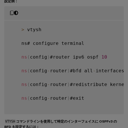
設定例：
>
 vtysh

    ns# configure terminal

ns
(
config
)
#router ipv6 ospf 
10
ns
(
config
-
router
)
#bfd all
-
interfaces

ns
(
config
-
router
)
#redistribute kernel

ns
(
config
-
router
)
#exit

VTYSH
コマンドラインを使用して特定のインターフェイスに OSPFv3 の
BFD を設定するには：