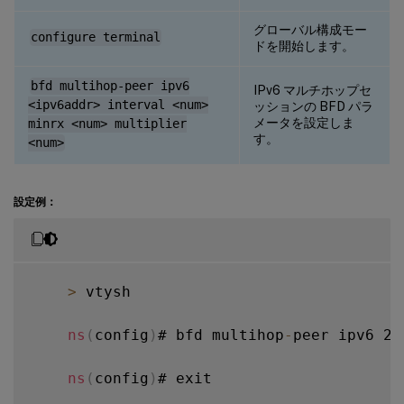
グローバル構成モー
configure terminal
ドを開始します。
bfd multihop-peer ipv6
IPv6 マルチホップセ
<ipv6addr> interval <num>
ッションの BFD パラ
メータを設定しま
minrx <num> multiplier
す。
<num>
設定例：
>
 vtysh

ns
(
config
)
# bfd multihop
-
peer ipv6 20
ns
(
config
)
# exit
