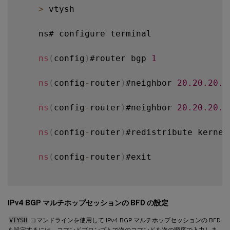
>
 vtysh

    ns# configure terminal

ns
(
config
)
#router bgp 
1
ns
(
config
-
router
)
#neighbor 
20.20
.20
.1
ns
(
config
-
router
)
#neighbor 
20.20
.20
.1
ns
(
config
-
router
)
#redistribute kernel

ns
(
config
-
router
)
#exit

IPv4 BGP マルチホップセッションの BFD の設定
VTYSH
コマンドラインを使用して IPv4 BGP マルチホップセッションの BFD
を設定するには、コマンドプロンプトで次のコマンドを次の順序で入力しま