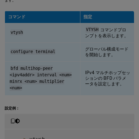
ます。
コマンド
指定
VTYSH
コマンドプロ
vtysh
ンプトを表示します。
グローバル構成モード
configure terminal
を開始します。
bfd multihop-peer
IPv4 マルチホップセッ
<ipv4addr> interval <num>
ションの BFD パラメ
minrx <num> multiplier
ータを設定します。
<num>
設定例：