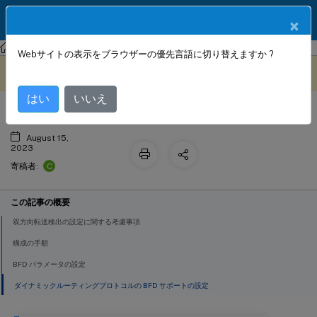
製品ドキュメン
JA
×
ト
NetScaler
NetScaler 13.1
ネットワーク
Webサイトの表示をブラウザーの優先言語に切り替えますか ?
双方向転送検出の構成
このコンテンツは動的に機械
フィードバックを提供する
翻訳されています。
はい
いいえ
August 15,
2023
C
寄稿者:
この記事の概要
双方向転送検出の設定に関する考慮事項
構成の手順
BFD パラメータの設定
ダイナミックルーティングプロトコルの BFD サポートの設定