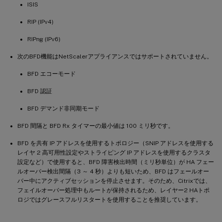
ISIS
RIP (IPv4)
RIPng (IPv6)
次のBFD機能はNetScalerアプライアンスではサポートされていません。
BFD エコーモード
BFD 認証
BFD デマンド非同期モード
BFD 間隔と BFD Rx タイマーの最小値は 100 ミリ秒です。
BFD を共有 IP アドレスを使用するトポロジー（SNIP アドレスを使用する
レイヤ 2 高可用性設定やストライピング IP アドレスを使用するクラスタ
設定など）で使用すると、BFD 障害検出時間（ミリ秒単位）が HA フェー
ルオーバー検出間隔（3 ～ 4 秒）よりも短いため、BFD はフェールオー
バー中にアクティブセッションを停止させます。そのため、Citrixでは、
フェイルオーバー処理中もルートが保持されるため、レイヤー2 HAトポ
ロジではグレースフルリスタートを使用することを推奨しています。