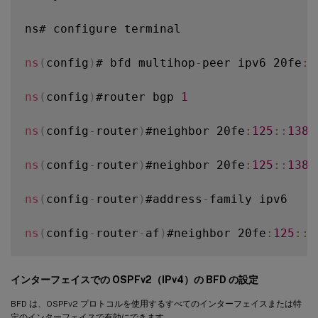
ns# configure terminal

ns
(
config
)
# bfd multihop
-
peer ipv6 20fe
:
1
ns
(
config
)
#router bgp 
1
ns
(
config
-
router
)
#neighbor 20fe
:
125
:
:
138
 
ns
(
config
-
router
)
#neighbor 20fe
:
125
:
:
138
 
ns
(
config
-
router
)
#address
-
family ipv6

ns
(
config
-
router
-
af
)
#neighbor 20fe
:
125
:
:
1
ns
(
config
-
router
-
af
)
#redistribute kernel

インターフェイスでの OSPFv2（IPv4）の BFD の設定
ns
(
config
-
router
-
af
)
#end

BFD は、OSPFv2 プロトコルを使用するすべてのインターフェイスまたは特
定のインターフェイスで有効にできます。