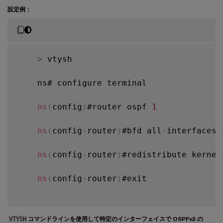
設定例：
>
 vtysh

    ns# configure terminal

ns
(
config
)
#router ospf 
1
ns
(
config
-
router
)
#bfd all
-
interfaces

ns
(
config
-
router
)
#redistribute kernel

ns
(
config
-
router
)
#exit

VTYSH
コマンドラインを使用して特定のインターフェイスで OSPFv2 の