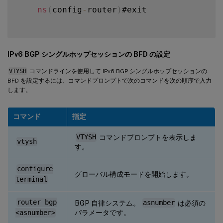
ns
(
config
-
router
)
#exit

IPv6 BGP シングルホップセッションの BFD の設定
VTYSH
コマンドラインを使用して IPv6 BGP シングルホップセッションの
BFD を設定するには、コマンドプロンプトで次のコマンドを次の順序で入力
します。
コマンド
指定
VTYSH
コマンドプロンプトを表示しま
vtysh
す。
configure
グローバル構成モードを開始します。
terminal
router bgp
BGP 自律システム。
asnumber
は必須の
パラメータです。
<asnumber>