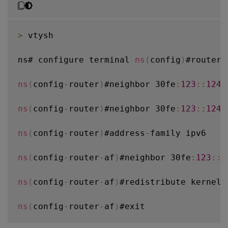
>
 vtysh

ns# configure terminal 
ns
(
config
)
#router 
ns
(
config
-
router
)
#neighbor 30fe
:
123
:
:
124
 
ns
(
config
-
router
)
#neighbor 30fe
:
123
:
:
124
 
ns
(
config
-
router
)
#address
-
family ipv6

ns
(
config
-
router
-
af
)
#neighbor 30fe
:
123
:
:
1
ns
(
config
-
router
-
af
)
#redistribute kernel

ns
(
config
-
router
-
af
)
#exit
