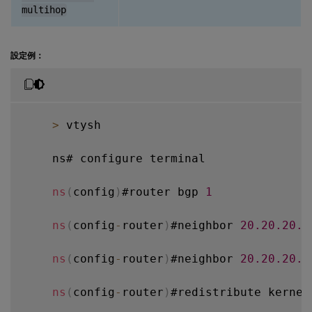
multihop
設定例：
>
 vtysh

    ns# configure terminal

ns
(
config
)
#router bgp 
1
ns
(
config
-
router
)
#neighbor 
20.20
.20
.1
ns
(
config
-
router
)
#neighbor 
20.20
.20
.1
ns
(
config
-
router
)
#redistribute kernel
