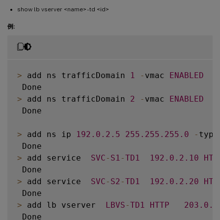
show lb vserver <name> -td <id>
例:
>
 add ns trafficDomain 
1
-
vmac 
ENABLED
>
 add ns trafficDomain 
2
-
vmac 
ENABLED
 Done

>
 add ns ip 
192.0
.2
.5
255.255
.255
.0
-
type
>
 add service  
SVC
-
S1
-
TD1
192.0
.2
.10
HTT
>
 add service  
SVC
-
S2
-
TD1
192.0
.2
.20
HTT
>
 add lb vserver  
LBVS
-
TD1
HTTP
203.0
.1