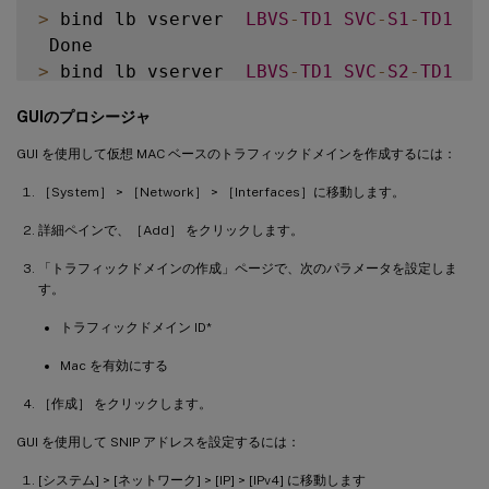
>
 bind lb vserver  
LBVS
-
TD1
SVC
-
S1
-
TD1
>
 bind lb vserver  
LBVS
-
TD1
SVC
-
S2
-
TD1
 Done

GUIのプロシージャ
>
 add ns ip 
192.0
.2
.6
255.255
.255
.0
-
type
GUI を使用して仮想 MAC ベースのトラフィックドメインを作成するには：
［System］ > ［Network］ > ［Interfaces］に移動します。
>
 add service  
SVC
-
S3
-
TD2
192.0
.2
.30
HTT
詳細ペインで、［Add］ をクリックします。
>
 add service  
SVC
-
S4
-
TD2
192.0
.2
.40
HTT
「トラフィックドメインの作成」ページで、次のパラメータを設定しま
す。
>
 add lb vserver  
LBVS
-
TD1
HTTP
203.0
.1
トラフィックドメイン ID*
>
 bind lb vserver  
LBVS
-
TD2
SVC
-
S3
-
TD2
Mac を有効にする
［作成］ をクリックします。
>
 bind lb vserver  
LBVS
-
TD2
SVC
-
S3
-
TD2
 Done

GUI を使用して SNIP アドレスを設定するには：
[システム] > [ネットワーク] > [IP] > [IPv4] に移動します