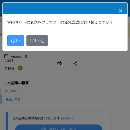
製品ドキュメン
JA
×
ト
NetScaler
NetScaler 13.1
ネットワーク
Webサイトの表示をブラウザーの優先言語に切り替えますか ?
仮想 MAC ベースのトラフィックドメ
このコンテンツは動的に機械
フィードバックを提供する
翻訳されています。
イン
はい
いいえ
August 15,
2023
C
寄稿者:
この記事の概要
はじめに
構成の手順
この記事は機械翻訳されています.
免責事項