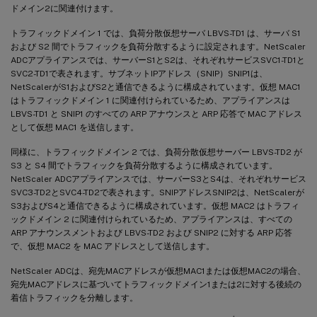
ドメイン2に関連付けます。
トラフィックドメイン 1 では、負荷分散仮想サーバ LBVS-TD1 は、サーバ S1
および S2 間でトラフィックを負荷分散するように設定されます。NetScaler
ADCアプライアンスでは、サーバーS1とS2は、それぞれサービスSVC1-TD1と
SVC2-TD1で表されます。サブネットIPアドレス（SNIP）SNIP1は、
NetScalerがS1およびS2と通信できるように構成されています。仮想 MAC1
はトラフィックドメイン 1 に関連付けられているため、アプライアンスは
LBVS-TD1 と SNIP1 のすべての ARP アナウンスと ARP 応答で MAC アドレス
として仮想 MAC1 を送信します。
同様に、トラフィックドメイン 2 では、負荷分散仮想サーバー LBVS-TD2 が
S3 と S4 間でトラフィックを負荷分散するように構成されています。
NetScaler ADCアプライアンスでは、サーバーS3とS4は、それぞれサービス
SVC3-TD2とSVC4-TD2で表されます。SNIPアドレスSNIP2は、NetScalerが
S3およびS4と通信できるように構成されています。仮想 MAC2 はトラフィ
ックドメイン 2 に関連付けられているため、アプライアンスは、すべての
ARP アナウンスメントおよび LBVS-TD2 および SNIP2 に対する ARP 応答
で、仮想 MAC2 を MAC アドレスとして送信します。
NetScaler ADCは、宛先MACアドレスが仮想MAC1または仮想MAC2の場合、
宛先MACアドレスに基づいてトラフィックドメイン1または2に対する後続の
着信トラフィックを分離します。