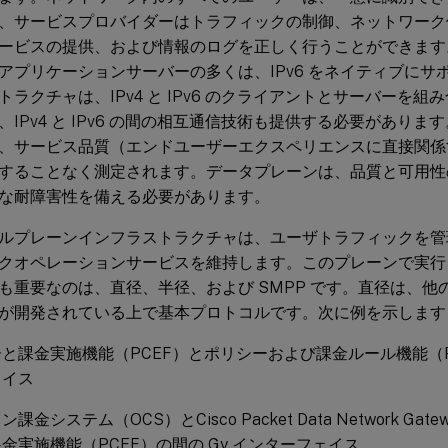
、サービスプロバイダーはトラフィックの制御、ネットワーク
ービスの提供、および情報のログを正しく行うことができます
アプリケーションサーバーの多くは、IPv6 をネイティブにサ
トラクチャは、IPv4 と IPv6 のクライアントとサーバーを
、IPv4 と IPv6 の間の相互通信技術も提供する必要があり
、サービス品質（エンドユーザーエクスペリエンスに直接関係
することなく測定されます。データプレーンは、品質と可用性
な耐障害性を備える必要があります。
ルプレーンインフラストラクチャは、ユーザトラフィックを管
クオペレーションサービスを維持します。このプレーンで実行
も重要なのは、直径、半径、および SMPP です。直径は、他
が開発されている上で基本プロトコルです。次に例を示します
と課金実施機能（PCEF）とポリシーおよび課金ルール機能（PC
ェイス
課金システム（OCS）とCisco Packet Data Network Ga
金実施機能（PCEF）の間の Gy インターフェイス