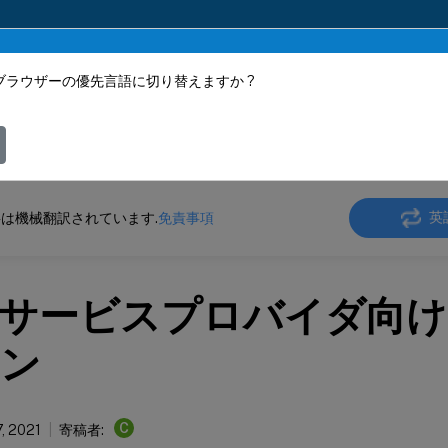
ブラウザーの優先言語に切り替えますか ?
ツは動的に機械翻訳されています。
フィ
ler
NetScaler ADC 13.0
通信サービスプロバイダ向けソリューション
英
は機械翻訳されています.
免責事項
サービスプロバイダ向け
ン
C
7, 2021
寄稿者: