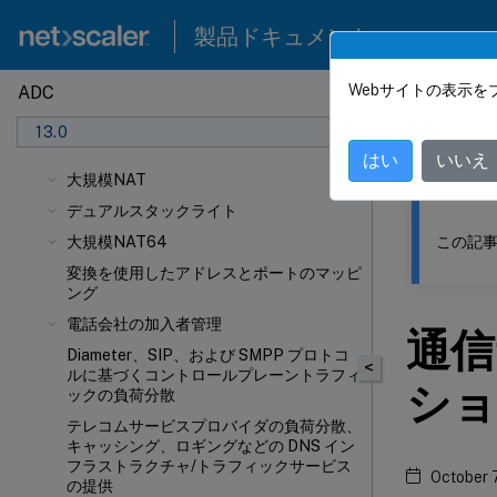
製品ドキュメント
Webサイトの表示を
ADC
このコンテン
13.0
NetSca
はい
いいえ
大規模NAT
デュアルスタックライト
この記事
大規模NAT64
変換を使用したアドレスとポートのマッピ
ング
電話会社の加入者管理
通信
Diameter、SIP、および SMPP プロトコ
<
ルに基づくコントロールプレーントラフィ
ショ
ックの負荷分散
テレコムサービスプロバイダの負荷分散、
キャッシング、ロギングなどの DNS イン
フラストラクチャ/トラフィックサービス
October 
の提供