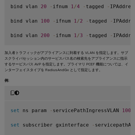
bind vlan 
20
-
ifnum 
1
/
4
-
tagged 
-
IPAddres
bind vlan 
100
-
ifnum 
1
/
2
-
tagged 
-
IPAddre
bind vlan 
200
-
ifnum 
1
/
3
-
tagged 
-
IPAddre
加入者トラフィックがアプライアンスに到着する VLAN を指定します。サブ
スクライバセッション内のサービスパス名の検索先をアプライアンスに指示
するサービスパス AVP を指定します。プライマリ PCEF 機能については、イ
ンターフェイスタイプを RadiusAndGx として指定します。
例:
set
 ns param 
-
servicePathIngressVLAN 
100
set
 subscriber gxinterface 
-
servicepathAV