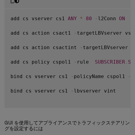
add cs vserver cs1 
ANY
*
80
-
l2Conn 
ON
add cs action csact1 
-
targetLBVserver vs1

add cs action csactint 
-
targetLBVserver vi
add cs policy cspol1 
-
rule  
SUBSCRIBER
.
SE
bind cs vserver cs1 
-
policyName cspol1 
-
p
bind cs vserver cs1 
-
lbvserver vint

GUI を使用してアプライアンスでトラフィックステアリン
グを設定するには