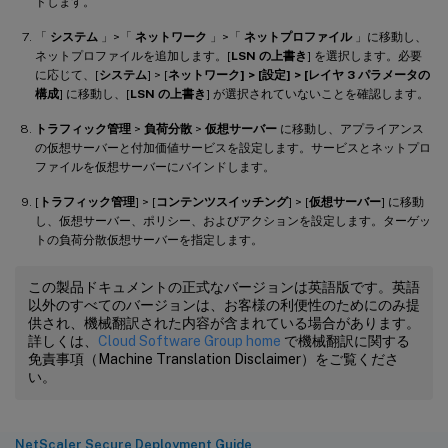
ドします。
「
システム
」>「
ネットワーク
」>「
ネットプロファイル
」に移動し、
ネットプロファイルを追加します。[
LSN の上書き
] を選択します。必要
に応じて、[
システム
] > [
ネットワーク
] > [設定] > [
レイヤ 3 パラメータの
構成
] に移動し、[
LSN の上書き
] が選択されていないことを確認します。
トラフィック管理
>
負荷分散
>
仮想サーバー
に移動し、アプライアンス
の仮想サーバーと付加価値サービスを設定します。サービスとネットプロ
ファイルを仮想サーバーにバインドします。
[
トラフィック管理
] > [
コンテンツスイッチング
] > [
仮想サーバー
] に移動
し、仮想サーバー、ポリシー、およびアクションを設定します。ターゲッ
トの負荷分散仮想サーバーを指定します。
この製品ドキュメントの正式なバージョンは英語版です。英語
以外のすべてのバージョンは、お客様の利便性のためにのみ提
供され、機械翻訳された内容が含まれている場合があります。
詳しくは、
Cloud Software Group home
で機械翻訳に関する
免責事項（Machine Translation Disclaimer）をご覧くださ
い。
NetScaler Secure Deployment Guide