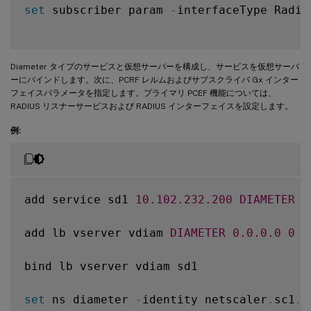
set
 subscriber param 
-
interfaceType Radius
Diameter タイプのサービスと仮想サーバーを構成し、サービスを仮想サーバ
ーにバインドします。次に、PCRF レルムおよびサブスクライバ Gx インター
フェイスパラメータを指定します。プライマリ PCEF 機能については、
RADIUS リスナーサービスおよび RADIUS インターフェイスを設定します。
例:
add service sd1 
10.102
.232
.200
DIAMETER
3
add lb vserver vdiam 
DIAMETER
0.0
.0
.0
0
-
bind lb vserver vdiam sd1

set
 ns diameter 
-
identity netscaler
.
sc1
.
n