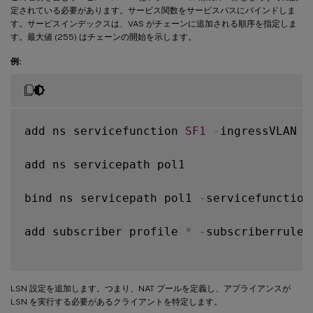
定されている必要があります。サービス関数をサービスパスにバインドしま
す。サービスインデックスは、VAS がチェーンに追加される順序を指定しま
す。最大値 (255) はチェーンの開始を示します。
例:
add ns servicefunction 
SF1
-
ingressVLAN 
2
add ns servicepath pol1

bind ns servicepath pol1 
-
servicefunction
add subscriber profile 
*
-
subscriberrules
LSN 設定を追加します。つまり、NAT プールを定義し、アプライアンスが
LSN を実行する必要があるクライアントを特定します。