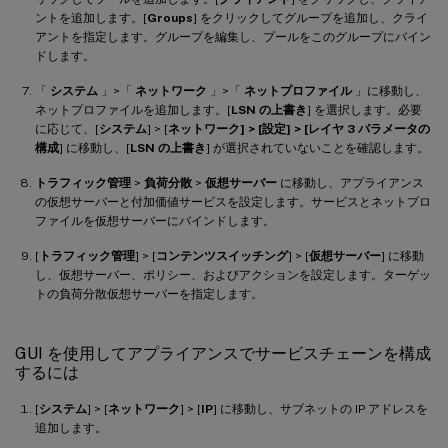
ントを追加します。[
Groups
] をクリックしてグループを追加し、クライ
アントを指定します。グループを編集し、プールをこのグループにバイン
ドします。
「
システム
」>「
ネットワーク
」>「
ネットプロファイル
」に移動し、
ネットプロファイルを追加します。[
LSN の上書き
] を選択します。必要
に応じて、[
システム
] > [
ネットワーク
] > [設定] > [
レイヤ 3 パラメータの
構成
] に移動し、[
LSN の上書き
] が選択されていないことを確認します。
トラフィック管理
>
負荷分散
>
仮想サーバー
に移動し、アプライアンス
の仮想サーバーと付加価値サービスを設定します。サービスとネットプロ
ファイルを仮想サーバーにバインドします。
[
トラフィック管理
] > [
コンテンツスイッチング
] > [
仮想サーバー
] に移動
し、仮想サーバー、ポリシー、およびアクションを設定します。ターゲッ
トの負荷分散仮想サーバーを指定します。
GUI を使用してアプライアンスでサービスチェーンを構成
するには
[
システム
] > [
ネットワーク
] > [
IP
] に移動し、サブネットの IP アドレスを
追加します。