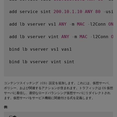
add service sint 
200.10
.1
.10
ANY
80
-
usip
add lb vserver vs1 
ANY
-
m 
MAC
-
l2Conn 
ON
add lb vserver vint 
ANY
-
m 
MAC
-
l2Conn 
ON
bind lb vserver vs1 vas1

bind lb vserver vint sint

コンテンツスイッチング（CS）設定を追加します。これには、仮想サーバ、
ポリシー、および関連するアクションが含まれます。トラフィックは CS 仮想
サーバに着信し、適切なロードバランシング仮想サーバにリダイレクトされ
ます。仮想サーバをサービス機能に関連付ける式を定義します。
例: