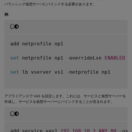
バランシング仮想サーバにバインドする必要があります。
例:
add netprofile np1

set
 netprofile np1 
-
overrideLsn 
ENABLED
set
 lb vserver vs1 
-
netprofile np1

アプライアンスで VAS を設定します。これには、サービスと仮想サーバーを
作成し、サービスを仮想サーバーにバインドすることが含まれます。
add service vas1 
192.168
.10
.2
ANY
80
-
usi