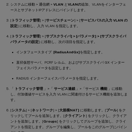
システムに移動 > 通信網 >
VLAN
と
VLANの
追加、VLANをインターフェ
ースとサブネットIPアドレスにバインドします。
[
トラフィック管理
] > [
サービスチェーン
] > [
サービスパスの入力 VLAN の
設定
] に移動し、入力 VLAN を指定します。
[
トラフィック管理
] > [
サブスクライバ
] > [パラメータ] > [
サブスクライバ
パラメータの設定
] に移動し、次の項目を指定します。
インタフェースタイプ:
[RadiusAndGx]
を指定します。
直径仮想サーバ、PCRF レルム、およびサブスクライバ GX インター
フェイスパラメータを設定します。
RADIUS インターフェイスパラメータを指定します。
「
トラフィック管理
」>「
サービス連鎖
」>「サービス
機能
」に移動
し、付加価値サービスを入力 VLAN に関連付けるサービス機能を追加しま
す。
[
システム
] > [
ネットワーク
] > [
大規模NAT]
に移動します。[
プール
] をク
リックしてプールを追加します。[
クライアント
] をクリックし、クライア
ントを追加します。[
Groups
] をクリックしてグループを追加し、クライ
アントを指定します。グループを編集し、プールをこのグループにバイン