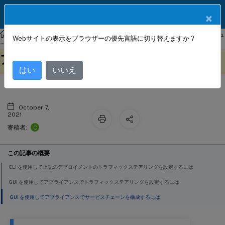
製品ドキュメン
JA
×
ト
NetScaler
NetScaler ADC 13.0
通信サービスプロバイダ向けソリュ
Webサイトの表示をブラウザーの優先言語に切り替えますか ?
サブスクライバ認識トラフィックステ
ーション
このコンテンツは動的に機械
フィードバックを提供する
アリング
翻訳されています。
はい
いいえ
October 7,
2021
C
寄稿者:
この記事の概要
CLI を使用して上記のデプロイメントのトラフィックステアリングを設定するには
GUI を使用してアプライアンスでトラフィックステアリングを設定するには
GUI を使用してアプライアンスでサービスチェーンを構成するには