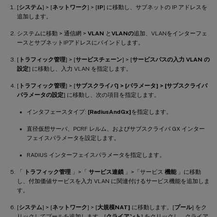
[
システム
] > [
ネットワーク
] > [
IP
] に移動し、サブネットの IP アドレスを
追加します。
システムに移動 > 通信網 >
VLAN
と
VLANの
追加、VLANをインターフェ
ースとサブネットIPアドレスにバインドします。
[
トラフィック管理
] > [
サービスチェーン
] > [
サービスパスの入力 VLAN の
設定
] に移動し、入力 VLAN を指定します。
[
トラフィック管理
] > [
サブスクライバ
] > [パラメータ] > [
サブスクライバ
パラメータの設定
] に移動し、次の項目を指定します。
インタフェースタイプ:
[RadiusAndGx]
を指定します。
直径仮想サーバ、PCRF レルム、およびサブスクライバ GX インター
フェイスパラメータを設定します。
RADIUS インターフェイスパラメータを指定します。
「
トラフィック管理
」>「
サービス連鎖
」>「サービス
機能
」に移動
し、付加価値サービスを入力 VLAN に関連付けるサービス機能を追加しま
す。
[
システム
] > [
ネットワーク
] > [
大規模NAT]
に移動します。[
プール
] をク
リックしてプールを追加します。[
クライアント
] をクリックし、クライア