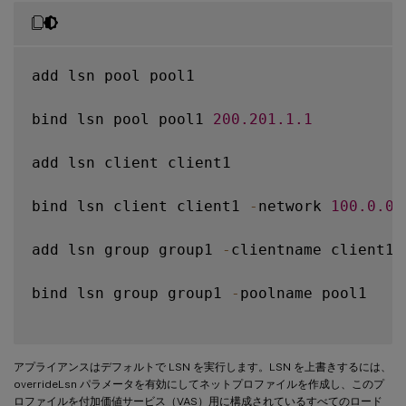
add lsn pool pool1

bind lsn pool pool1 
200.201
.1
.1
add lsn client client1

bind lsn client client1 
-
network 
100.0
.0
.
add lsn group group1 
-
clientname client1

bind lsn group group1 
-
poolname pool1

アプライアンスはデフォルトで LSN を実行します。LSN を上書きするには、
overrideLsn パラメータを有効にしてネットプロファイルを作成し、このプ
ロファイルを付加価値サービス（VAS）用に構成されているすべてのロード