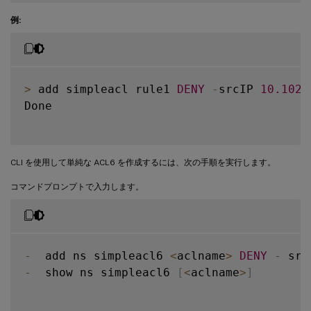
例:
>
 add simpleacl rule1 
DENY
-
srcIP 
10.102
.
Done

CLI を使用して単純な ACL6 を作成するには、次の手順を実行します。
コマンドプロンプトで入力します。
-
  add ns simpleacl6 
<
aclname
>
DENY
-
 src
-
  show ns simpleacl6 
[
<
aclname
>
]