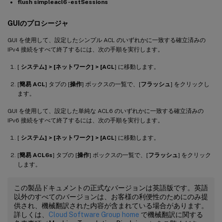
flush simpleacl6 -estSessions
GUIのプロシージャ
GUI を使用して、設定したシンプル ACL のいずれかに一致する確立済みの
IPv4 接続をすべて終了するには、次の手順を実行します。
[
システム] > [ネットワーク] > [ACL
] に移動します。
[
簡易 ACL
] タブの [
操作
] ボックスの一覧で、[
フラッシュ
] をクリックし
ます。
GUI を使用して、設定した単純な ACL6 のいずれかに一致する確立済みの
IPv6 接続をすべて終了するには、次の手順を実行します。
[
システム] > [ネットワーク] > [ACL
] に移動します。
[
簡易 ACL6s
] タブの [
操作
] ボックスの一覧で、[
フラッシュ
] をクリック
します。
この製品ドキュメントの正式なバージョンは英語版です。英語
以外のすべてのバージョンは、お客様の利便性のためにのみ提
供され、機械翻訳された内容が含まれている場合があります。
詳しくは、
Cloud Software Group home
で機械翻訳に関する