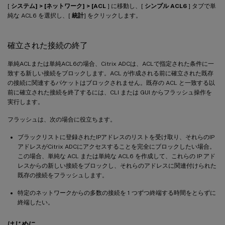
[
システム] > [ネットワーク] > [ACL
] に移動し、[
シンプル ACL6
] タブで単
純な ACL6 を選択し、[
統計
] をクリックします。
確立された接続の終了
単純ACLまたは単純ACL6の場合、Citrix ADCは、ACLで指定された条件に一
致する新しい接続をブロックします。ACL が作成される前に確立された既存
の接続に関連するパケットはブロックされません。既存の ACL と一致する以
前に確立された接続を終了するには、CLI または GUI からフラッシュ操作を
実行します。
フラッシュは、次の場合に役立ちます。
ブラックリストに登録されたIPアドレスのリストを受け取り、それらのIP
アドレスがCitrix ADCにアクセスすることを完全にブロックしたい場合。
この場合、単純な ACL または単純な ACL6 を作成して、これらの IP アド
レスからの新しい接続をブロックし、それらのアドレスに関連付けられた
既存の接続をフラッシュします。
特定のネットワークからの多数の接続を 1 つずつ終端する時間をとらずに
終端したい。
はじめに