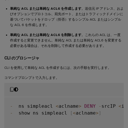
単純な ACL または単純な ACL6 を作成します
。送信元 IP アドレス、およ
びオプションでプロトコル、宛先ポート、またはトラフィックドメインに
基づいてパケットをドロップ（拒否）するシンプル ACL またはシンプル
な ACL 6 を作成します。
単純な ACL または単純な ACL6 を削除します
。これらの ACL は、一度
作成すると変更できません。単純な ACL または単純な ACL6 を変更する
必要がある場合は、それを削除して作成する必要があります。
CLI のプロシージャ
CLI を使用して単純な ACL を作成するには、次の手順を実行します。
コマンドプロンプトで入力します。
-
  ns simpleacl 
<
aclname
>
DENY
-
srcIP 
<
ip
-
  show ns simpleacl 
[
<
aclname
>
]