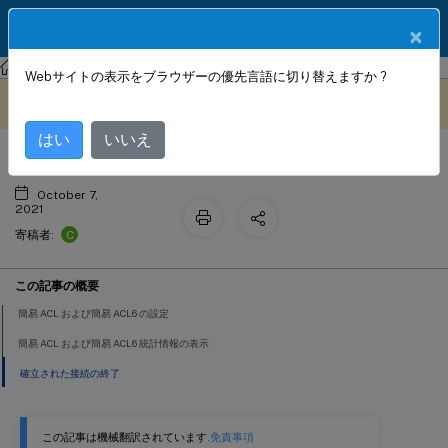
製品ドキュメン
JA
×
ト
NetScaler
NetScaler ADC 13.0
ネットワーク
Webサイトの表示をブラウザーの優先言語に切り替えますか ?
シンプル ACL とシンプル ACL 6
このコンテンツは動的に機械
フィードバックを提供する
翻訳されています。
はい
いいえ
October 7,
2021
C
寄稿者:
この記事の概要
簡易 ACL および簡易 ACL6 の設定
簡易 ACL および簡易 ACL6 統計情報の表示
確立された接続の終了
この記事は機械翻訳されています.
免責事項