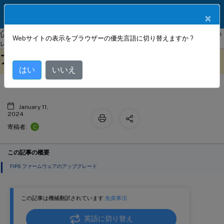
製品ドキュメン
JA
×
ト
NetScaler
NetScaler ADC 13.0
SSLオフロードおよびSSLアクセラ
Webサイトの表示をブラウザーの優先言語に切り替えますか ?
VPXインスタンスのFIPSファームウェ
レーション
このコンテンツは動的に機械
フィードバックを提供する
アをアップグレードする
翻訳されています。
はい
いいえ
January 11,
2024
C
寄稿者:
この記事の概要
FIPS ファームウェアのアップグレード
この記事は機械翻訳されています.
免責事項
英語に切り替え