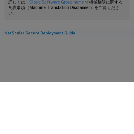
詳しくは、
Cloud Software Group home
で機械翻訳に関する
免責事項（Machine Translation Disclaimer）をご覧くださ
い。
NetScaler Secure Deployment Guide
サイトに関するフィードバック
プライバシーに関する選択肢
プライバシーと法令
Cookieの設定
docs.cloud.com
© 1999-
2026
Cloud Software Group, Inc. All rights reserved.