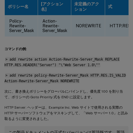
[アクション
未定義のアク
ポリシー名
式
名]
ション
Policy-
Action-
Rewrite-
Rewrite-
NOREWRITE
HTTP.RES.I
Server_Mask
Server_Mask
コマンドの例:
> add rewrite action Action-Rewrite-Server_Mask REPLACE
HTTP.RES.HEADER("Server") "\"Web Server 1.0\""
> add rewrite policy-Rewrite-Server_Mask HTTP.RES.IS_VALID
Action-Rewrite-Server_Mask NOREWRITE
次に、書き換えポリシーをグローバルにバインドし、優先度 100 を割り当
て、ポリシーの Goto Priority 式を END に設定します。
HTTP Server: ヘッダーは、Example Inc. Web サイトで使用される実際の
HTTP サーバーソフトウェアをマスキングして、「Web サーバー 1.0」と読み
取るように変更されました。
この製品ドキュメントの正式なバージョンは英語版です。英語