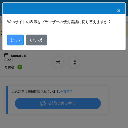
製品ドキュメン
JA
×
ト
NetScaler
NetScaler 14.1
AppExpert
Webサイトの表示をブラウザーの優先言語に切り替えますか ?
例 4: HTTP サーバータイプをマスクす
このコンテンツは動的に機械
フィードバックを提供する
翻訳されています。
る
はい
いいえ
January 9,
2024
C
寄稿者:
この記事は機械翻訳されています.
免責事項
英語に切り替え
例 4: HTTP サーバータイプをマスク