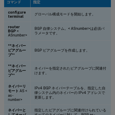
コマンド
指定
configure
グローバル構成モードを開始します。
terminal
router
BGP 自律システム。< ASnumber>は必須パ
BGP
<
ラメータです。
ASnumber>
**ネイバー
ピアグルー
BGP ピアグループを作成します。
プ
**
**ネイバー
ネイバーを指定されたピアグループに関連付
ピアグルー
けます。
プ
**
ネイバーリ
IPv4 BGP ネイバーテーブルを、指定した自
モート
AS <
律システム内のネイバーの IPv4 アドレスで
as-
更新します。
number>
ネイバーと
指定したピアグループに関連付けられている
してオーバ
すべてのネイバーに対して、BGP as-