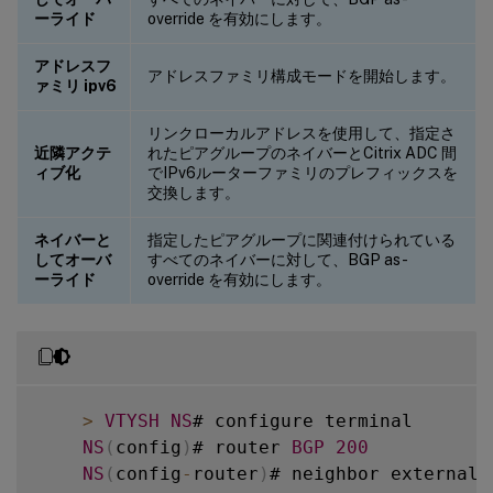
ーライド
override を有効にします。
アドレスフ
アドレスファミリ構成モードを開始します。
ァミリ ipv6
リンクローカルアドレスを使用して、指定さ
近隣アクテ
れたピアグループのネイバーとCitrix ADC 間
ィブ化
でIPv6ルーターファミリのプレフィックスを
交換します。
ネイバーと
指定したピアグループに関連付けられている
してオーバ
すべてのネイバーに対して、BGP as-
ーライド
override を有効にします。
>
VTYSH
NS
# configure terminal

NS
(
config
)
# router 
BGP
200
NS
(
config
-
router
)
# neighbor external
-