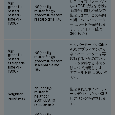
いプライマリノードか
bgp
らの TCP 接続を待機す
graceful-
NS(config-
る猶予期間を秒単位で
restart
router)# bgp
restart-
graceful-restart
指定します。この時間
time <1-
restart-time 170
の間、ヘルパールータ
1800>
ーはルートを保持しま
す。デフォルト値は
360 秒です。
ヘルパーモードのCitrix
ADCアプライアンスが
bgp
NS(config-
ネイバールーターを再
graceful-
router)# bgp
起動するための古いル
restart
graceful-restart
stalepath-
ートを保持する時間を
stalepath-time
time <1-
秒単位で指定します。
180
1800>
デフォルト値は 360 秒
です。
NS(config-
指定されたネイバール
router)#
ータデバイスとの BGP
neighbor
neighbor
remote-as
ピアリングを確立しま
2001:db8::10
す。
remote-as 2
NS(config-