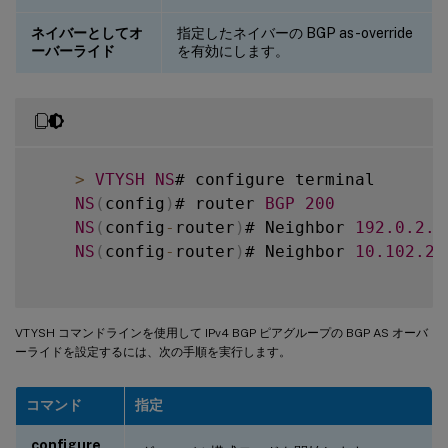
ネイバーとしてオ
指定したネイバーの BGP as-override
ーバーライド
を有効にします。
>
VTYSH
NS
# configure terminal

NS
(
config
)
# router 
BGP
200
NS
(
config
-
router
)
# Neighbor 
192.0
.2
.1
NS
(
config
-
router
)
# Neighbor 
10.102
.29
VTYSH コマンドラインを使用して IPv4 BGP ピアグループの BGP AS オーバ
ーライドを設定するには、次の手順を実行します。
コマンド
指定
configure