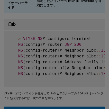
指定したネイバーの BGP as-override を有
てオーバーラ
効にします。
イド
>
VTYSH
NS
# configure terminal

NS
(
config
)
# router 
BGP
200
NS
(
config
-
router
)
# Neighbor a1bc
:
:
102
NS
(
config
-
router
)
# Neighbor a1bc
:
:
102
NS
(
config
-
router
)
# Address
-
family ipv6
NS
(
config
-
router
-
af
)
# Neighbor a1bc
:
:
NS
(
config
-
router
)
# Neighbor a1bc
:
:
102
VTYSH コマンドラインを使用して IPv6 ピアグループの BGP AS オーバーラ
イドを設定するには、次の手順を実行します。