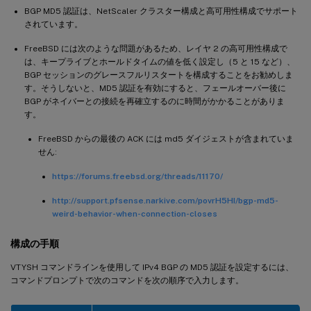
BGP MD5 認証は、NetScaler クラスター構成と高可用性構成でサポート
されています。
FreeBSD には次のような問題があるため、レイヤ 2 の高可用性構成で
は、キープライブとホールドタイムの値を低く設定し（5 と 15 など）、
BGP セッションのグレースフルリスタートを構成することをお勧めしま
す。そうしないと、MD5 認証を有効にすると、フェールオーバー後に
BGP がネイバーとの接続を再確立するのに時間がかかることがありま
す。
FreeBSD からの最後の ACK には md5 ダイジェストが含まれていま
せん:
https://forums.freebsd.org/threads/11170/
http://support.pfsense.narkive.com/povrH5HI/bgp-md5-
weird-behavior-when-connection-closes
構成の手順
VTYSH コマンドラインを使用して IPv4 BGP の MD5 認証を設定するには、
コマンドプロンプトで次のコマンドを次の順序で入力します。