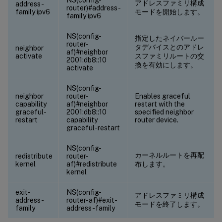
アドレスファミリ構成
address-
router)#address-
family ipv6
モードを開始します。
family ipv6
NS(config-
指定したネイバールー
router-
タデバイスとのアドレ
neighbor
af)#neighbor
activate
スファミリルートの交
2001:db8::10
換を有効にします。
activate
NS(config-
neighbor
router-
Enables graceful
capability
af)#neighbor
restart with the
graceful-
2001:db8::10
specified neighbor
restart
capability
router device.
graceful-restart
NS(config-
カーネルルートを再配
redistribute
router-
kernel
af)#redistribute
布します。
kernel
exit-
NS(config-
アドレスファミリ構成
address-
router-af)#exit-
モードを終了します。
family
address-family