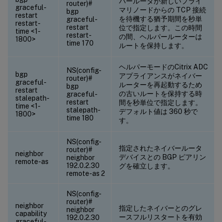
パールータが新しいプライ
router)#
graceful-
マリノードからの TCP 接続
bgp
restart
を待機する猶予期間を秒単
graceful-
restart-
restart
位で指定します。この時間
time <1-
restart-
の間、ヘルパールーターは
1800>
time 170
ルートを保持します。
ヘルパーモードのCitrix ADC
NS(config-
bgp
アプライアンスがネイバー
router)#
graceful-
ルーターを再起動するため
bgp
restart
の古いルートを保持する時
graceful-
stalepath-
restart
間を秒単位で指定します。
time <1-
stalepath-
デフォルト値は 360 秒で
1800>
time 180
す。
NS(config-
指定されたネイバールータ
router)#
neighbor
デバイスとの BGP ピアリン
neighbor
remote-as
192.0.2.30
グを確立します。
remote-as 2
NS(config-
router)#
neighbor
指定したネイバーとのグレ
neighbor
capability
ースフルリスタートを有効
192.0.2.30
graceful-