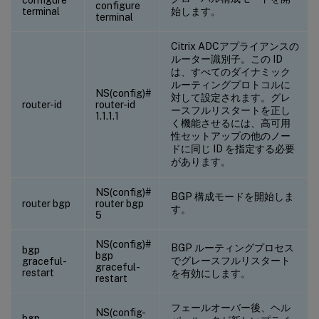
configure
terminal
始します。
terminal
Citrix ADCアプライアンスの
ルーター識別子。この ID
は、すべてのダイナミック
ルーティングプロトコルに
NS(config)#
対して設定されます。グレ
router-id
router-id
ースフルリスタートを正し
1.1.1.1
く機能させるには、高可用
性セットアップの他のノー
ドに同じ ID を指定する必要
があります。
NS(config)#
BGP 構成モードを開始しま
router bgp
router bgp
す。
5
NS(config)#
BGP ルーティングプロセス
bgp
bgp
でグレースフルリスタート
graceful-
graceful-
restart
を有効にします。
restart
フェールオーバー後、ヘル
NS(config-
bgp