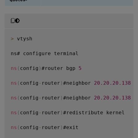
>
 vtysh

ns# configure terminal

ns
(
config
)
#router bgp 
5
ns
(
config
-
router
)
#neighbor 
20.20
.20
.138
 r
ns
(
config
-
router
)
#neighbor 
20.20
.20
.138
 p
ns
(
config
-
router
)
#redistribute kernel

ns
(
config
-
router
)
#exit
