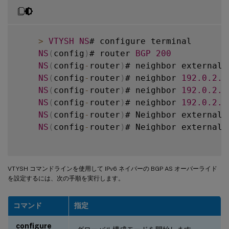
>
VTYSH
NS
# configure terminal

NS
(
config
)
# router 
BGP
200
NS
(
config
-
router
)
# neighbor external
-
NS
(
config
-
router
)
# neighbor 
192.0
.2
.1
NS
(
config
-
router
)
# neighbor 
192.0
.2
.1
NS
(
config
-
router
)
# neighbor 
192.0
.2
.1
NS
(
config
-
router
)
# Neighbor external
-
NS
(
config
-
router
)
# Neighbor external
-
VTYSH コマンドラインを使用して IPv6 ネイバーの BGP AS オーバーライド
を設定するには、次の手順を実行します。
コマンド
指定
configure