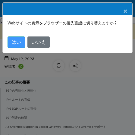
製品ドキュメン
JA
×
ト
NetScaler
NetScaler 14.1
ネットワーク
Webサイトの表示をブラウザーの優先言語に切り替えますか ?
BGPの設定
このコンテンツは動的に機械
フィードバックを提供する
翻訳されています。
はい
いいえ
May 12, 2023
C
寄稿者:
この記事の概要
BGP の有効化と無効化
IPv4 ルートの宣伝
IPv6 BGP ルートの宣伝
BGP 設定の確認
As-Override Support in Border Gateway Protocolの As-Override サポート