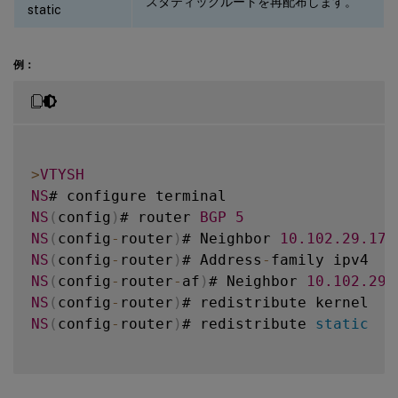
スタティックルートを再配布します。
static
例：
>
VTYSH
NS
NS
(
config
)
# router 
BGP
5
NS
(
config
-
router
)
# Neighbor 
10.102
.29
.170
NS
(
config
-
router
)
# Address
-
NS
(
config
-
router
-
af
)
# Neighbor 
10.102
.29
.
NS
(
config
-
router
)
NS
(
config
-
router
)
# redistribute 
static