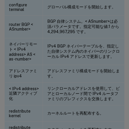
configure
グローバル構成モードを開始します。
terminal
BGP 自律システム。< ASnumber>は必
router BGP <
須パラメータです。指定可能な値:1 から
ASnumber>
4,294,967,295 です。
ネイバーリモー
IPv4 BGP ネイバーテーブルを、指定し
ト < IPv4
た自律システム内のネイバーのリンクロ
address> AS <
ーカル IPv4 アドレスで更新します。
as-number>
アドレスファミ
アドレスファミリ構成モードを開始しま
リ ipv4
す。
リンクローカルアドレスを使用して、ピ
< IPv4 address>
近隣アクティブ
アとローカルノード間で IPv4 ルータフ
化
ァミリのプレフィクスを交換します。
redistribute
カーネルルートを再配布する。
kernel
redistribute