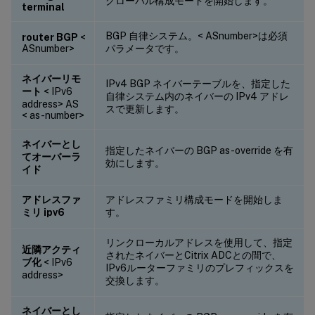
グローバル構成モードを開始します。
terminal
BGP 自律システム。< ASnumber>は必須
router BGP
<
ASnumber>
パラメータです。
ネイバーリモ
IPv4 BGP ネイバーテーブルを、指定した
ート
< IPv6
自律システム内のネイバーの IPv4 アドレ
address> AS
スで更新します。
< as-number>
ネイバーとし
指定したネイバーの BGP as-override を有
てオーバーラ
効にします。
イド
アドレスファ
アドレスファミリ構成モードを開始しま
ミリ ipv6
す。
リンクローカルアドレスを使用して、指定
近隣アクティ
されたネイバーとCitrix ADCとの間で、
ブ化
< IPv6
IPv6ルーターファミリのプレフィックスを
address>
交換します。
ネイバーとし