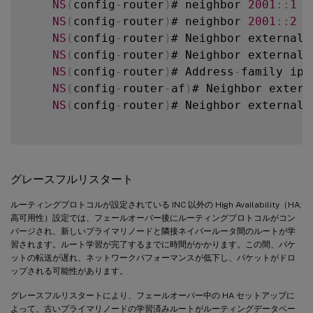
NS
(
config
-
router
)
# neighbor 
2001
:
:
1
 p
NS
(
config
-
router
)
# neighbor 
2001
:
:
2
 p
NS
(
config
-
router
)
# Neighbor external
-
NS
(
config
-
router
)
# Neighbor external
-
NS
(
config
-
router
)
# Address
-
family ipv6
NS
(
config
-
router
-
af
)
# Neighbor extern
NS
(
config
-
router
)
# Neighbor external
-
グレースフルリスタート
ルーティングプロトコルが設定されている INC 以外の High Availability（HA;
高可用性）設定では、フェールオーバー後にルーティングプロトコルがコン
バージされ、新しいプライマリノードと隣接ネイバールータ間のルートが学
習されます。ルート学習が完了するまでに時間がかかります。この間、パケ
ットの転送が遅れ、ネットワークパフォーマンスが低下し、パケットがドロ
ップされる可能性があります。
グレースフルリスタートにより、フェールオーバー中の HA セットアップに
よって、古いプライマリノードの学習済みルートがルーティングデータベー