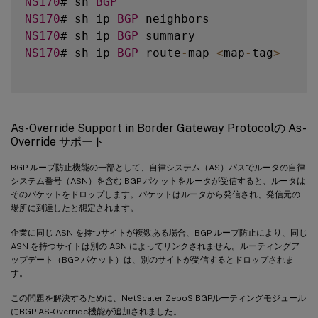
NS170
# sh 
BGP
NS170
# sh ip 
BGP
NS170
# sh ip 
BGP
NS170
# sh ip 
BGP
 route
-
map 
<
map
-
tag
>
As-Override Support in Border Gateway Protocolの As-
Override サポート
BGP ループ防止機能の一部として、自律システム（AS）パスでルータの自律
システム番号（ASN）を含む BGP パケットをルータが受信すると、ルータは
そのパケットをドロップします。パケットはルータから発信され、発信元の
場所に到達したと想定されます。
企業に同じ ASN を持つサイトが複数ある場合、BGP ループ防止により、同じ
ASN を持つサイトは別の ASN によってリンクされません。ルーティングア
ップデート（BGP パケット）は、別のサイトが受信するとドロップされま
す。
この問題を解決するために、NetScaler ZeboS BGPルーティングモジュール
にBGP AS-Override機能が追加されました。