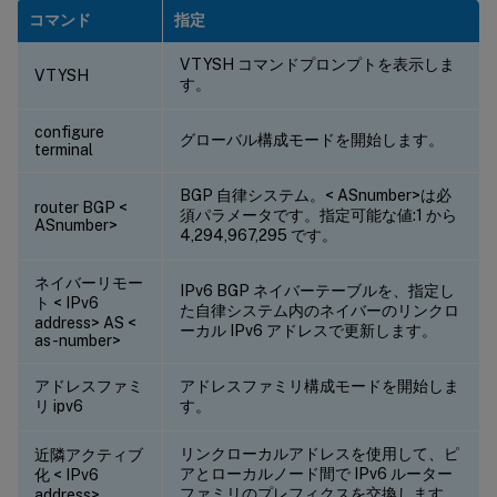
コマンド
指定
VTYSH コマンドプロンプトを表示しま
VTYSH
す。
configure
グローバル構成モードを開始します。
terminal
BGP 自律システム。< ASnumber>は必
router BGP <
須パラメータです。指定可能な値:1 から
ASnumber>
4,294,967,295 です。
ネイバーリモー
IPv6 BGP ネイバーテーブルを、指定し
ト < IPv6
た自律システム内のネイバーのリンクロ
address> AS <
ーカル IPv6 アドレスで更新します。
as-number>
アドレスファミ
アドレスファミリ構成モードを開始しま
リ ipv6
す。
リンクローカルアドレスを使用して、ピ
近隣アクティブ
アとローカルノード間で IPv6 ルーター
化 < IPv6
ファミリのプレフィクスを交換します。
address>