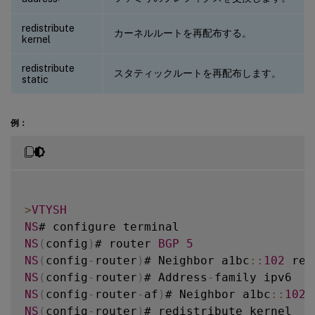
redistribute
カーネルルートを再配布する。
kernel
redistribute
スタティックルートを再配布します。
static
例：
>
VTYSH
NS
NS
(
config
)
# router 
BGP
5
NS
(
config
-
router
)
# Neighbor a1bc
:
:
102
 rem
NS
(
config
-
router
)
# Address
-
NS
(
config
-
router
-
af
)
# Neighbor a1bc
:
:
102
NS
(
config
-
router
)