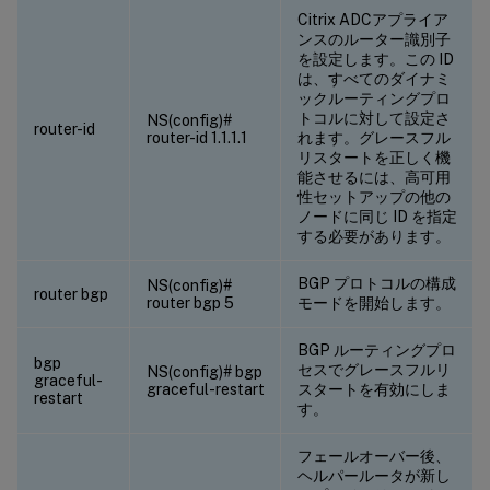
Citrix ADCアプライア
ンスのルーター識別子
を設定します。この ID
は、すべてのダイナミ
ックルーティングプロ
トコルに対して設定さ
NS(config)#
router-id
router-id 1.1.1.1
れます。グレースフル
リスタートを正しく機
能させるには、高可用
性セットアップの他の
ノードに同じ ID を指定
する必要があります。
BGP プロトコルの構成
NS(config)#
router bgp
router bgp 5
モードを開始します。
BGP ルーティングプロ
bgp
セスでグレースフルリ
NS(config)# bgp
graceful-
graceful-restart
スタートを有効にしま
restart
す。
フェールオーバー後、
ヘルパールータが新し