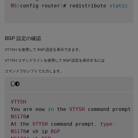
NS
(
config
-
router
)
# redistribute 
static
BGP 設定の確認
VTYSH を使用して BGP 設定を表示できます。
VTYSH コマンドラインを使用して BGP 設定を表示するには
コマンドプロンプトで入力します。
VTYSH
You are now 
in
 the 
VTYSH
 command prompt
.
 
NS170
#

At the 
VTYSH
 command prompt
,
type
:
NS170
# sh ip 
BGP