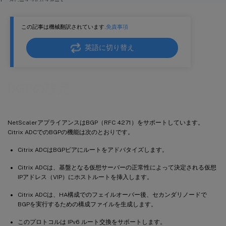
グレースフルリスタート
IPv4 BGP 用の MD5 認証の設定
この記事は機械翻訳されています.
免責事項
4 バイト BGP ASN を asplain および asdot 形式で設定する
英語に切り替え
BGPの設定
NetScalerアプライアンスはBGP（RFC 4271）をサポートしています。
Citrix ADCでのBGPの機能は次のとおりです。
Citrix ADCはBGPピアにルートをアドバタイズします。
Citrix ADCは、基盤となる仮想サーバーの正常性によって決定される仮想
IPアドレス（VIP）にホストルートを挿入します。
Citrix ADCは、HA構成でのフェイルオーバー後、セカンダリノードで
BGPを実行するための構成ファイルを生成します。
このプロトコルは IPv6 ルート交換をサポートします。