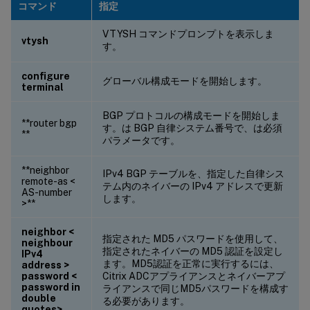
コマンド
指定
VTYSH コマンドプロンプトを表示しま
vtysh
す。
configure
グローバル構成モードを開始します。
terminal
BGP プロトコルの構成モードを開始しま
**router bgp
す。
は BGP 自律システム番号で、は必須
**
パラメータです。
**neighbor
IPv4 BGP テーブルを、指定した自律シス
remote-as <
テム内のネイバーの IPv4 アドレスで更新
AS-number
します。
>**
neighbor <
指定された MD5 パスワードを使用して、
neighbour
指定されたネイバーの MD5 認証を設定し
IPv4
ます。MD5認証を正常に実行するには、
address >
password <
Citrix ADCアプライアンスとネイバーアプ
password in
ライアンスで同じMD5パスワードを構成す
double
る必要があります。
quotes>