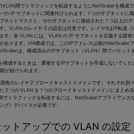
のVLAN間でトラフィックを転送するようにNetScalerを構
単一の IP サブネットに関連付けられます。1 つのサブネットに属
ブネットマスクと、そのサブネットに接続された 1 つ以上の
す。VLAN のレイヤ 3 の設定は任意です。レイヤ3はIP転送（
す。各 VLAN には、VLAN の IP サブネットを定義する固有
があります。HA構成では、このIPアドレスは他のNetScale
etScalerは、構成済みのIPサブネット（VLAN）間でパケッ
alerを構成するときは、重複するIPサブネットを作成しないでく
の機能が妨げられます。
N は固有のレイヤ 2 ブロードキャストドメインです。それぞれ別々
た 2 つの VLAN を 1 つのブロードキャストドメインにまと
N間でトラフィックを転送するには、NetScalerアプライアン
ング）デバイスが必要です。
セットアップでの VLAN の設定