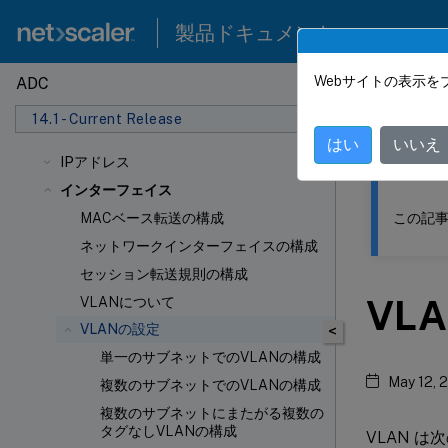
製品ドキュメント
Webサイトの表示を
ADC
このコンテン
14.1 - Current Release
NetSca
はい
いいえ
IPアドレス
インターフェイス
この記事
MACベース転送の構成
ネットワークインターフェイスの構成
セッション転送規則の構成
VL
VLANについて
VLANの設定
<
単一のサブネットでのVLANの構成
May 12, 
複数のサブネットでのVLANの構成
複数のサブネットにまたがる複数の
タグなしVLANの構成
VLAN 