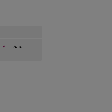
.0
   Done
