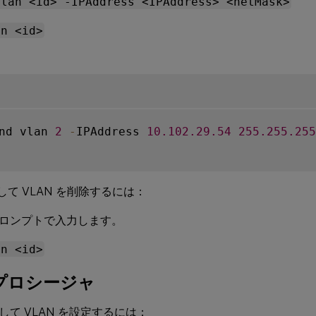
vlan <id> -IPAddress <IPAddress> <netMask>
an <id>
nd vlan 
2
-
IPAddress 
10.102
.29
.54
255.255
.255
用して VLAN を削除するには：
ロンプトで入力します。
an <id>
のプロシージャ
用して VLAN を設定するには：