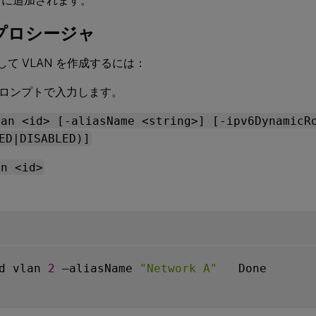
N に追加されます。
のプロシージャ
用して VLAN を作成するには：
ロンプトで入力します。
lan <id> [-aliasName <string>] [-ipv6DynamicR
ED|DISABLED)]
an <id>
d vlan 
2
 –aliasName 
"Network A"
   Done
