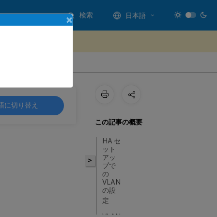
検索
日本語
×
ードバックを提供する
語に切り替え
この記事の概要
HA セ
ット
アッ
>
プで
の
VLAN
の設
定
VLAN