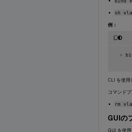
bind 
sh vl
例：
>
 bi
CLI を使
コマンドプ
rm vl
GUI
GUI を使