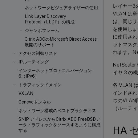
レイヤー3
ネットワークビジュアライザーの使用
VLAN は
Link Layer Discovery
は、同じサ
Protocol（LLDP）の構成
を使用しま
ジャンボフレーム
に使用されま
Citrix ADCのMicrosoft Direct Access
ットマスク
展開のサポート
れます。N
アクセス制御リスト
IPルーティング
NetSc
インターネットプロトコルバージョン
イヤ 3 
6（IPv6）
各 VLA
トラフィックドメイン
インドされ
VXLAN
つのVLA
Geneveトンネル
（ルーティ
ネットワーク構成のベストプラクティス
SNIP アドレスからCitrix ADC FreeBSDデ
ータトラフィックをソースするように構成
HA 
する