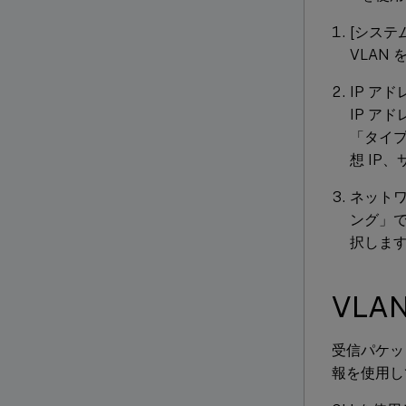
[システム
VLAN
IP ア
IP ア
「タイプ
想 IP
ネット
ング」
択しま
VLA
受信パケッ
報を使用し