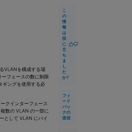
の作
成ま
こ
たは
の
変更
情
報
は
VLAN
役
のモ
に
ニタ
立
リン
ち
グ
ま
し
VLANを構成する場
た
ンターフェースの数に制限
か?
qタギングを使用する必
フィ
ード
ワークインターフェース
バッ
数の VLAN の一部に
クの
して VLAN にバイ
送信