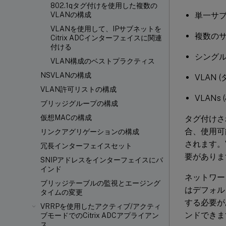
802.1qタグ付けを使用した複数の
単一サ
VLANの構成
VLANを使用して、IPサブネットを
複数の
Citrix ADCインターフェイスに関連
付ける
シングル
VLAN構成のベストプラクティス
NSVLANの構成
VLAN 
VLAN許可リストの構成
VLANs (
ブリッジグループの構成
仮想MACの構成
タグ付けさ
合、使用可
リンクアグリゲーションの構成
されます。
冗長インターフェイスセット
要がありま
SNIPアドレスをインターフェイスにバ
インド
ネットワー
ブリッジテーブルの監視とエージング
はデフォル
タイムの変更
する必要が
VRRPを使用したアクティブ/アクティ
ンドできま
ブモードでのCitrix ADCアプライアン
ス