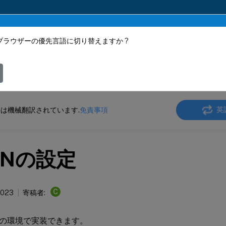
ブラウザーの優先言語に切り替えますか ?
ツは動的に機械翻訳されています。
フィ
ler
NetScaler 14.1
ネットワーク
英
は機械翻訳されています.
免責事項
ANの設定
C
2023
寄稿者:
は次の環境で実装できます。