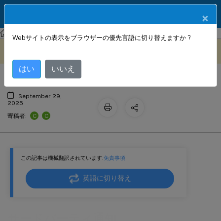
製品ドキュメン
JA
×
ト
NetScaler
インテリジェントトラフィック管理
Webサイトの表示をブラウザーの優先言語に切り替えますか ?
サードパーティ通知
このコンテンツは動的に機械
フィードバックを提供する
翻訳されています。
はい
いいえ
September 29,
2025
C
C
寄稿者:
この記事は機械翻訳されています.
免責事項
英語に切り替え
サードパーティ通知