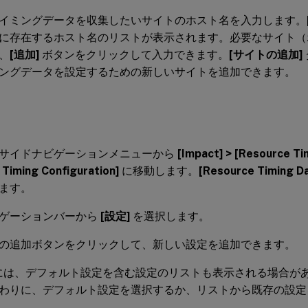
イミングデータを収集したいサイトのホスト名を入力します。
に存在するホスト名のリストが表示されます。必要なサイト（
、
[追加]
ボタンをクリックして入力できます。
[サイトの追加]
ングデータを設定するための新しいサイトを追加できます。
サイドナビゲーションメニューから
[Impact] > [Resource Ti
 Timing Configuration]
に移動します。
[Resource Timing Da
ます。
ゲーションバーから
[設定]
を選択します。
の追加ボタンをクリックして、新しい設定を追加できます。
ジには、デフォルト設定を含む設定のリストも表示される場合が
わりに、デフォルト設定を選択するか、リストから既存の設定