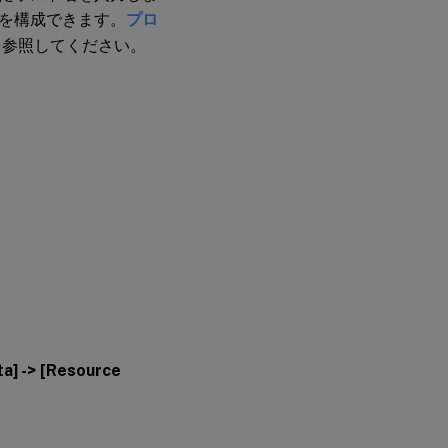
を構成できます。
プロ
を参照してください。
ta] -> [Resource