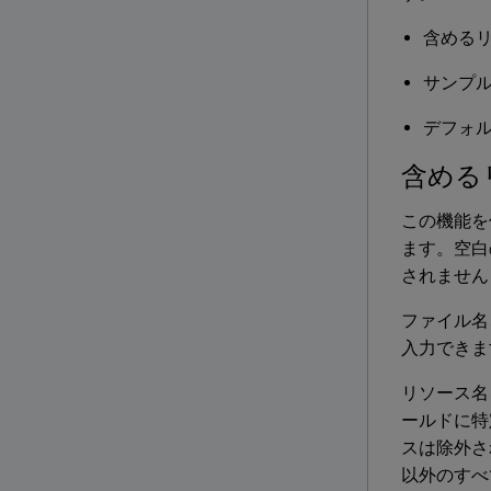
含める
サンプ
デフォ
含める
この機能を
ます。空白
されません
ファイル名
入力できま
リソース名
ールドに特
スは除外さ
以外のすべ