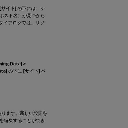
[サイト]
の下には、シ
ホスト名）が見つから
ダイアログでは、リソ
ming Data] >
ta]
の下に
[サイト]
ペ
あります。新しい設定を
を編集することができ