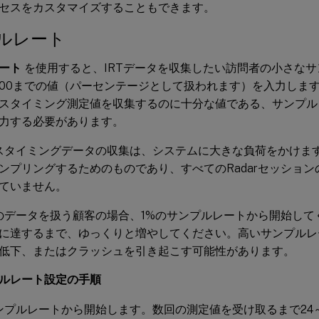
セスをカスタマイズすることもできます。
ルレート
ート
を使用すると、IRTデータを収集したい訪問者の小さな
100までの値（パーセンテージとして扱われます）を入力しま
スタイミング測定値を収集するのに十分な値である、サンプル
力する必要があります。
スタイミングデータの収集は、システムに大きな負荷をかけま
ンプリングするためのものであり、すべてのRadarセッショ
ていません。
のデータを扱う顧客の場合、1%のサンプルレートから開始して
に達するまで、ゆっくりと増やしてください。高いサンプルレ
低下、またはクラッシュを引き起こす可能性があります。
ルレート設定の手順
ンプルレートから開始します。数回の測定値を受け取るまで24