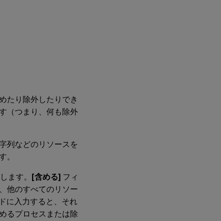
グ
レ
ポ
ー
ト
レ
ポ
ー
ト
の
めたり除外したりでき
使
す（つまり、何も除外
用
字列などのリソースを
す。
します。
[含める]
フィ
、他のすべてのリソー
ドに入力すると、それ
めるプロセスまたは除