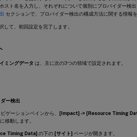
ホスト名を入力し、それぞれについて個別にプロバイダー検出
出
セクションで、プロバイダー検出の構成方法に関する情報
択して、初回設定を完了します。
ト
イミングデータ
は、主に次の3つの領域で設定されます。
イダー検出
ナビゲーションペインから、
[Impact] -> [Resource Timing Da
に移動します。
ce Timing Data]
の下の
[サイト]
ページが開きます。