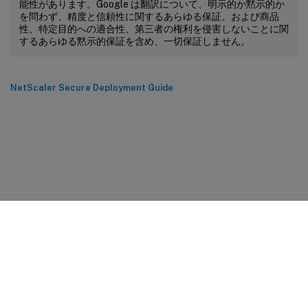
能性があります。Google は翻訳について、明示的か黙示的か
を問わず、精度と信頼性に関するあらゆる保証、および商品
性、特定目的への適合性、第三者の権利を侵害しないことに関
するあらゆる黙示的保証を含め、一切保証しません。
NetScaler Secure Deployment Guide
サイトに関するフィードバック
プライバシーに関する選択肢
プライバシーと法令
Cookieの設定
docs.cloud.com