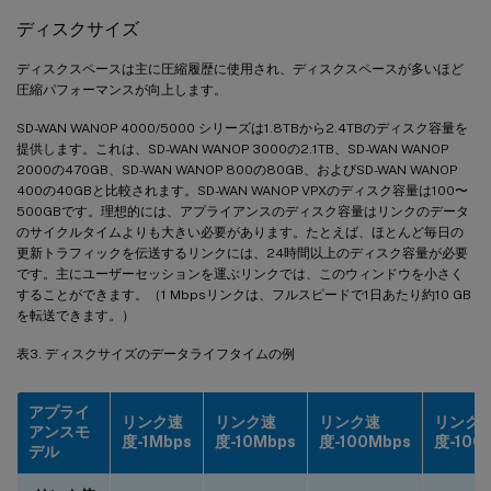
ディスクサイズ
ディスクスペースは主に圧縮履歴に使用され、ディスクスペースが多いほど
圧縮パフォーマンスが向上します。
SD-WAN WANOP 4000/5000 シリーズは1.8TBから2.4TBのディスク容量を
提供します。これは、SD-WAN WANOP 3000の2.1TB、SD-WAN WANOP
2000の470GB、SD-WAN WANOP 800の80GB、およびSD-WAN WANOP
400の40GBと比較されます。SD-WAN WANOP VPXのディスク容量は100〜
500GBです。理想的には、アプライアンスのディスク容量はリンクのデータ
のサイクルタイムよりも大きい必要があります。たとえば、ほとんど毎日の
更新トラフィックを伝送するリンクには、24時間以上のディスク容量が必要
です。主にユーザーセッションを運ぶリンクでは、このウィンドウを小さく
することができます。（1 Mbpsリンクは、フルスピードで1日あたり約10 GB
を転送できます。）
表3. ディスクサイズのデータライフタイムの例
アプライ
リンク速
リンク速
リンク速
リンク
アンスモ
度-1Mbps
度-10Mbps
度-100Mbps
度-100
デル