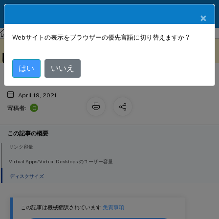
製品ドキュメン
JA
×
ト
Citrix SD-WAN WANOP
Citrix SD-WAN WANOP 10.2
Webサイトの表示をブラウザーの優先言語に切り替えますか ?
容量に基づいてアプライアンスを選択
このコンテンツは動的に機械
フィードバックを提供する
翻訳されています。
します
はい
いいえ
April 19, 2021
C
寄稿者:
この記事の概要
リンク容量
Virtual Apps/Virtual Desktops.のユーザー容量
ディスクサイズ
この記事は機械翻訳されています.
免責事項