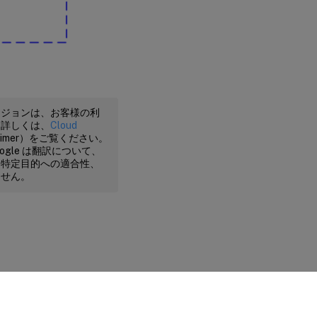
ージョンは、お客様の利
。詳しくは、
Cloud
claimer）をご覧ください。
gle は翻訳について、
、特定目的への適合性、
ません。