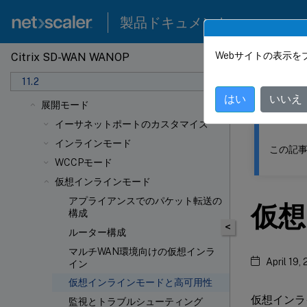
製品ドキュメント
Citrix SD-WAN WANOPについて
Citrix SD-WAN WANOPの使用を開始する
Webサイトの表示を
Citrix SD-WAN WANOP
このコンテン
SD-WAN WANOPのアップグレード手順
11.2
初期構成
Citrix
はい
いいえ
展開モード
イーサネットポートのカスタマイズ
インラインモード
この記事
WCCPモード
仮想インラインモード
アプライアンスでのパケット転送の
仮想
構成
<
ルーター構成
マルチWAN環境向けの仮想インラ
April 19,
イン
仮想インラインモードと高可用性
仮想インラ
監視とトラブルシューティング