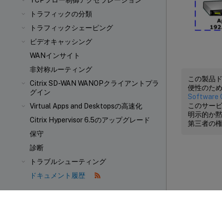
TCPフロー制御アクセラレーション
トラフィックの分類
トラフィックシェーピング
ビデオキャッシング
WANインサイト
非対称ルーティング
この製品
Citrix SD-WAN WANOPクライアントプラ
便性のた
グイン
Software 
このサービ
Virtual Apps and Desktopsの高速化
明示的か
Citrix Hypervisor 6.5のアップグレード
第三者の
保守
診断
トラブルシューティング
ドキュメント履歴