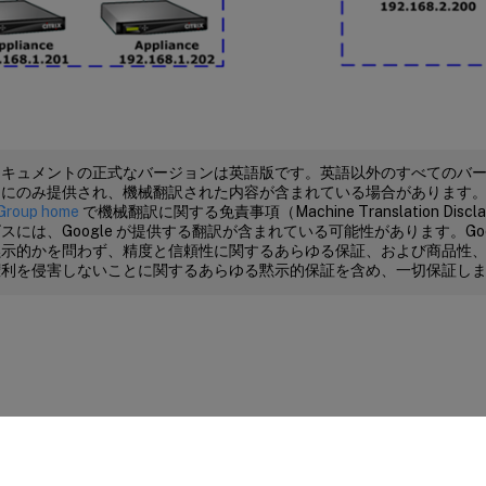
ドキュメントの正式なバージョンは英語版です。英語以外のすべてのバ
めにのみ提供され、機械翻訳された内容が含まれている場合があります
Group home
で機械翻訳に関する免責事項（Machine Translation Dis
スには、Google が提供する翻訳が含まれている可能性があります。Goo
黙示的かを問わず、精度と信頼性に関するあらゆる保証、および商品性
権利を侵害しないことに関するあらゆる黙示的保証を含め、一切保証し