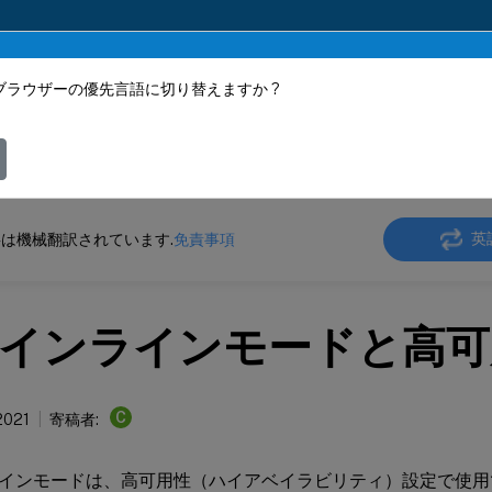
ブラウザーの優先言語に切り替えますか ?
ツは動的に機械翻訳されています。
フィ
 SD-WAN WANOP
Citrix SD-WAN WANOP 11.2
英
は機械翻訳されています.
免責事項
インラインモードと高可
C
 2021
寄稿者:
インモードは、高可用性（ハイアベイラビリティ）設定で使用