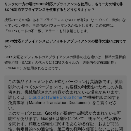
リンクの一方の端でSCPS対応アプライアンスを使用し、もう一方の端で非
SCPS対応アプライアンスを使用するとどうなり
ますか？
接続の一方の端にあるアプライアンスでSCPSが有効になっていて、有効にな
っていない場合、再送信のパフォーマンスが低下します。この状態は、
「SCPSモードの不一致」アラートも引き起こします。
SCPS対応アプライアンスとデフォルトアプライアンスの動作の違いは何
です
か？
SCPS対応とデフォルトのアプライアンスの動作の主な違いは、標準の選択的
確認応答（SACK）の代わりにSCPSスタイルの「選択的否定確認応答」
（SNACK）が使用されることです。
この製品ドキュメントの正式なバージョンは英語版です。英語
以外のすべてのバージョンは、お客様の利便性のためにのみ提
供され、機械翻訳された内容が含まれている場合があります。
詳しくは、
Cloud Software Group home
で機械翻訳に関する
免責事項（Machine Translation Disclaimer）をご覧くださ
い。
このサービスには、Google が提供する翻訳が含まれている可
能性があります。Google は翻訳について、明示的か黙示的か
を問わず、精度と信頼性に関するあらゆる保証、および商品
性、特定目的への適合性、第三者の権利を侵害しないことに関