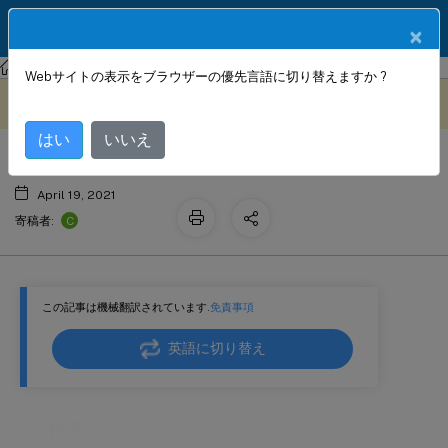
製品ドキュメン
JA
×
ト
Citrix SD-WAN WANOP
Citrix SD-WAN WANOP 11.2
Webサイトの表示をブラウザーの優先言語に切り替えますか ?
SCPS
このコンテンツは動的に機械
フィードバックを提供する
翻訳されています。
はい
いいえ
April 19, 2021
C
寄稿者:
この記事は機械翻訳されています.
免責事項
英語に切り替え
SCPS