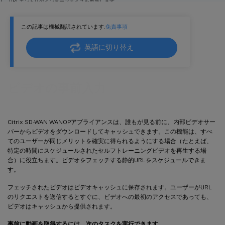
URLエントリのインターフェイスを更新します
URLエントリのステータスを更新します
この記事は機械翻訳されています.
免責事項
URLエントリを削除します
英語に切り替え
ビデオの事前入力
Citrix SD-WAN WANOPアプライアンスは、誰もが見る前に、内部ビデオサー
バーからビデオをダウンロードしてキャッシュできます。この機能は、すべ
てのユーザーが同じメリットを確実に得られるようにする場合（たとえば、
特定の時間にスケジュールされたセルフトレーニングビデオを再生する場
合）に役立ちます。ビデオをフェッチする静的URLをスケジュールできま
す。
フェッチされたビデオはビデオキャッシュに保存されます。ユーザーがURL
のリクエストを送信するとすぐに、ビデオへの最初のアクセスであっても、
ビデオはキャッシュから提供されます。
事前に動画を取得するには、次のタスクを実行できます
: