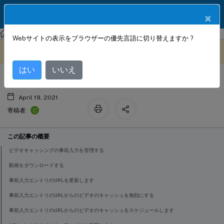
製品ドキュメン
JA
×
ト
Citrix SD-WAN WANOP
Citrix SD-WAN WANOP 11.2
Webサイトの表示をブラウザーの優先言語に切り替えますか ?
ビデオの事前入力
このコンテンツは動的に機械
フィードバックを提供する
翻訳されています。
はい
いいえ
April 19, 2021
C
寄稿者:
この記事の概要
ビデオキャッシングの事前入力を管理する
動画をダウンロードする
事前入力エントリのURLを更新します
事前入力エントリのURLからのビデオのキャッシュを無効にする
事前入力エントリのURLからのビデオのキャッシュをスケジュールします