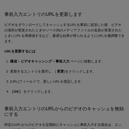
事前入力エントリのURLを更新します
ビデオをダウンロードしてキャッシュするURLを事前に追加した後、ビデオ
の場所が変更されたときやソース内のメディアファイルの名前が変更された
ときにURLを再構成するなど、最適な結果が得られるようにURLを微調整でき
ます。
URLを更新するには
:
構成
>
ビデオキャッシング
>
事前入力
ページに移動します。
更新するエントリを選択し、[
変更
]をクリックします。
[URL]フィールドで、新しいURLを指定します。
［OK］
をクリックします。
事前入力エントリのURLからのビデオのキャッシュを無効
にする
特定のURLからのビデオを定期的にキャッシュに事前入力する場合は、エン