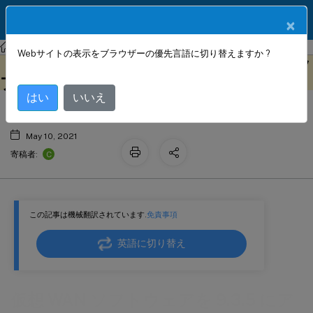
製品ドキュメン
JA
×
ト
Citrix SD-WAN
Citrix SD-WAN 11.2
Webサイトの表示をブラウザーの優先言語に切り替えますか ?
仮想 WAN ソフトウェアを 9.3.5 にアッ
このコンテンツは動的に機械
フィードバックを提供する
翻訳されています。
プグレードし、仮想 WAN 展開を正常に
はい
いいえ
May 10, 2021
C
寄稿者:
この記事は機械翻訳されています.
免責事項
英語に切り替え
仮想 WAN ソフトウェアを 9.3.5 にア