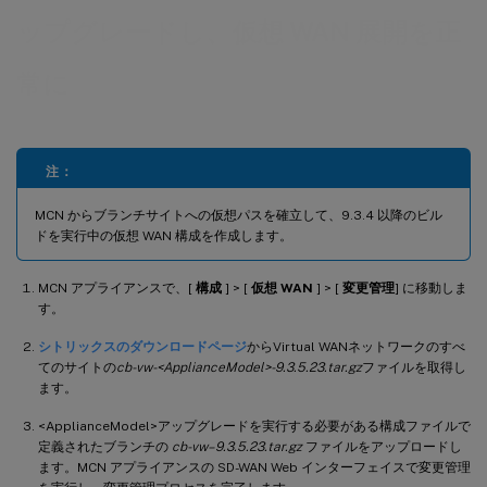
ップグレードし、仮想 WAN 展開を正
常に
注：
MCN からブランチサイトへの仮想パスを確立して、9.3.4 以降のビル
ドを実行中の仮想 WAN 構成を作成します。
MCN アプライアンスで、[
構成
] > [
仮想 WAN
] > [
変更管理
] に移動しま
す。
シトリックスのダウンロードページ
からVirtual WANネットワークのすべ
てのサイトの
cb-vw-<ApplianceModel>-9.3.5.23.tar.gz
ファイルを取得し
ます。
<ApplianceModel>アップグレードを実行する必要がある構成ファイルで
定義されたブランチの
cb-vw–9.3.5.23.tar.gz
ファイルをアップロードし
ます。MCN アプライアンスの SD-WAN Web インターフェイスで変更管理