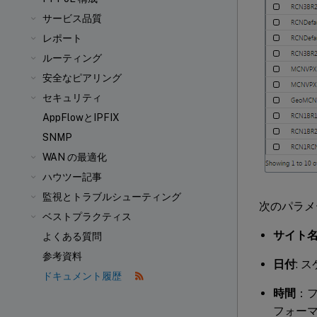
サービス品質
レポート
ルーティング
安全なピアリング
セキュリティ
AppFlowとIPFIX
SNMP
WAN の最適化
ハウツー記事
監視とトラブルシューティング
次のパラメ
ベストプラクティス
サイト
よくある質問
参考資料
日付
: 
ドキュメント履歴
時間
：
フォーマッ