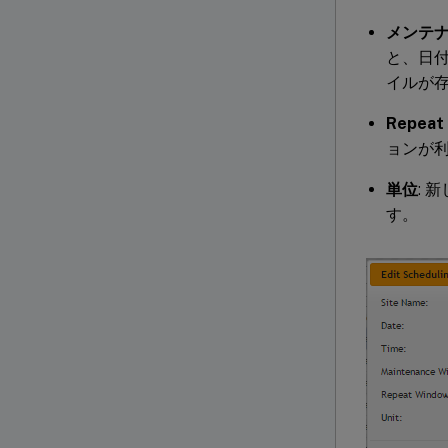
メンテ
と、日
イルが
Repeat
ョンが
単位
: 
す。