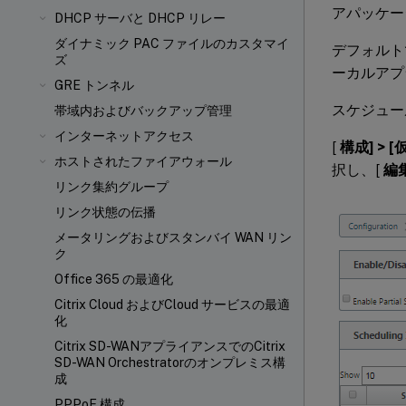
アパッケー
DHCP サーバと DHCP リレー
ダイナミック PAC ファイルのカスタマイ
デフォルト
ズ
ーカルアプ
GRE トンネル
スケジュー
帯域内およびバックアップ管理
インターネットアクセス
[
構成] > 
ホストされたファイアウォール
択し、[
編
リンク集約グループ
リンク状態の伝播
メータリングおよびスタンバイ WAN リン
ク
Office 365 の最適化
Citrix Cloud およびCloud サービスの最適
化
Citrix SD-WANアプライアンスでのCitrix
SD-WAN Orchestratorのオンプレミス構
成
PPPoE 構成