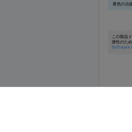
黄色の点
この製品
便性のた
Software 